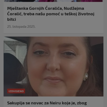
Mještanka Gornjih Ćoralića, Nudžejma
Ćoralić, treba našu pomoć u teškoj životnoj
bitci
25. listopada 2025.
IZDVOJENO
Sakuplja se novac za Neiru koja je, zbog