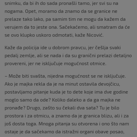
snimku, da bi ih do sada pronašli tamo, jer svi su na
nogama. Opet, moramo da znamo da se granice ne
prelaze tako lako, pa samim tim ne mogu da kažem da
verujem da to jeste ona. Sačekaćemo, ali smatram da će
se ovo klupko uskoro odmotati, kaže Nicović.
Kaže da policija ide u dobrom pravcu, jer češlja svaki
pedalj zemlje, ali se nada i da su granični prelazi detaljno
provereni, jer ne isključuje mogućnost otmice.
– Može biti svašta, nijedna mogućnost se ne isključuje.
Ako je majka rekla da je na minut ostavila devojčicu,
postavljamo pitanje kuda je to dete koje ima dve godine
moglo samo da ode? Koliko daleko a da ga majka ne
pronađe? Drugo, zašto su čekali dva sata? Tu je bilo
prostora i za otmicu, a znamo da je granica blizu, ali i za
još dosta toga. Mnoga pitanja su otvorena i ono što nam
ostaje je da sačekamo da istražni organi obave posao,