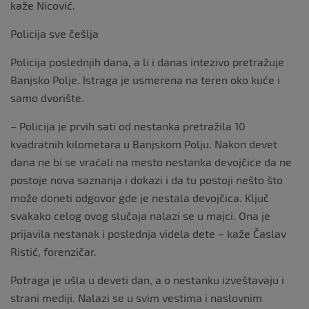
kaže Nicović.
Policija sve češlja
Policija poslednjih dana, a li i danas intezivo pretražuje
Banjsko Polje. Istraga je usmerena na teren oko kuće i
samo dvorište.
– Policija je prvih sati od nestanka pretražila 10
kvadratnih kilometara u Banjskom Polju. Nakon devet
dana ne bi se vraćali na mesto nestanka devojčice da ne
postoje nova saznanja i dokazi i da tu postoji nešto što
može doneti odgovor gde je nestala devojčica. Ključ
svakako celog ovog slučaja nalazi se u majci. Ona je
prijavila nestanak i poslednja videla dete – kaže Časlav
Ristić, forenzičar.
Potraga je ušla u deveti dan, a o nestanku izveštavaju i
strani mediji. Nalazi se u svim vestima i naslovnim