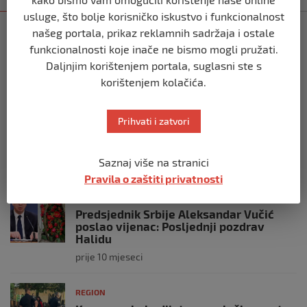
usluge, što bolje korisničko iskustvo i funkcionalnost
REGION
našeg portala, prikaz reklamnih sadržaja i ostale
Vulin: Ne smije se odustati od
funkcionalnosti koje inače ne bismo mogli pružati.
referenduma
Daljnjim korištenjem portala, suglasni ste s
prije 10 mjeseci
korištenjem kolačića.
REGION
Prihvati i zatvori
Mira se dvadeseti put cijepila protiv
gripe: ‘Zato da ne budem bolesna’
Saznaj više na stranici
prije 10 mjeseci
Pravila o zaštiti privatnosti
REGION
Predsjednik Srbije Aleksandar Vučić
poslao vijenac: Posljednji pozdrav
Halidu
prije 10 mjeseci
REGION