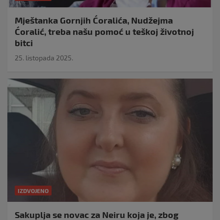
Mještanka Gornjih Ćoralića, Nudžejma
Ćoralić, treba našu pomoć u teškoj životnoj
bitci
25. listopada 2025.
IZDVOJENO
Sakuplja se novac za Neiru koja je, zbog