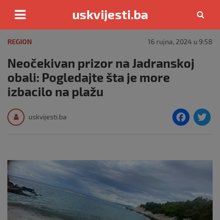
uskvijesti.ba
Skip
to
REGION
16 rujna, 2024 u 9:58
content
Neočekivan prizor na Jadranskoj
obali: Pogledajte šta je more
izbacilo na plažu
F
T
uskvijesti.ba
a
c
i
e
e
b
o
o