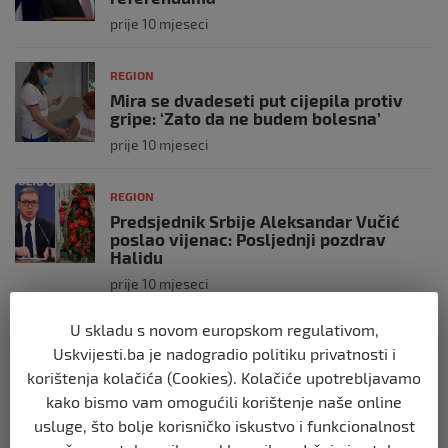
prije 10 mjeseci
REGION
Mira se dvadeseti put cijepila protiv
gripe: ‘Zato da ne budem bolesna’
prije 10 mjeseci
REGION
Predsjednik Srbije Aleksandar Vučić
poslao vijenac: Posljednji pozdrav
Halidu
prije 10 mjeseci
U skladu s novom europskom regulativom,
REGION
Uskvijesti.ba je nadogradio politiku privatnosti i
Koza ogrebala dijete u zoološkom vrtu,
roditelji zvali hitnu i policiju: “Došli su
korištenja kolačića (Cookies). Kolačiće upotrebljavamo
uhapsiti kozu”
kako bismo vam omogućili korištenje naše online
prije 10 mjeseci
usluge, što bolje korisničko iskustvo i funkcionalnost