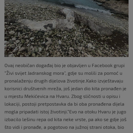
k
Ovaj neobičan događaj bio je objavljen u Facebook grupi
“Živi svijet Jadranskog mora”, gdje su molili za pomoć u
pronalaženju drugih dijelova životinje.Kako izvještavaju
korisnici društvenih mreža, još jedan dio kita pronađen je
u mjestu Mekićevica na Hvaru. Zbog sličnosti u opisu i
lokaciji, postoji pretpostavka da bi oba pronađena dijela
mogla pripadati istoj životinji.“Evo na otoku Hvaru je jugo
izbacilo lešinu repa od kita neke vrste, pa ako se gdje još
što vidi i pronađe, a pogotovo na južnoj strani otoka, bio