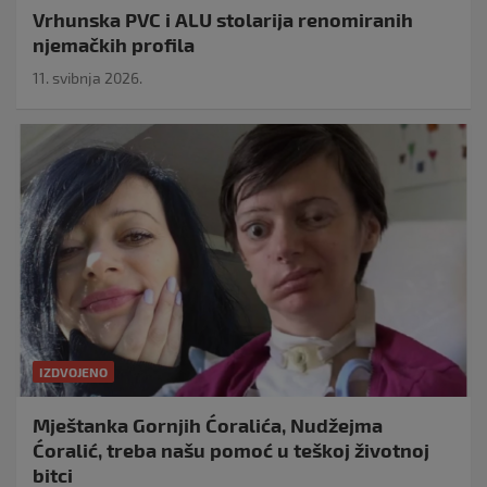
Vrhunska PVC i ALU stolarija renomiranih
njemačkih profila
11. svibnja 2026.
IZDVOJENO
Mještanka Gornjih Ćoralića, Nudžejma
Ćoralić, treba našu pomoć u teškoj životnoj
bitci