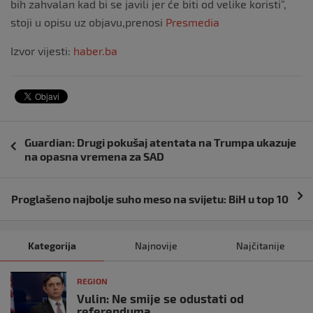
bih zahvalan kad bi se javili jer će biti od velike koristi”,
stoji u opisu uz objavu,prenosi
Presmedia
Izvor vijesti:
haber.ba
Navigacija
Guardian: Drugi pokušaj atentata na Trumpa ukazuje
objava
na opasna vremena za SAD
Proglašeno najbolje suho meso na svijetu: BiH u top 10
Kategorija
Najnovije
Najčitanije
REGION
Vulin: Ne smije se odustati od
referenduma