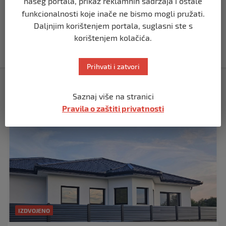
našeg portala, prikaz reklamnih sadržaja i ostale
funkcionalnosti koje inače ne bismo mogli pružati.
REGION
Vučić dramatično: “Biće rata, Vojska
Daljnjim korištenjem portala, suglasni ste s
Srbije je spremna”
korištenjem kolačića.
prije 10 mjeseci
Prihvati i zatvori
Izdvojeno
Saznaj više na stranici
Pravila o zaštiti privatnosti
IZDVOJENO