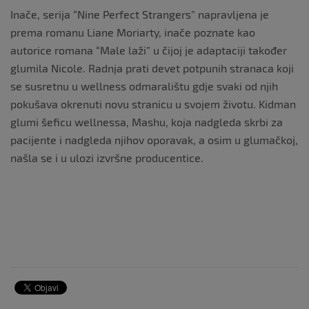
Inače, serija “Nine Perfect Strangers” napravljena je
prema romanu Liane Moriarty, inače poznate kao
autorice romana “Male laži” u čijoj je adaptaciji također
glumila Nicole. Radnja prati devet potpunih stranaca koji
se susretnu u wellness odmaralištu gdje svaki od njih
pokušava okrenuti novu stranicu u svojem životu. Kidman
glumi šeficu wellnessa, Mashu, koja nadgleda skrbi za
pacijente i nadgleda njihov oporavak, a osim u glumačkoj,
našla se i u ulozi izvršne producentice.