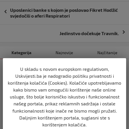
Navigacija
Uposlenici banke s kojom je poslovao Fikret Hodžić
objava
svjedočili o aferi Respiratori
Jedinstvo dočekuje Travnik.
Kategorija
Najnovije
Najčitanije
SHOWBIZ
U skladu s novom europskom regulativom,
OTKRIVAMO / Filip Car boksao s dva
Uskvijesti.ba je nadogradio politiku privatnosti i
napuknuta rebra: ‘Trpio sam jake
korištenja kolačića (Cookies). Kolačiće upotrebljavamo
bolove, ali nisam papak da odustanem
kako bismo vam omogućili korištenje naše online
prije 2 godine
usluge, što bolje korisničko iskustvo i funkcionalnost
našeg portala, prikaz reklamnih sadržaja i ostale
SHOWBIZ
funkcionalnosti koje inače ne bismo mogli pružati.
Sandra Afrika prošetala Beogradom kao
Daljnjim korištenjem portala, suglasni ste s
zečica: Niko nije ostao imun na njene
korištenjem kolačića.
obline