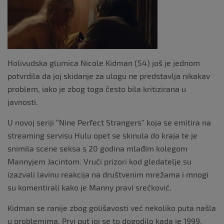
o
k
Holivudska glumica Nicole Kidman (54) još je jednom
potvrdila da joj skidanje za ulogu ne predstavlja nikakav
problem, iako je zbog toga često bila kritizirana u
javnosti.
U novoj seriji “Nine Perfect Strangers” koja se emitira na
streaming servisu Hulu opet se skinula do kraja te je
snimila scene seksa s 20 godina mlađim kolegom
Mannyjem Jacintom. Vrući prizori kod gledatelje su
izazvali lavinu reakcija na društvenim mrežama i mnogi
su komentirali kako je Manny pravi srećković.
Kidman se ranije zbog golišavosti već nekoliko puta našla
u problemima. Prvi put joj se to dogodilo kada je 1999.