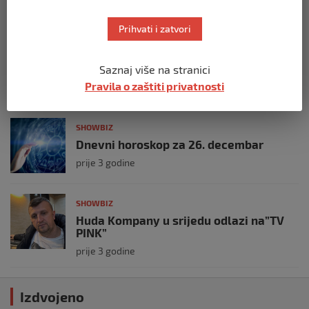
prije 2 godine
Prihvati i zatvori
SHOWBIZ
Huda Kompany o informaciji da je
Saznaj više na stranici
ranjen
Pravila o zaštiti privatnosti
prije 3 godine
SHOWBIZ
Dnevni horoskop za 26. decembar
prije 3 godine
SHOWBIZ
Huda Kompany u srijedu odlazi na”TV
PINK”
prije 3 godine
Izdvojeno