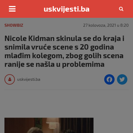
uskvijesti.ba
Skip
to
SHOWBIZ
27 kolovoza, 2021 u 8:20
content
Nicole Kidman skinula se do kraja i
snimila vruće scene s 20 godina
mlađim kolegom, zbog golih scena
ranije se našla u problemima
F
T
uskvijesti.ba
a
c
i
e
e
b
o