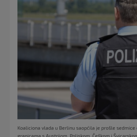
Koaliciona vlada u Berlinu saopćila je prošle sedmice
granicama s Austrijom, Poljskom, Češkom i Švicarskom