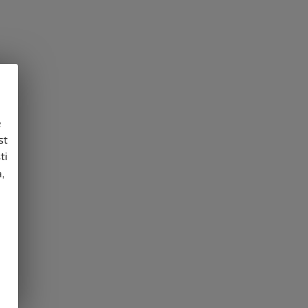
e
st
ti
,