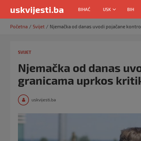
uskvijesti.ba
BIHAĆ
USK
BIH
Skip
Početna
Svijet
Njemačka od danas uvodi pojačane kontro
to
content
SVIJET
Njemačka od danas uvo
granicama uprkos krit
uskvijesti.ba