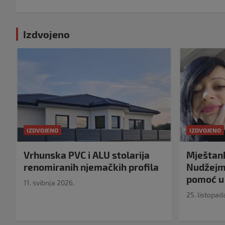
Izdvojeno
IZDVOJENO
IZDVOJENO
Vrhunska PVC i ALU stolarija
Mještank
renomiranih njemačkih profila
Nudžejma
pomoć u 
11. svibnja 2026.
25. listopad