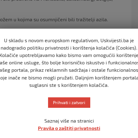
m u kojima su osumnjičeni bili tražitelji azila.
 zemalja Evropske unije plus četiri druge uključujući
z graničnih provjera i smatra se jednim od najvećih
U skladu s novom europskom regulativom, Uskvijesti.ba je
nadogradio politiku privatnosti i korištenja kolačića (Cookies).
Kolačiće upotrebljavamo kako bismo vam omogućili korištenj
tima kako bi se spriječile određene prijetnje
aše online usluge, što bolje korisničko iskustvo i funkcionalno
ica ih trenutno nameće na odabranim granicama, navodeći
ašeg portala, prikaz reklamnih sadržaja i ostale funkcionalnos
te za azil.
koje inače ne bismo mogli pružati. Daljnjim korištenjem portala
suglasni ste s korištenjem kolačića.
arska i Poljska.
Prihvati i zatvori
da primjenjuju isti. Zanimljivo je kako nekoliko godina i
Saznaj više na stranici
 se u saopćenju desno-populističke vlade u Budimpešti.
Pravila o zaštiti privatnosti
pravedno djelovanje po pitanju svojih “neprihvatljivih”