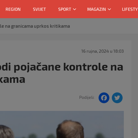
REGION
SVIJET
SPORT
MAGAZIN
LIFESTY
le na granicama uprkos kritikama
16 rujna, 2024 u 18:03
di pojačane kontrole na
ikama
F
T
Podijeli:
a
w
c
itt
e
er
b