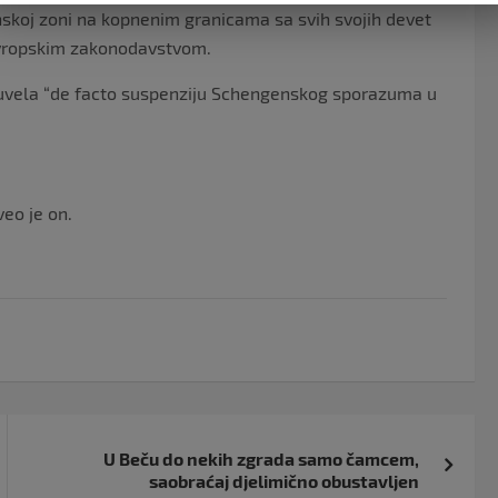
skoj zoni na kopnenim granicama sa svih svojih devet
 evropskim zakonodavstvom.
a uvela “de facto suspenziju Schengenskog sporazuma u
veo je on.
U Beču do nekih zgrada samo čamcem,
saobraćaj djelimično obustavljen