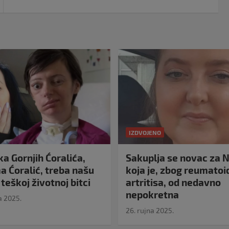
IZDVOJENO
a Gornjih Ćoralića,
Sakuplja se novac za N
 Ćoralić, treba našu
koja je, zbog reumato
teškoj životnoj bitci
artritisa, od nedavno
nepokretna
a 2025.
26. rujna 2025.