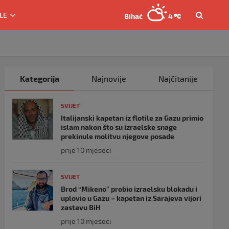
LE
Bihać
4
Kategorija
Najnovije
Najčitanije
SVIJET
Italijanski kapetan iz flotile za Gazu primio
islam nakon što su izraelske snage
prekinule molitvu njegove posade
prije 10 mjeseci
SVIJET
Brod “Mikeno” probio izraelsku blokadu i
uplovio u Gazu – kapetan iz Sarajeva vijori
zastavu BiH
prije 10 mjeseci