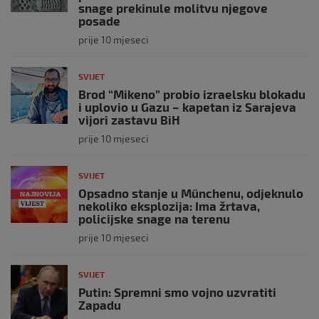
snage prekinule molitvu njegove
posade
prije 10 mjeseci
SVIJET
Brod “Mikeno” probio izraelsku blokadu
i uplovio u Gazu – kapetan iz Sarajeva
vijori zastavu BiH
prije 10 mjeseci
SVIJET
Opsadno stanje u Münchenu, odjeknulo
nekoliko eksplozija: Ima žrtava,
policijske snage na terenu
prije 10 mjeseci
SVIJET
Putin: Spremni smo vojno uzvratiti
Zapadu