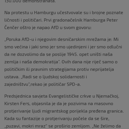
130.000 demonstranata.
Na protestu u Hamburgu učestvovale su i brojne poznate
ličnosti i političari. Prvi gradonačelnik Hamburga Peter
Čenčer oštro je napao AfD u svom govoru:
„Poruka AfD-u i njegovim desničarskim mrežama je: Mi
smo većina i jaki smo jer smo ujedinjeni i jer smo odlučni
da ne dozvolimo da se poslije 1945. opet uništi naša
zemlja i naša demokratija”. Ovih dana nije riječ samo o
političkim ili pravnim strategijama protiv neprijatelja
ustava. „Radi se o ljudskoj solidarnosti i
zajedništvu”,rekao je političar SPD-a.
Predsjednica savjeta Evangelističke crkve u Njemačkoj,
Kirsten Fers, objasnila je da je pozivima na masovno
protjerivanje ljudi migrantskog porijekla pređena granica.
Kada su fantazije o protjerivanju počele da se šire,
„puzavi, mokri mraz” se proširio zemljom. „Ne želimo da