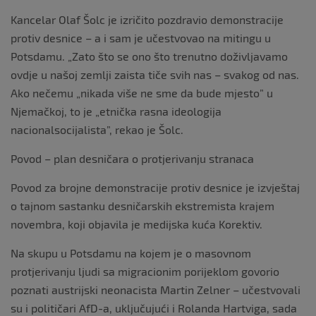
Kancelar Olaf Šolc je izričito pozdravio demonstracije
protiv desnice – a i sam je učestvovao na mitingu u
Potsdamu. „Zato što se ono što trenutno doživljavamo
ovdje u našoj zemlji zaista tiče svih nas – svakog od nas.
Ako nečemu „nikada više ne sme da bude mjesto” u
Njemačkoj, to je „etnička rasna ideologija
nacionalsocijalista”, rekao je Šolc.
Povod – plan desničara o protjerivanju stranaca
Povod za brojne demonstracije protiv desnice je izvještaj
o tajnom sastanku desničarskih ekstremista krajem
novembra, koji objavila je medijska kuća Korektiv.
Na skupu u Potsdamu na kojem je o masovnom
protjerivanju ljudi sa migracionim porijeklom govorio
poznati austrijski neonacista Martin Zelner – učestvovali
su i političari AfD-a, uključujući i Rolanda Hartviga, sada