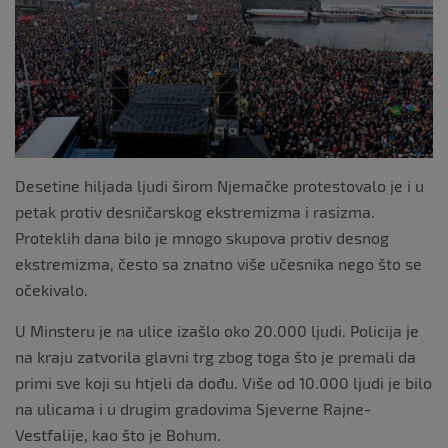
o
k
Desetine hiljada ljudi širom Njemačke protestovalo je i u
petak protiv desničarskog ekstremizma i rasizma.
Proteklih dana bilo je mnogo skupova protiv desnog
ekstremizma, često sa znatno više učesnika nego što se
očekivalo.
U Minsteru je na ulice izašlo oko 20.000 ljudi. Policija je
na kraju zatvorila glavni trg zbog toga što je premali da
primi sve koji su htjeli da dođu. Više od 10.000 ljudi je bilo
na ulicama i u drugim gradovima Sjeverne Rajne-
Vestfalije, kao što je Bohum.