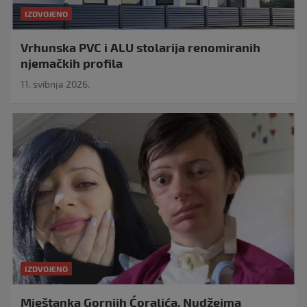
IZDVOJENO
Vrhunska PVC i ALU stolarija renomiranih
njemačkih profila
11. svibnja 2026.
IZDVOJENO
Mještanka Gornjih Ćoralića, Nudžejma