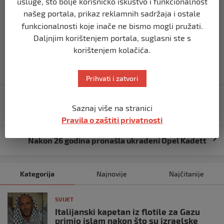
Berlinu, kao i u Bremenu i Kelnu, piše tagesšau, portal
usluge, što bolje korisničko iskustvo i funkcionalnost
našeg portala, prikaz reklamnih sadržaja i ostale
njemačkog javnog servisa ARD.
funkcionalnosti koje inače ne bismo mogli pružati.
Izvor vijesti:
haber.ba
Daljnjim korištenjem portala, suglasni ste s
korištenjem kolačića.
Prihvati i zatvori
Navigacija
Zapad strahuje: Iran objavio da je uspješno lansirao
objava
Saznaj više na stranici
satelit
Pravila o zaštiti privatnosti
Nakon 26 godina pronašla ukradeni Opel Kadett
Kategorija
Najnovije
Najčitanije
SVIJET
Italijanski kapetan iz flotile za Gazu
primio islam nakon što su izraelske