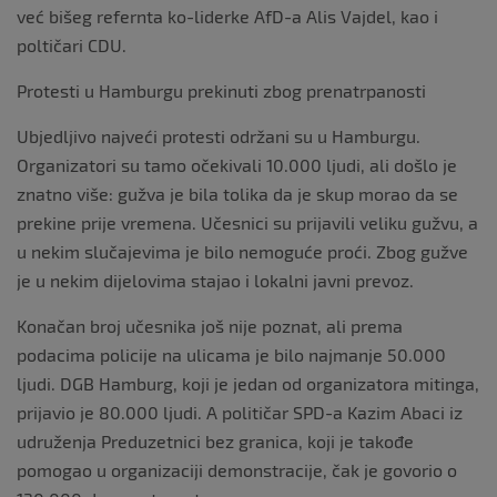
već bišeg refernta ko-liderke AfD-a Alis Vajdel, kao i
poltičari CDU.
Protesti u Hamburgu prekinuti zbog prenatrpanosti
Ubjedljivo najveći protesti održani su u Hamburgu.
Organizatori su tamo očekivali 10.000 ljudi, ali došlo je
znatno više: gužva je bila tolika da je skup morao da se
prekine prije vremena. Učesnici su prijavili veliku gužvu, a
u nekim slučajevima je bilo nemoguće proći. Zbog gužve
je u nekim dijelovima stajao i lokalni javni prevoz.
Konačan broj učesnika još nije poznat, ali prema
podacima policije na ulicama je bilo najmanje 50.000
ljudi. DGB Hamburg, koji je jedan od organizatora mitinga,
prijavio je 80.000 ljudi. A političar SPD-a Kazim Abaci iz
udruženja Preduzetnici bez granica, koji je takođe
pomogao u organizaciji demonstracije, čak je govorio o