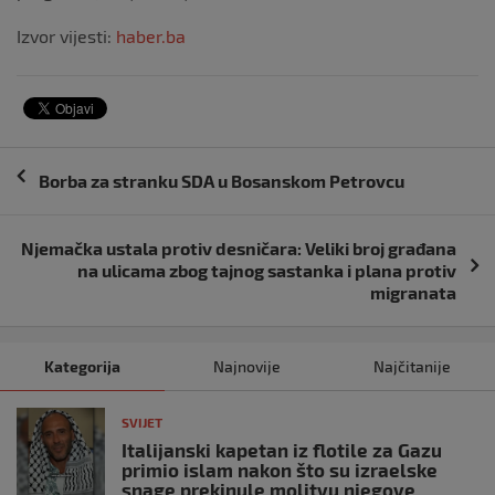
Izvor vijesti:
haber.ba
Navigacija
Borba za stranku SDA u Bosanskom Petrovcu
objava
Njemačka ustala protiv desničara: Veliki broj građana
na ulicama zbog tajnog sastanka i plana protiv
migranata
Kategorija
Najnovije
Najčitanije
SVIJET
Italijanski kapetan iz flotile za Gazu
primio islam nakon što su izraelske
snage prekinule molitvu njegove