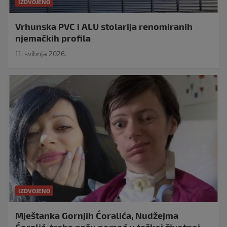
IZDVOJENO
Vrhunska PVC i ALU stolarija renomiranih
njemačkih profila
11. svibnja 2026.
IZDVOJENO
Mještanka Gornjih Ćoralića, Nudžejma