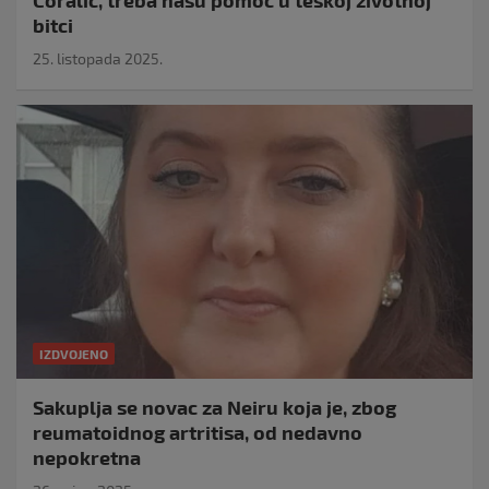
Ćoralić, treba našu pomoć u teškoj životnoj
bitci
25. listopada 2025.
IZDVOJENO
Sakuplja se novac za Neiru koja je, zbog
reumatoidnog artritisa, od nedavno
nepokretna