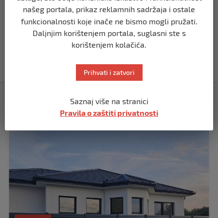
našeg portala, prikaz reklamnih sadržaja i ostale
funkcionalnosti koje inače ne bismo mogli pružati.
SVIJET
Papa Lav XIV izjavio da je situacija vrlo
Daljnjim korištenjem portala, suglasni ste s
ozbiljna nakon izraelskog napada na
korištenjem kolačića.
Dohu
prije 11 mjeseci
Prihvati i zatvori
Izdvojeno
Saznaj više na stranici
Pravila o zaštiti privatnosti