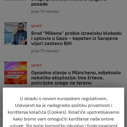
posade
prije 10 mjeseci
SVIJET
Brod “Mikeno” probio izraelsku blokadu
i uplovio u Gazu – kapetan iz Sarajeva
vijori zastavu BiH
prije 10 mjeseci
SVIJET
Opsadno stanje u Münchenu, odjeknulo
nekoliko eksplozija: Ima žrtava,
policijske snage na terenu
prije 10 mjeseci
U skladu s novom europskom regulativom,
Uskvijesti.ba je nadogradio politiku privatnosti i
SVIJET
Putin: Spremni smo vojno uzvratiti
korištenja kolačića (Cookies). Kolačiće upotrebljavamo
Zapadu
kako bismo vam omogućili korištenje naše online
prije 11 mjeseci
usluge, što bolje korisničko iskustvo i funkcionalnost