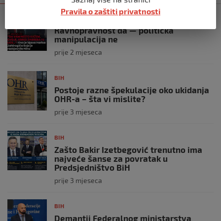
Pravila o zaštiti privatnosti
BIH
Ravnopravnost da — politička
manipulacija ne
prije 2 mjeseca
BIH
Postoje razne špekulacije oko ukidanja
OHR-a – šta vi mislite?
prije 3 mjeseca
BIH
Zašto Bakir Izetbegović trenutno ima
najveće šanse za povratak u
Predsjedništvo BiH
prije 3 mjeseca
BIH
Demantij Federalnog ministarstva