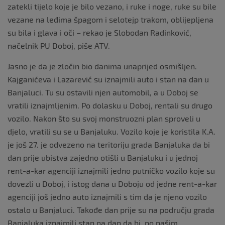
zatekli tijelo koje je bilo vezano, i ruke i noge, ruke su bile
vezane na leđima špagom i selotejp trakom, oblijepljena
su bila i glava i oči – rekao je Slobodan Radinković,
načelnik PU Doboj, piše ATV.
Jasno je da je zločin bio danima unaprijed osmišljen.
Kajganićeva i Lazarević su iznajmili auto i stan na dan u
Banjaluci. Tu su ostavili njen automobil, a u Doboj se
vratili iznajmljenim. Po dolasku u Doboj, rentali su drugo
vozilo. Nakon što su svoj monstruozni plan sproveli u
djelo, vratili su se u Banjaluku. Vozilo koje je koristila K.A.
je još 27. je odvezeno na teritoriju grada Banjaluka da bi
dan prije ubistva zajedno otišli u Banjaluku i u jednoj
rent-a-kar agenciji iznajmili jedno putničko vozilo koje su
dovezli u Doboj, i istog dana u Doboju od jedne rent-a-kar
agenciji još jedno auto iznajmili s tim da je njeno vozilo
ostalo u Banjaluci. Takođe dan prije su na području grada
Banjaluka iznajmili stan na dan da bi, po našim