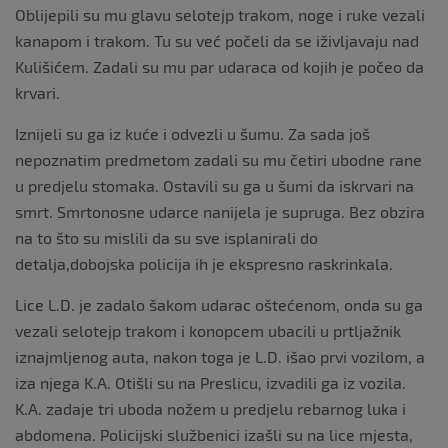
Oblijepili su mu glavu selotejp trakom, noge i ruke vezali
kanapom i trakom. Tu su već počeli da se iživljavaju nad
Kulišićem. Zadali su mu par udaraca od kojih je počeo da
krvari.
Iznijeli su ga iz kuće i odvezli u šumu. Za sada još
nepoznatim predmetom zadali su mu četiri ubodne rane
u predjelu stomaka. Ostavili su ga u šumi da iskrvari na
smrt. Smrtonosne udarce nanijela je supruga. Bez obzira
na to što su mislili da su sve isplanirali do
detalja,dobojska policija ih je ekspresno raskrinkala.
Lice L.D. je zadalo šakom udarac oštećenom, onda su ga
vezali selotejp trakom i konopcem ubacili u prtljažnik
iznajmljenog auta, nakon toga je L.D. išao prvi vozilom, a
iza njega K.A. Otišli su na Preslicu, izvadili ga iz vozila.
K.A. zadaje tri uboda nožem u predjelu rebarnog luka i
abdomena. Policijski službenici izašli su na lice mjesta,