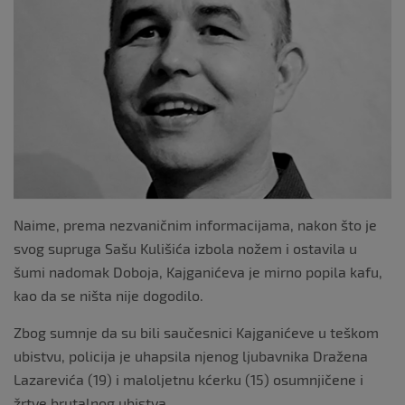
o
k
Naime, prema nezvaničnim informacijama, nakon što je
svog supruga Sašu Kulišića izbola nožem i ostavila u
šumi nadomak Doboja, Kajganićeva je mirno popila kafu,
kao da se ništa nije dogodilo.
Zbog sumnje da su bili saučesnici Kajganićeve u teškom
ubistvu, policija je uhapsila njenog ljubavnika Dražena
Lazarevića (19) i maloljetnu kćerku (15) osumnjičene i
žrtve brutalnog ubistva.