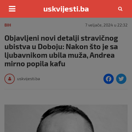
uskvijesti.ba
Skip
to
BIH
7 veljače, 2024 u 22:32
content
Objavljeni novi detalji stravičnog
ubistva u Doboju: Nakon što je sa
ljubavnikom ubila muža, Andrea
mirno popila kafu
F
T
uskvijesti.ba
a
c
i
e
e
b
o