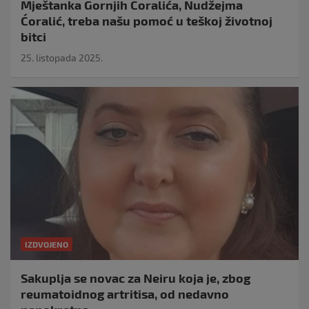
Mještanka Gornjih Ćoralića, Nudžejma
Ćoralić, treba našu pomoć u teškoj životnoj
bitci
25. listopada 2025.
IZDVOJENO
Sakuplja se novac za Neiru koja je, zbog
reumatoidnog artritisa, od nedavno