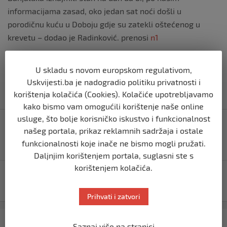
informacijama zasad, oko jedan sat noći došli u
porodičnu kuću u Doboju gdje su zatekli oštećenog u
krevetu – dodao je Radinković. prenosi
n1
Izvor vijesti:
haber.ba
U skladu s novom europskom regulativom,
Uskvijesti.ba je nadogradio politiku privatnosti i
korištenja kolačića (Cookies). Kolačiće upotrebljavamo
kako bismo vam omogućili korištenje naše online
Navigacija
usluge, što bolje korisničko iskustvo i funkcionalnost
Blagajnica u Hrvatskoj pljačkala trgovinu u dogovoru
objava
našeg portala, prikaz reklamnih sadržaja i ostale
s majkom, sestrom i bratom: Na kraju se slomila i sve
funkcionalnosti koje inače ne bismo mogli pružati.
priznala
Daljnjim korištenjem portala, suglasni ste s
korištenjem kolačića.
Katastrofalno stanje: Još jedan grad u BiH proglasio
epidemiju morbila
Prihvati i zatvori
Kategorija
Najnovije
Najčitanije
Saznaj više na stranici