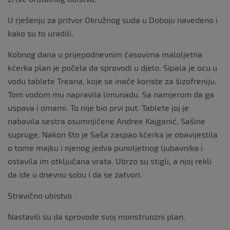
U rješenju za pritvor Okružnog suda u Doboju navedeno i
kako su to uradili.
Kobnog dana u prijepodnevnim časovima maloljetna
kćerka plan je počela da sprovodi u djelo. Sipala je ocu u
vodu tablete Treana, koje se inače koriste za šizofreniju.
Tom vodom mu napravila limunadu. Sa namjerom da ga
uspava i omami. To nije bio prvi put. Tablete joj je
nabavila sestra osumnjičene Andree Kajganić, Sašine
supruge. Nakon što je Saša zaspao kćerka je obavijestila
o tome majku i njenog jedva punoljetnog ljubavnika i
ostavila im otključana vrata. Ubrzo su stigli, a njoj rekli
da ide u dnevnu sobu i da se zatvori.
Stravično ubistvo
Nastavili su da sprovode svoj monstruozni plan.