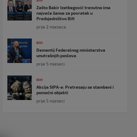
BIH
Zašto Bakir Izetbegović trenutno ima
najveće šanse za povratak u
Predsjedništvo BiH
prije 2 mjeseca
BIH
Demantij Federalnog ministarstva
unutrašnjih poslova
prije 5 mjeseci
BIH
Akcija SIPA-e: Pretresaju se stambeni i
pomoćni objekti
prije 5 mjeseci