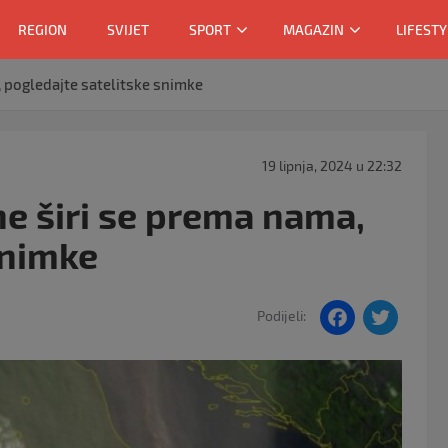
REGION
SVIJET
SPORT
MAGAZIN
LIFESTY
, pogledajte satelitske snimke
19 lipnja, 2024 u 22:32
ne širi se prema nama,
snimke
F
T
Podijeli:
a
w
c
itt
e
er
b