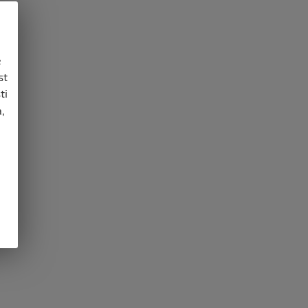
e
st
ti
,