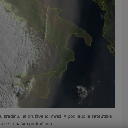
o
o
k
u sredinu, na društvenoj mreži X podijelio je satelitske
ine širi našim područjima.