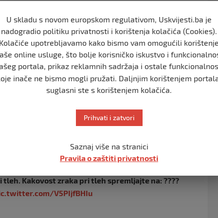
čajno da je pustinjska prašina gotovo uvijek prisutna
U skladu s novom europskom regulativom, Uskvijesti.ba je
nadogradio politiku privatnosti i korištenja kolačića (Cookies).
Kolačiće upotrebljavamo kako bismo vam omogućili korištenj
 prašina za sada još uvijek na visini, a da se narednih
aše online usluge, što bolje korisničko iskustvo i funkcionalno
ašeg portala, prikaz reklamnih sadržaja i ostale funkcionalnos
e oluje, koje nastaju prilikom jakih vjetrova na velikim
koje inače ne bismo mogli pružati. Daljnjim korištenjem portala
suglasni ste s korištenjem kolačića.
erne Afrike. Da bi vjetrovi nosili prašinu hiljadama
ljni: vremenski sistemi sa jakim vjetrovima. Do Starog
 iznad zapadnog Mediterana i sjeverne Afrike.
Prihvati i zatvori
iko dana, možda ga odnesu jaki vjetrovi ili ga odnesu
Saznaj više na stranici
Pravila o zaštiti privatnosti
nutno je prah še na višini, v naslednjih dneh pa
tleh. Kakovost zraka pri tleh spremljajte na: ????
ic.twitter.com/V5PIjfBHIu