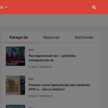
LE
Kategorija
Najnovije
Najčitanije
BIH
Ravnopravnost da — politička
manipulacija ne
prije 2 mjeseca
BIH
Postoje razne špekulacije oko ukidanja
OHR-a – šta vi mislite?
prije 2 mjeseca