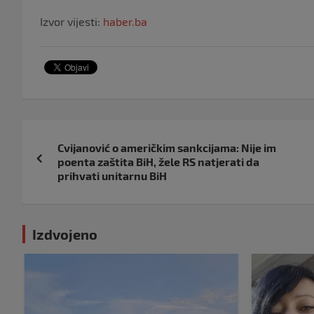
Izvor vijesti:
haber.ba
Navigacija
Cvijanović o američkim sankcijama: Nije im
objava
poenta zaštita BiH, žele RS natjerati da
prihvati unitarnu BiH
Izdvojeno