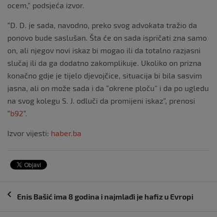
ocem,” podsjeća izvor.
“D. D. je sada, navodno, preko svog advokata tražio da
ponovo bude saslušan. Šta će on sada ispričati zna samo
on, ali njegov novi iskaz bi mogao ili da totalno razjasni
slučaj ili da ga dodatno zakomplikuje. Ukoliko on prizna
konačno gdje je tijelo djevojčice, situacija bi bila sasvim
jasna, ali on može sada i da “okrene ploču” i da po ugledu
na svog kolegu S. J. odluči da promijeni iskaz”, prenosi
“
b92
“.
Izvor vijesti:
haber.ba
Navigacija
Enis Bašić ima 8 godina i najmlađi je hafiz u Evropi
objava