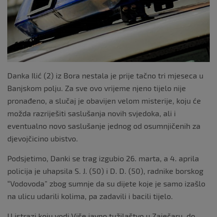
Danka Ilić (2) iz Bora nestala je prije tačno tri mjeseca u
Banjskom polju. Za sve ovo vrijeme njeno tijelo nije
pronađeno, a slučaj je obavijen velom misterije, koju će
možda razriješiti saslušanja novih svjedoka, ali i
eventualno novo saslušanje jednog od osumnjičenih za
djevojčicino ubistvo.
Podsjetimo, Danki se trag izgubio 26. marta, a 4. aprila
policija je uhapsila S. J. (50) i D. D. (50), radnike borskog
“Vodovoda” zbog sumnje da su dijete koje je samo izašlo
na ulicu udarili kolima, pa zadavili i bacili tijelo.
U istrazi koju vodi Više javno tužilaštvo u Zaječaru, do