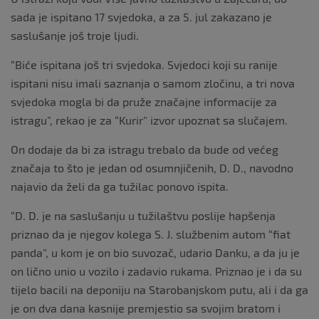
sada je ispitano 17 svjedoka, a za 5. jul zakazano je
saslušanje još troje ljudi.
“Biće ispitana još tri svjedoka. Svjedoci koji su ranije
ispitani nisu imali saznanja o samom zločinu, a tri nova
svjedoka mogla bi da pruže značajne informacije za
istragu”, rekao je za “Kurir” izvor upoznat sa slučajem.
On dodaje da bi za istragu trebalo da bude od većeg
značaja to što je jedan od osumnjičenih, D. D., navodno
najavio da želi da ga tužilac ponovo ispita.
“D. D. je na saslušanju u tužilaštvu poslije hapšenja
priznao da je njegov kolega S. J. službenim autom “fiat
panda”, u kom je on bio suvozač, udario Danku, a da ju je
on lično unio u vozilo i zadavio rukama. Priznao je i da su
tijelo bacili na deponiju na Starobanjskom putu, ali i da ga
je on dva dana kasnije premjestio sa svojim bratom i