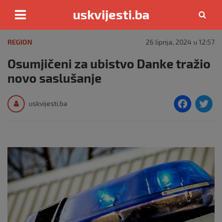
uskvijesti.ba
Skip
to
REGION
26 lipnja, 2024 u 12:57
content
Osumjičeni za ubistvo Danke tražio
novo saslušanje
F
T
uskvijesti.ba
a
c
i
e
e
b
o
o
k