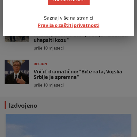
prije 10 mjeseci
Saznaj više na stranici
REGION
Pravila o zaštiti privatnosti
Koza ogrebala dijete u zoološkom vrtu,
roditelji zvali hitnu i policiju: “Došli su
uhapsiti kozu”
prije 10 mjeseci
REGION
Vučić dramatično: “Biće rata, Vojska
Srbije je spremna”
prije 10 mjeseci
Izdvojeno