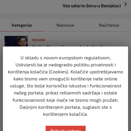
Voz udario ženu u Banjaluci
Kategorija
Najnovije
Najčitanije
REGION
Vulin: Ne smije se odustati od
referenduma
U skladu s novom europskom regulativom,
prije 10 mjeseci
Uskvijesti.ba je nadogradio politiku privatnosti i
korištenja kolačića (Cookies). Kolačiće upotrebljavamo
REGION
kako bismo vam omogućili korištenje naše online
Mira se dvadeseti put cijepila protiv
usluge, što bolje korisničko iskustvo i funkcionalnost
gripe: ‘Zato da ne budem bolesna’
našeg portala, prikaz reklamnih sadržaja i ostale
prije 10 mjeseci
funkcionalnosti koje inače ne bismo mogli pružati.
Daljnjim korištenjem portala, suglasni ste s
REGION
korištenjem kolačića.
Predsjednik Srbije Aleksandar Vučić
poslao vijenac: Posljednji pozdrav
Halidu
Prihvati i zatvori