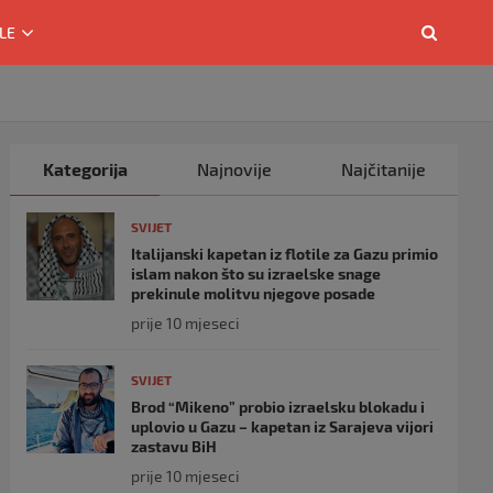
LE
Kategorija
Najnovije
Najčitanije
SVIJET
Italijanski kapetan iz flotile za Gazu primio
islam nakon što su izraelske snage
prekinule molitvu njegove posade
prije 10 mjeseci
SVIJET
Brod “Mikeno” probio izraelsku blokadu i
uplovio u Gazu – kapetan iz Sarajeva vijori
zastavu BiH
prije 10 mjeseci