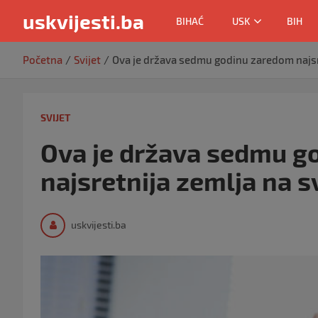
uskvijesti.ba
BIHAĆ
USK
BIH
Skip
Početna
Svijet
Ova je država sedmu godinu zaredom najsre
to
content
SVIJET
Ova je država sedmu g
najsretnija zemlja na s
uskvijesti.ba