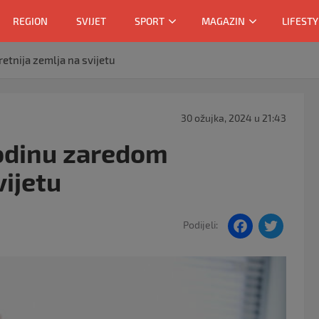
REGION
SVIJET
SPORT
MAGAZIN
LIFESTY
tnija zemlja na svijetu
30 ožujka, 2024 u 21:43
odinu zaredom
vijetu
F
T
Podijeli:
a
w
c
itt
e
er
b