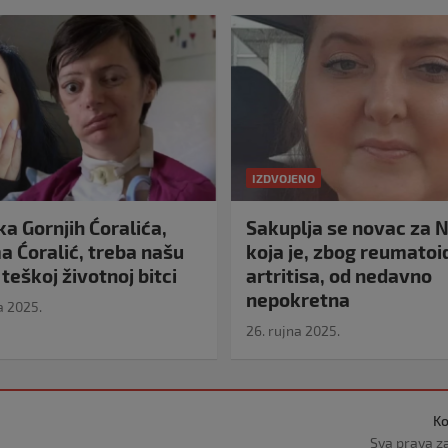
IZDVOJENO
a Gornjih Ćoralića,
Sakuplja se novac za N
 Ćoralić, treba našu
koja je, zbog reumato
teškoj životnoj bitci
artritisa, od nedavno
nepokretna
a 2025.
26. rujna 2025.
Ko
Sva prava z