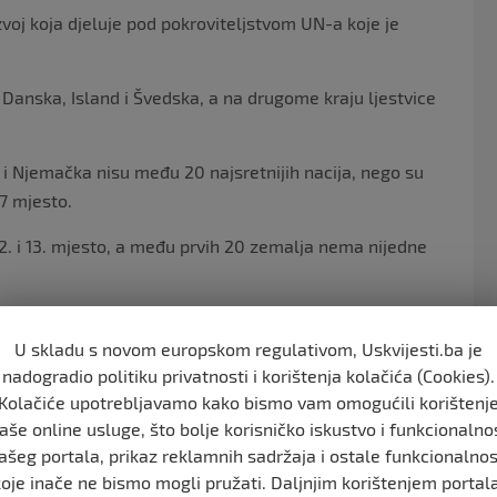
zvoj koja djeluje pod pokroviteljstvom UN-a koje je
je Danska, Island i Švedska, a na drugome kraju ljestvice
 i Njemačka nisu među 20 najsretnijih nacija, nego su
27 mjesto.
 12. i 13. mjesto, a među prvih 20 zemalja nema nijedne
više od 15 milijuna stanovnika, a u sklopu prvih
U skladu s novom europskom regulativom, Uskvijesti.ba je
še od 30 milijuna stanovnika”, stoji u izvješću.
nadogradio politiku privatnosti i korištenja kolačića (Cookies).
odnosi se na Afganistan, Libanon i Jordan, dok Srbija,
Kolačiće upotrebljavamo kako bismo vam omogućili korištenj
aše online usluge, što bolje korisničko iskustvo i funkcionalno
ašeg portala, prikaz reklamnih sadržaja i ostale funkcionalnos
e 2012. da bi se podržali ciljevi održivog razvoja
koje inače ne bismo mogli pružati. Daljnjim korištenjem portala