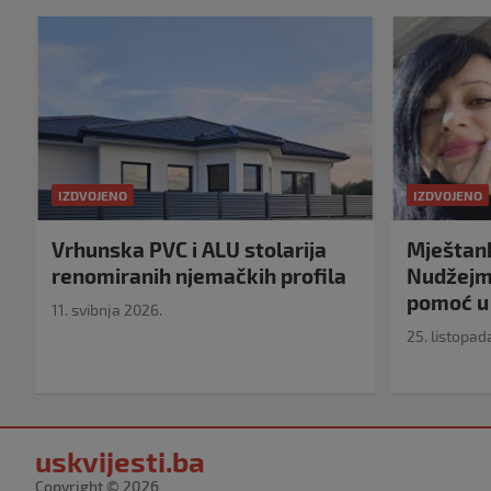
IZDVOJENO
IZDVOJENO
Vrhunska PVC i ALU stolarija
Mještank
renomiranih njemačkih profila
Nudžejma
pomoć u 
11. svibnja 2026.
25. listopad
uskvijesti.ba
Copyright © 2026