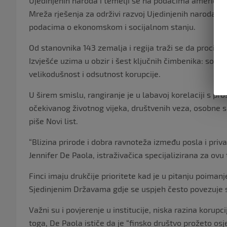
Ujedinjenih naroda i temelji se na podacima američke tv
Mreža rješenja za održivi razvoj Ujedinjenih naroda. Tem
podacima o ekonomskom i socijalnom stanju.
Od stanovnika 143 zemalja i regija traži se da procijen
Izvješće uzima u obzir i šest ključnih čimbenika: socij
velikodušnost i odsutnost korupcije.
U širem smislu, rangiranje je u labavoj korelaciji s pro
očekivanog životnog vijeka, društvenih veza, osobne s
piše Novi list.
“Blizina prirode i dobra ravnoteža između posla i priva
Jennifer De Paola, istraživačica specijalizirana za ovu
Finci imaju drukčije prioritete kad je u pitanju poiman
Sjedinjenim Državama gdje se uspjeh često povezuje s
Važni su i povjerenje u institucije, niska razina korup
toga, De Paola ističe da je “finsko društvo prožeto os