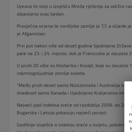
Upravo to stoji u izvješću Mreže rješenja za održivi ra
objavljeno ovaj tjedan.
Prosječna ocjena te nordijske zemlje je 7,7, a slijede 
je Afganistan.
Prvi put nakon više od deset godina Sjedinjene Države
pale na 23. i 24. mjesto, dok je Francuska je zauzela 
U prvih 20 ušle su Kostarika i Kuvajt, koje su zauzele
najmnogoljudnije zemlje svijeta.
“Među prvih deset samo Nizozemska i Australija imaju 
dvadeset samo Kanada i Ujedinjeno Kraljevstvo imaju vi
Najveći pad indeksa sreće od razdoblja 2006. do 2010. 
Bugarska i Latvija pokazuju najveći porast.
n
n
Godišnje izvješće o indeksu sreće u svijetu, pokrenuto j