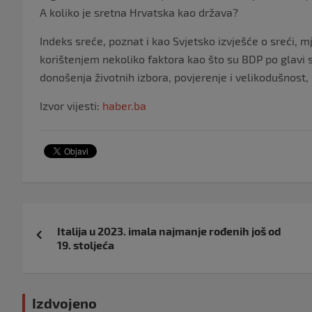
A koliko je sretna Hrvatska kao država?
Indeks sreće, poznat i kao Svjetsko izvješće o sreći, 
korištenjem nekoliko faktora kao što su BDP po glavi s
donošenja životnih izbora, povjerenje i velikodušnost,
Izvor vijesti:
haber.ba
Navigacija
Italija u 2023. imala najmanje rođenih još od
objava
19. stoljeća
Izdvojeno