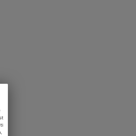
e
st
ti
,