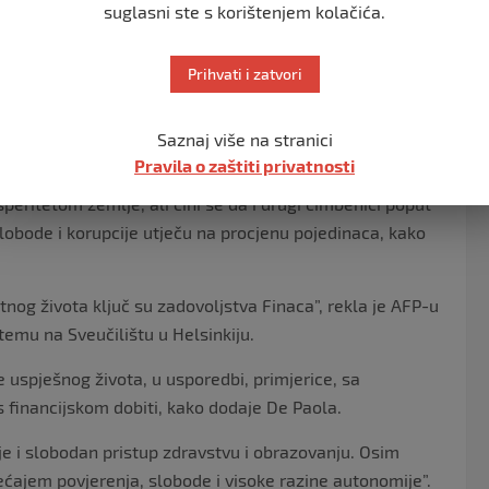
rtke za istraživanje tržišta Gallup, a objavljuje ga
suglasni ste s korištenjem kolačića.
elji se na procjeni ljudi o njihovoj sreći, kao i na
Prihvati i zatvori
e zadovoljstvo životom na ljestvici od nula do 10.
alnu potporu, osobne prihode, zdravlje, slobodu,
Saznaj više na stranici
Pravila o zaštiti privatnosti
speritetom zemlje, ali čini se da i drugi čimbenici poput
lobode i korupcije utječu na procjenu pojedinaca, kako
tnog života ključ su zadovoljstva Finaca”, rekla je AFP-u
 temu na Sveučilištu u Helsinkiju.
je uspješnog života, u usporedbi, primjerice, sa
 financijskom dobiti, kako dodaje De Paola.
cije i slobodan pristup zdravstvu i obrazovanju. Osim
jećajem povjerenja, slobode i visoke razine autonomije”.