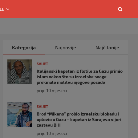
LE
Kategorija
Najnovije
Najčitanije
SVIJET
Italijanski kapetan iz flotile za Gazu primio
islam nakon što su izraelske snage
prekinule molitvu njegove posade
prije 10 mjeseci
SVIJET
Brod “Mikeno” probio izraelsku blokadu i
uplovio u Gazu – kapetan iz Sarajeva vijori
zastavu BiH
prije 10 mjeseci