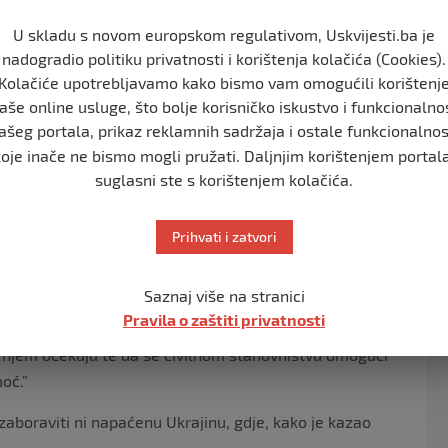
U skladu s novom europskom regulativom, Uskvijesti.ba je
nadogradio politiku privatnosti i korištenja kolačića (Cookies).
Kolačiće upotrebljavamo kako bismo vam omogućili korištenj
 Apostolskoj palači izmolio molitvu s vjernicima i
aše online usluge, što bolje korisničko iskustvo i funkcionalno
propovijedi osvrnuo se i na situaciju u Palestini.
ašeg portala, prikaz reklamnih sadržaja i ostale funkcionalnos
ištva u Palestini i Izraelu, zbog neprijateljstava koja
koje inače ne bismo mogli pružati. Daljnjim korištenjem portala
suglasni ste s korištenjem kolačića.
na razaranja nanose bol, i to sa strašnim posljedicama
azao je papa Franjo.
Prihvati i zatvori
gradi bolji svijet i da se tako može postići mir.
ustavite se – podvukao je papa Franjo te dodao:
Saznaj više na stranici
Pravila o zaštiti privatnosti
atre u Gazi i cijeloj regiji, da se taoci odmah
ljenjem očekuju te da se civilnom stanovništvu omogući
oć.”
aboraviti ni napaćenu Ukrajinu, gdje, kako je kazao