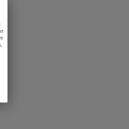
e
st
ti
,