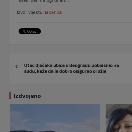
Izvor vijesti:
haber.ba
Navigacija
Otac dječaka ubice u Beogradu pobjesnio na
objava
sudu, kaže da je dobro osigurao oružje
Izdvojeno