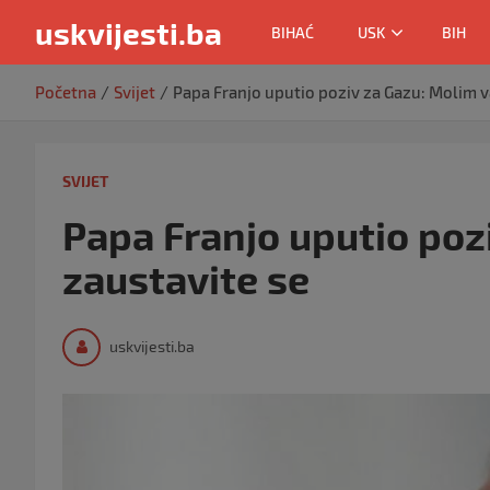
uskvijesti.ba
BIHAĆ
USK
BIH
Skip
Početna
Svijet
Papa Franjo uputio poziv za Gazu: Molim v
to
content
SVIJET
Papa Franjo uputio poz
zaustavite se
uskvijesti.ba