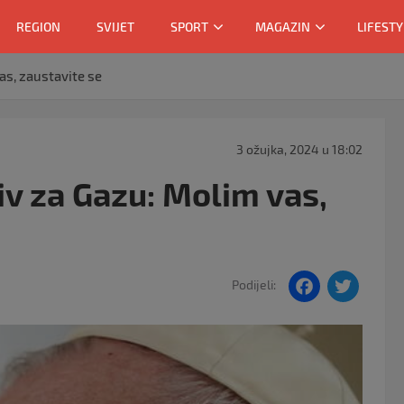
REGION
SVIJET
SPORT
MAGAZIN
LIFESTY
as, zaustavite se
3 ožujka, 2024 u 18:02
iv za Gazu: Molim vas,
F
T
Podijeli:
a
w
c
itt
e
er
b