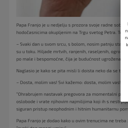
Papa Franjo je u nedjelju s prozora svoje radne sobe u
n
hodočasnicima okupljenim na Trgu svetog Petra. Tokom 
n
– Svaki dan u svom srcu, s bolom, nosim patnju stanovn
su u toku. Hiljade mrtvih, ranjenih, raseljenih, ogrom
po male i bespomoćne, čija je budućnost ugrožena – k
Naglasio je kako se pita misli li doista neko da se tako 
– Dosta, molim vas! Svi kažemo: dosta, molim vas! Za
“Ohrabrujem nastavak pregovora za momentalni prekid v
oslobode i vrate njihovim najmilijima koji ih s nestrp
siguran pristup neophodnim i hitnim humanitarnu pom
Papa Franjo je dodao kako u ovim trenucima ne treba z
“svaki dan mnogi umiru”.