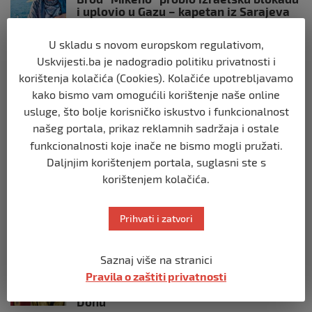
i uplovio u Gazu – kapetan iz Sarajeva
vijori zastavu BiH
prije 10 mjeseci
U skladu s novom europskom regulativom,
Uskvijesti.ba je nadogradio politiku privatnosti i
korištenja kolačića (Cookies). Kolačiće upotrebljavamo
SVIJET
kako bismo vam omogućili korištenje naše online
Opsadno stanje u Münchenu, odjeknulo
nekoliko eksplozija: Ima žrtava,
usluge, što bolje korisničko iskustvo i funkcionalnost
policijske snage na terenu
našeg portala, prikaz reklamnih sadržaja i ostale
prije 10 mjeseci
funkcionalnosti koje inače ne bismo mogli pružati.
Daljnjim korištenjem portala, suglasni ste s
SVIJET
korištenjem kolačića.
Putin: Spremni smo vojno uzvratiti
Zapadu
Prihvati i zatvori
prije 11 mjeseci
Saznaj više na stranici
SVIJET
Papa Lav XIV izjavio da je situacija vrlo
Pravila o zaštiti privatnosti
ozbiljna nakon izraelskog napada na
Dohu