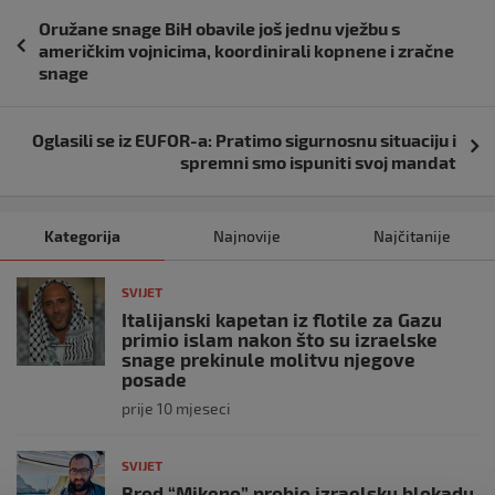
Navigacija
Oružane snage BiH obavile još jednu vježbu s
objava
američkim vojnicima, koordinirali kopnene i zračne
snage
Oglasili se iz EUFOR-a: Pratimo sigurnosnu situaciju i
spremni smo ispuniti svoj mandat
Kategorija
Najnovije
Najčitanije
SVIJET
Italijanski kapetan iz flotile za Gazu
primio islam nakon što su izraelske
snage prekinule molitvu njegove
posade
prije 10 mjeseci
SVIJET
Brod “Mikeno” probio izraelsku blokadu