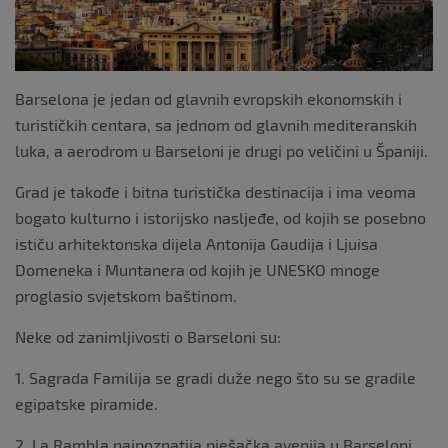
Barselona je jedan od glavnih evropskih ekonomskih i
turističkih centara, sa jednom od glavnih mediteranskih
luka, a aerodrom u Barseloni je drugi po veličini u Španiji.
Grad je takođe i bitna turistička destinacija i ima veoma
bogato kulturno i istorijsko nasljeđe, od kojih se posebno
ističu arhitektonska dijela Antonija Gaudija i Ljuisa
Domeneka i Muntanera od kojih je UNESKO mnoge
proglasio svjetskom baštinom.
Neke od zanimljivosti o Barseloni su:
1. Sagrada Familija se gradi duže nego što su se gradile
egipatske piramide.
2. La Rambla najpoznatija pješačka avenija u Barseloni