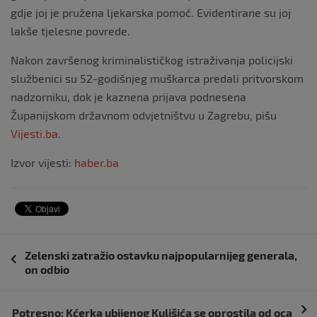
gdje joj je pružena ljekarska pomoć. Evidentirane su joj
lakše tjelesne povrede.
Nakon završenog kriminalističkog istraživanja policijski
službenici su 52-godišnjeg muškarca predali pritvorskom
nadzorniku, dok je kaznena prijava podnesena
Županijskom državnom odvjetništvu u Zagrebu, pišu
Vijesti.ba
.
Izvor vijesti:
haber.ba
Navigacija
Zelenski zatražio ostavku najpopularnijeg generala,
objava
on odbio
Potresno: Kćerka ubijenog Kulišića se oprostila od oca