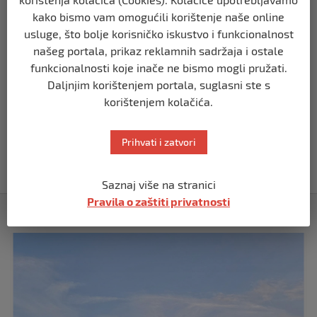
kako bismo vam omogućili korištenje naše online
BIH
usluge, što bolje korisničko iskustvo i funkcionalnost
Demantij Federalnog ministarstva
našeg portala, prikaz reklamnih sadržaja i ostale
unutrašnjih poslova
funkcionalnosti koje inače ne bismo mogli pružati.
prije 5 mjeseci
Daljnjim korištenjem portala, suglasni ste s
korištenjem kolačića.
BIH
Akcija SIPA-e: Pretresaju se stambeni i
Prihvati i zatvori
pomoćni objekti
prije 5 mjeseci
Saznaj više na stranici
Pravila o zaštiti privatnosti
Izdvojeno