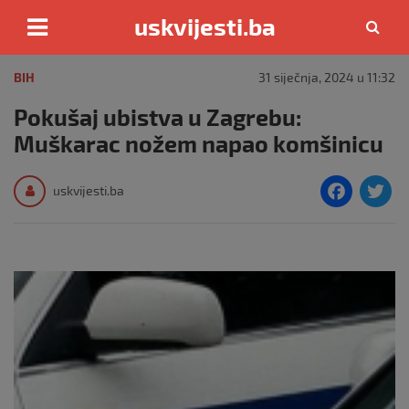
uskvijesti.ba
Skip
to
BIH
31 siječnja, 2024 u 11:32
content
Pokušaj ubistva u Zagrebu:
Muškarac nožem napao komšinicu
F
T
uskvijesti.ba
a
c
i
e
e
b
o
o
k