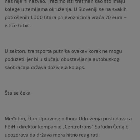
nas nije ni nazvao. Tražimo isti tretman kao što imaju
kolege u zemljama okruženja. U Sloveniji se na svakih
potrošenih 1.000 litara prijevoznicima vraća 70 eura –
ističe Grbić.
U sektoru transporta putnika ovakav korak ne mogu
poduzeti, jer bi u slučaju obustavljanja autobuskog
saobraćaja država doživjela kolaps.
Šta se čeka
Međutim, član Upravnog odbora Udruženja poslodavaca
FBiH i direktor kompanije „Centrotrans“ Safudin Čengić
upozorava da država mora hitno reagirati.