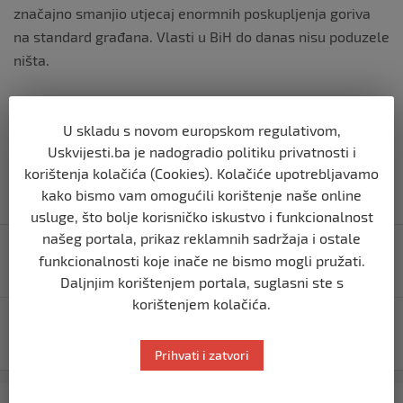
značajno smanjio utjecaj enormnih poskupljenja goriva
na standard građana. Vlasti u BiH do danas nisu poduzele
ništa.
U skladu s novom europskom regulativom,
Uskvijesti.ba je nadogradio politiku privatnosti i
korištenja kolačića (Cookies). Kolačiće upotrebljavamo
kako bismo vam omogućili korištenje naše online
usluge, što bolje korisničko iskustvo i funkcionalnost
Navigacija
našeg portala, prikaz reklamnih sadržaja i ostale
Teška saobraćajna nesreća u bihaćkom naselju
funkcionalnosti koje inače ne bismo mogli pružati.
objava
Prekounje
Daljnjim korištenjem portala, suglasni ste s
korištenjem kolačića.
Šojgu obavijestio Putina da je Lugansk pod ruskom
kontrolom
Prihvati i zatvori
Kategorija
Najnovije
Najčitanije