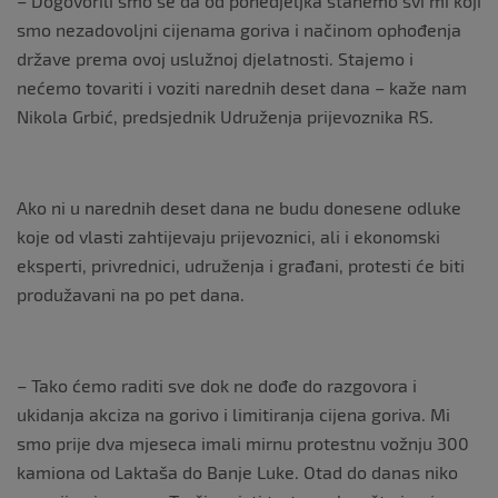
– Dogovorili smo se da od ponedjeljka stanemo svi mi koji
smo nezadovoljni cijenama goriva i načinom ophođenja
države prema ovoj uslužnoj djelatnosti. Stajemo i
nećemo tovariti i voziti narednih deset dana – kaže nam
Nikola Grbić, predsjednik Udruženja prijevoznika RS.
Ako ni u narednih deset dana ne budu donesene odluke
koje od vlasti zahtijevaju prijevoznici, ali i ekonomski
eksperti, privrednici, udruženja i građani, protesti će biti
produžavani na po pet dana.
– Tako ćemo raditi sve dok ne dođe do razgovora i
ukidanja akciza na gorivo i limitiranja cijena goriva. Mi
smo prije dva mjeseca imali mirnu protestnu vožnju 300
kamiona od Laktaša do Banje Luke. Otad do danas niko