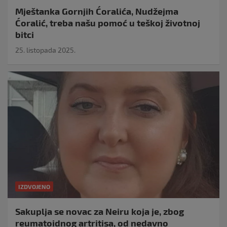
Mještanka Gornjih Ćoralića, Nudžejma
Ćoralić, treba našu pomoć u teškoj životnoj
bitci
25. listopada 2025.
IZDVOJENO
Sakuplja se novac za Neiru koja je, zbog
reumatoidnog artritisa, od nedavno