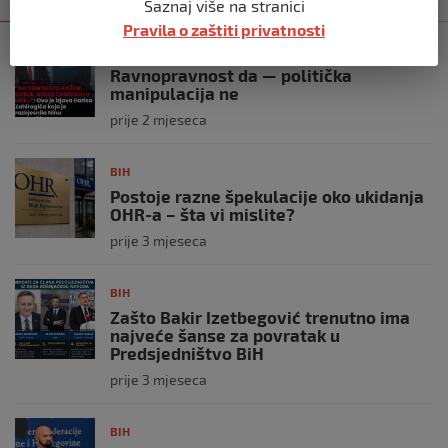
Saznaj više na stranici
Pravila o zaštiti privatnosti
BIH
Ravnopravnost da — politička
manipulacija ne
prije 2 mjeseca
BIH
Postoje razne špekulacije oko ukidanja
OHR-a – šta vi mislite?
prije 3 mjeseca
BIH
Zašto Bakir Izetbegović trenutno ima
najveće šanse za povratak u
Predsjedništvo BiH
prije 3 mjeseca
BIH