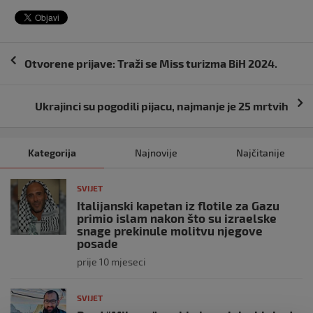
Navigacija
Otvorene prijave: Traži se Miss turizma BiH 2024.
objava
Ukrajinci su pogodili pijacu, najmanje je 25 mrtvih
Kategorija
Najnovije
Najčitanije
SVIJET
Italijanski kapetan iz flotile za Gazu
primio islam nakon što su izraelske
snage prekinule molitvu njegove
posade
prije 10 mjeseci
SVIJET