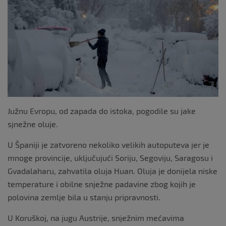
k
Južnu Evropu, od zapada do istoka, pogodile su jake
sjnežne oluje.
U Španiji je zatvoreno nekoliko velikih autoputeva jer je
mnoge provincije, uključujući Soriju, Segoviju, Saragosu i
Gvadalaharu, zahvatila oluja Huan. Oluja je donijela niske
temperature i obilne snježne padavine zbog kojih je
polovina zemlje bila u stanju pripravnosti.
U Koruškoj, na jugu Austrije, snježnim mećavima