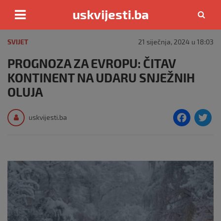
uskvijesti.ba
Skip
to
SVIJET
21 siječnja, 2024 u 18:03
content
PROGNOZA ZA EVROPU: ČITAV
KONTINENT NA UDARU SNJEŽNIH
OLUJA
F
T
uskvijesti.ba
a
c
i
e
e
b
o
o