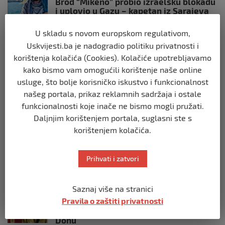
Brod “Mikeno” probio izraelsku blokadu
i uplovio u Gazu – kapetan iz Sarajeva
vijori zastavu BiH
U skladu s novom europskom regulativom,
prije 10 mjeseci
Uskvijesti.ba je nadogradio politiku privatnosti i
korištenja kolačića (Cookies). Kolačiće upotrebljavamo
SVIJET
kako bismo vam omogućili korištenje naše online
Opsadno stanje u Münchenu, odjeknulo
nekoliko eksplozija: Ima žrtava,
usluge, što bolje korisničko iskustvo i funkcionalnost
policijske snage na terenu
našeg portala, prikaz reklamnih sadržaja i ostale
prije 10 mjeseci
funkcionalnosti koje inače ne bismo mogli pružati.
Daljnjim korištenjem portala, suglasni ste s
SVIJET
korištenjem kolačića.
Putin: Spremni smo vojno uzvratiti
Zapadu
Prihvati i zatvori
prije 11 mjeseci
Saznaj više na stranici
SVIJET
Pravila o zaštiti privatnosti
Papa Lav XIV izjavio da je situacija vrlo
ozbiljna nakon izraelskog napada na
Dohu