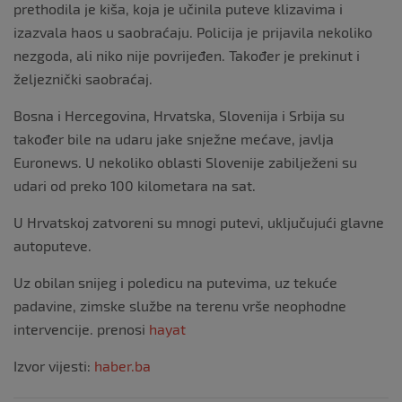
prethodila je kiša, koja je učinila puteve klizavima i
izazvala haos u saobraćaju. Policija je prijavila nekoliko
nezgoda, ali niko nije povrijeđen. Također je prekinut i
željeznički saobraćaj.
Bosna i Hercegovina, Hrvatska, Slovenija i Srbija su
također bile na udaru jake snježne mećave, javlja
Euronews. U nekoliko oblasti Slovenije zabilježeni su
udari od preko 100 kilometara na sat.
U Hrvatskoj zatvoreni su mnogi putevi, uključujući glavne
autoputeve.
Uz obilan snijeg i poledicu na putevima, uz tekuće
padavine, zimske službe na terenu vrše neophodne
intervencije. prenosi
hayat
Izvor vijesti:
haber.ba