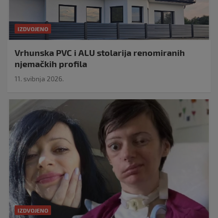
IZDVOJENO
Vrhunska PVC i ALU stolarija renomiranih
njemačkih profila
11. svibnja 2026.
IZDVOJENO