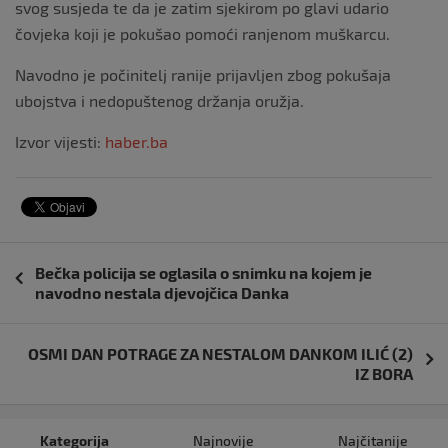
svog susjeda te da je zatim sjekirom po glavi udario
čovjeka koji je pokušao pomoći ranjenom muškarcu.
Navodno je počinitelj ranije prijavljen zbog pokušaja
ubojstva i nedopuštenog držanja oružja.
Izvor vijesti:
haber.ba
Navigacija
Bečka policija se oglasila o snimku na kojem je
objava
navodno nestala djevojčica Danka
OSMI DAN POTRAGE ZA NESTALOM DANKOM ILIĆ (2)
IZ BORA
Kategorija
Najnovije
Najčitanije