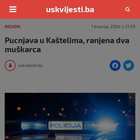
uskvijesti.ba
Skip
to
REGION
1 travnja, 2024 u 21:59
content
Pucnjava u Kaštelima, ranjena dva
muškarca
F
T
uskvijesti.ba
a
c
i
e
e
b
o
o
k