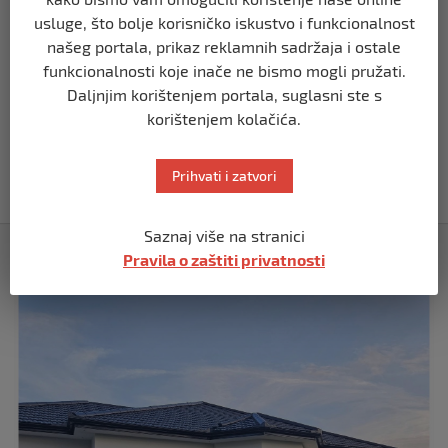
Koza ogrebala dijete u zoološkom vrtu,
roditelji zvali hitnu i policiju: “Došli su
usluge, što bolje korisničko iskustvo i funkcionalnost
uhapsiti kozu”
našeg portala, prikaz reklamnih sadržaja i ostale
prije 10 mjeseci
funkcionalnosti koje inače ne bismo mogli pružati.
Daljnjim korištenjem portala, suglasni ste s
REGION
korištenjem kolačića.
Vučić dramatično: “Biće rata, Vojska
Srbije je spremna”
Prihvati i zatvori
prije 10 mjeseci
Saznaj više na stranici
Izdvojeno
Pravila o zaštiti privatnosti