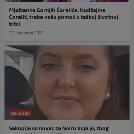
Mještanka Gornjih Ćoralića, Nudžejma
Ćoralić, treba našu pomoć u teškoj životnoj
bitci
25. listopada 2025.
IZDVOJENO
Sakuplja se novac za Neiru koja je, zbog