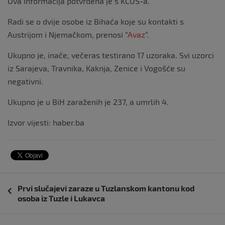
Ova informacija potvrđena je s KCUS-a.
Radi se o dvije osobe iz Bihaća koje su kontakti s
Austrijom i Njemačkom, prenosi “
Avaz
“.
Ukupno je, inače, večeras testirano 17 uzoraka. Svi uzorci
iz Sarajeva, Travnika, Kaknja, Zenice i Vogošće su
negativni.
Ukupno je u BiH zaraženih je 237, a umrlih 4.
Izvor vijesti: haber.ba
Navigacija
Prvi slučajevi zaraze u Tuzlanskom kantonu kod
objava
osoba iz Tuzle i Lukavca