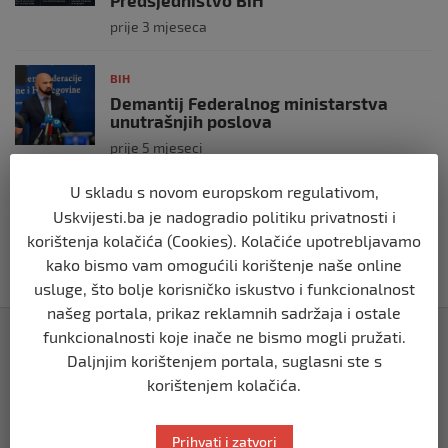
Predsjedništvo BiH
prije 3 mjeseca
BIH
Demantij Federalnog ministarstva
unutrašnjih poslova
prije 5 mjeseci
U skladu s novom europskom regulativom,
BIH
Uskvijesti.ba je nadogradio politiku privatnosti i
Akcija SIPA-e: Pretresaju se stambeni i
korištenja kolačića (Cookies). Kolačiće upotrebljavamo
pomoćni objekti
kako bismo vam omogućili korištenje naše online
prije 5 mjeseci
usluge, što bolje korisničko iskustvo i funkcionalnost
našeg portala, prikaz reklamnih sadržaja i ostale
Izdvojeno
funkcionalnosti koje inače ne bismo mogli pružati.
Daljnjim korištenjem portala, suglasni ste s
korištenjem kolačića.
Prihvati i zatvori