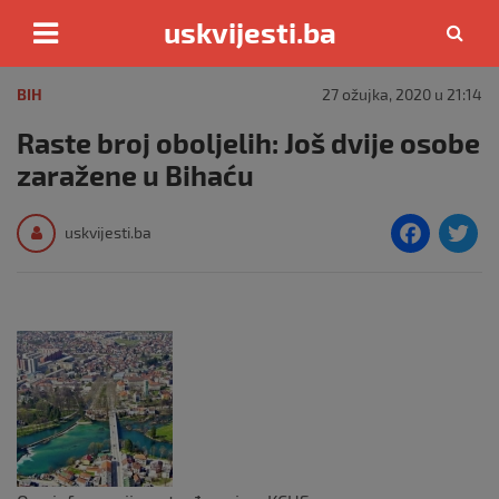
uskvijesti.ba
Skip
to
BIH
27 ožujka, 2020 u 21:14
content
Raste broj oboljelih: Još dvije osobe
zaražene u Bihaću
F
T
uskvijesti.ba
a
c
i
e
e
b
o
o
k