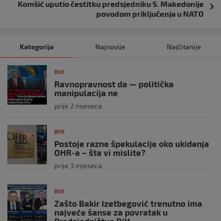
Komšić uputio čestitku predsjedniku S. Makedonije
povodom priključenja u NATO
Kategorija
Najnovije
Najčitanije
BIH
Ravnopravnost da — politička
manipulacija ne
prije 2 mjeseca
BIH
Postoje razne špekulacije oko ukidanja
OHR-a – šta vi mislite?
prije 3 mjeseca
BIH
Zašto Bakir Izetbegović trenutno ima
najveće šanse za povratak u