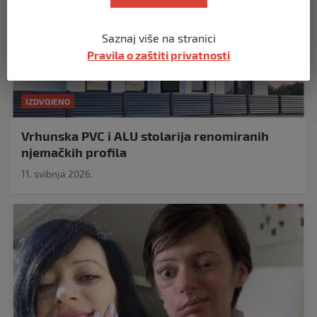
Saznaj više na stranici
Pravila o zaštiti privatnosti
IZDVOJENO
Vrhunska PVC i ALU stolarija renomiranih
njemačkih profila
11. svibnja 2026.