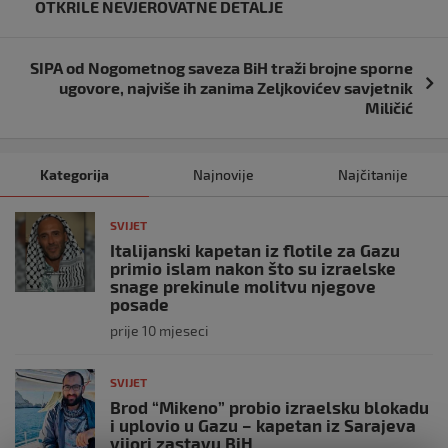
OTKRILE NEVJEROVATNE DETALJE
SIPA od Nogometnog saveza BiH traži brojne sporne
ugovore, najviše ih zanima Zeljkovićev savjetnik
Miličić
Kategorija
Najnovije
Najčitanije
SVIJET
Italijanski kapetan iz flotile za Gazu
primio islam nakon što su izraelske
snage prekinule molitvu njegove
posade
prije 10 mjeseci
SVIJET
Brod “Mikeno” probio izraelsku blokadu
i uplovio u Gazu – kapetan iz Sarajeva
vijori zastavu BiH