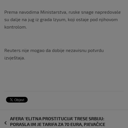
Prema navodima Ministarstva, ruske snage napredovale
su dalje na jug iz grada Izyum, koji ostaje pod njihovom
kontrolom.
Reuters nije mogao da dobije nezavisnu potvrdu
izvještaja.
Navigacija
AFERA ‘ELITNA PROSTITUCIJA’ TRESE SRBIJU:
objava
PORASLA IM JE TARIFA ZA 70 EURA, PJEVAČICE