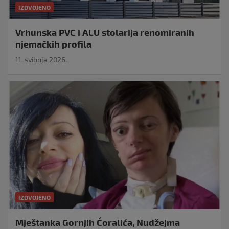
IZDVOJENO
Vrhunska PVC i ALU stolarija renomiranih
njemačkih profila
11. svibnja 2026.
IZDVOJENO
Mještanka Gornjih Ćoralića, Nudžejma