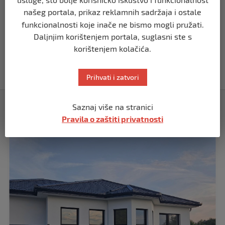
prije 5 mjeseci
našeg portala, prikaz reklamnih sadržaja i ostale
funkcionalnosti koje inače ne bismo mogli pružati.
Daljnjim korištenjem portala, suglasni ste s
BIH
Akcija SIPA-e: Pretresaju se stambeni i
korištenjem kolačića.
pomoćni objekti
prije 5 mjeseci
Prihvati i zatvori
Izdvojeno
Saznaj više na stranici
Pravila o zaštiti privatnosti