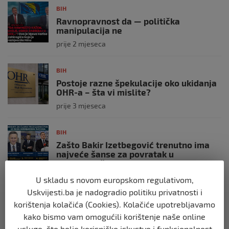
BIH
Ravnopravnost da — politička
manipulacija ne
prije 2 mjeseca
BIH
Postoje razne špekulacije oko ukidanja
OHR-a – šta vi mislite?
prije 3 mjeseca
BIH
Zašto Bakir Izetbegović trenutno ima
najveće šanse za povratak u
Predsjedništvo BiH
prije 3 mjeseca
U skladu s novom europskom regulativom,
Uskvijesti.ba je nadogradio politiku privatnosti i
BIH
korištenja kolačića (Cookies). Kolačiće upotrebljavamo
Demantij Federalnog ministarstva
kako bismo vam omogućili korištenje naše online
unutrašnjih poslova
usluge, što bolje korisničko iskustvo i funkcionalnost