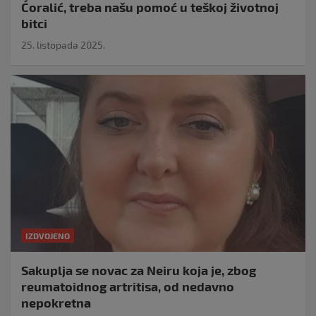
Ćoralić, treba našu pomoć u teškoj životnoj
bitci
25. listopada 2025.
IZDVOJENO
Sakuplja se novac za Neiru koja je, zbog
reumatoidnog artritisa, od nedavno
nepokretna