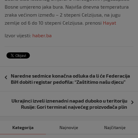
Bosne umjereno jaka bura. Najviša dnevna temperatura
zraka većinom između – 2 stepeni Celzijusa, na jugu
zemlje od 6 do 10 stepeni Celzijusa. prenosi
Hayat
Izvor vijesti:
haber.ba
Navigacija
Naredne sedmice konačna odluka da li će Federacija
objava
BiH dobiti registar pedofila: “Zaštitimo našu djecu”
Ukrajinci izveli iznenadni napad duboko u teritoriju
Rusije: Gori terminal najvećeg proizvođača plin
Kategorija
Najnovije
Najčitanije