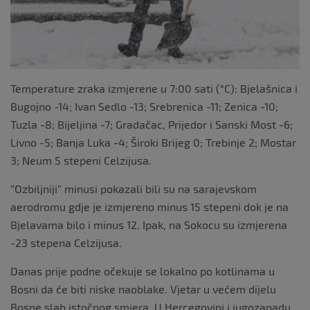
Temperature zraka izmjerene u 7:00 sati (°C): Bjelašnica i
Bugojno -14; Ivan Sedlo -13; Srebrenica -11; Zenica -10;
Tuzla -8; Bijeljina -7; Gradačac, Prijedor i Sanski Most -6;
Livno -5; Banja Luka -4; Široki Brijeg 0; Trebinje 2; Mostar
3; Neum 5 stepeni Celzijusa.
“Ozbiljniji” minusi pokazali bili su na sarajevskom
aerodromu gdje je izmjereno minus 15 stepeni dok je na
Bjelavama bilo i minus 12. Ipak, na Sokocu su izmjerena
-23 stepena Celzijusa.
Danas prije podne očekuje se lokalno po kotlinama u
Bosni da će biti niske naoblake. Vjetar u većem dijelu
Bosne slab istočnog smjera. U Hercegovini i jugozapadu