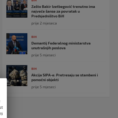
BIH
Zašto Bakir Izetbegović trenutno ima
najveće šanse za povratak u
Predsjedništvo BiH
prije 2 mjeseca
BIH
Demantij Federalnog ministarstva
unutrašnjih poslova
prije 5 mjeseci
BIH
Akcija SIPA-e: Pretresaju se stambeni i
pomoćni objekti
prije 5 mjeseci
e
st
ti