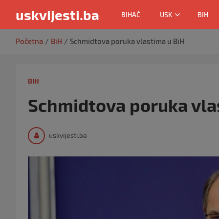
uskvijesti.ba
BIHAĆ
USK
BIH
Skip
Početna
BiH
Schmidtova poruka vlastima u BiH
to
content
BIH
Schmidtova poruka vla
uskvijesti.ba