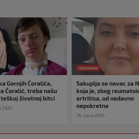
IZDVOJENO
a Gornjih Ćoralića,
Sakuplja se novac za N
 Ćoralić, treba našu
koja je, zbog reumato
teškoj životnoj bitci
artritisa, od nedavno
nepokretna
a 2025.
26. rujna 2025.