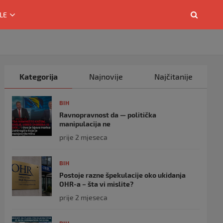
LE
Kategorija
Najnovije
Najčitanije
BIH
Ravnopravnost da — politička
manipulacija ne
prije 2 mjeseca
BIH
Postoje razne špekulacije oko ukidanja
OHR-a – šta vi mislite?
prije 2 mjeseca