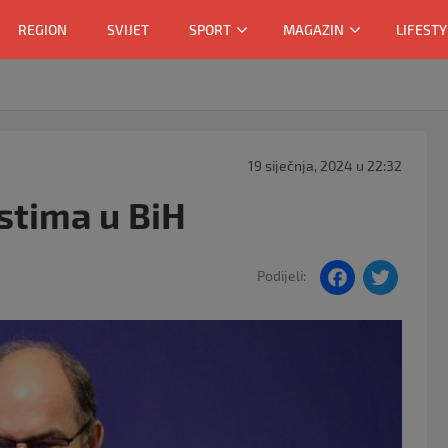
REGION
SVIJET
SPORT
MAGAZIN
LIFESTY
19 siječnja, 2024 u 22:32
stima u BiH
F
T
Podijeli:
a
w
c
itt
e
er
b
o