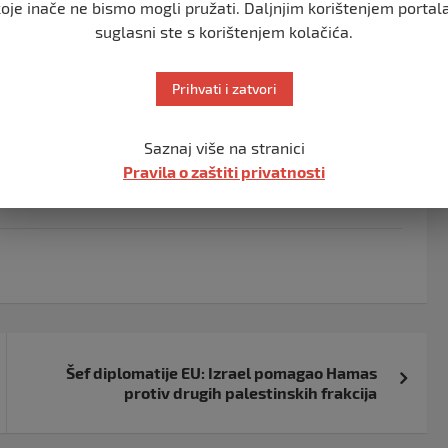
ih odbora na biračkim mjestima koji rade transparentno i
koje inače ne bismo mogli pružati. Daljnjim korištenjem portala
suglasni ste s korištenjem kolačića.
 Svaki lažni glas je prepreka u dostizanju evropskih
Prihvati i zatvori
iH moraju imati povjerenje u izborne sisteme,
ost glasanja”, zaključeno je u saopštenju OHR-a. prenosi
Saznaj više na stranici
Pravila o zaštiti privatnosti
Šef diplomatije EU: Izrael pomagao Hamas
protiv drugih palestinskih frakcija