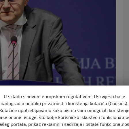
o
k
U skladu s novom europskom regulativom, Uskvijesti.ba je
nadogradio politiku privatnosti i korištenja kolačića (Cookies).
Kolačiće upotrebljavamo kako bismo vam omogućili korištenj
aše online usluge, što bolje korisničko iskustvo i funkcionalno
g birača, elektronsko brojanje glasova onako kako su ih
ašeg portala, prikaz reklamnih sadržaja i ostale funkcionalnos