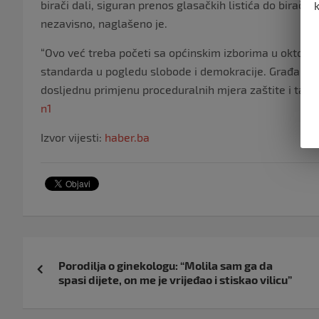
birači dali, siguran prenos glasačkih listića do biračk
nezavisno, naglašeno je.
“Ovo već treba početi sa općinskim izborima u oktobru.
standarda u pogledu slobode i demokracije. Građani B
dosljednu primjenu proceduralnih mjera zaštite i tajn
n1
Izvor vijesti:
haber.ba
Navigacija
Porodilja o ginekologu: “Molila sam ga da
objava
spasi dijete, on me je vrijeđao i stiskao vilicu”