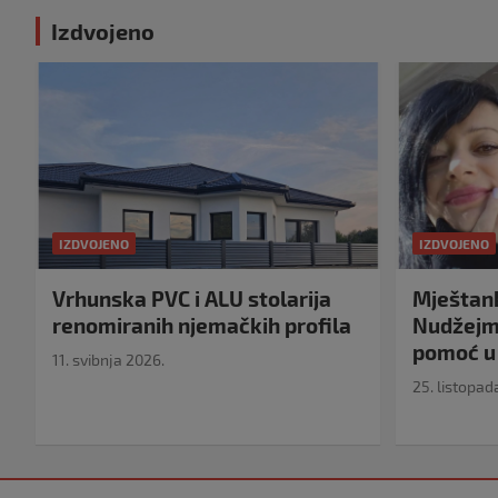
Izdvojeno
IZDVOJENO
IZDVOJENO
Vrhunska PVC i ALU stolarija
Mještank
renomiranih njemačkih profila
Nudžejma
pomoć u 
11. svibnja 2026.
25. listopad