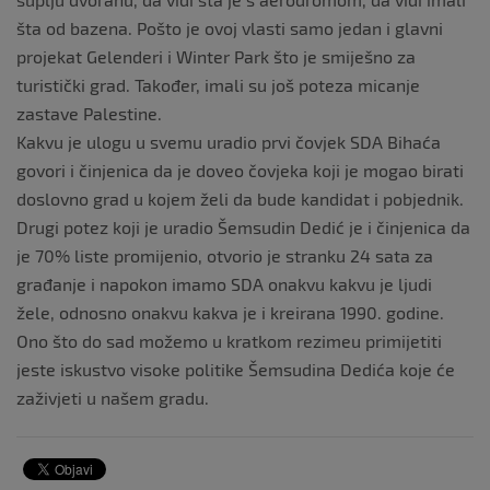
šta od bazena. Pošto je ovoj vlasti samo jedan i glavni
projekat Gelenderi i Winter Park što je smiješno za
turistički grad. Također, imali su još poteza micanje
zastave Palestine.
Kakvu je ulogu u svemu uradio prvi čovjek SDA Bihaća
govori i činjenica da je doveo čovjeka koji je mogao birati
doslovno grad u kojem želi da bude kandidat i pobjednik.
Drugi potez koji je uradio Šemsudin Dedić je i činjenica da
je 70% liste promijenio, otvorio je stranku 24 sata za
građanje i napokon imamo SDA onakvu kakvu je ljudi
žele, odnosno onakvu kakva je i kreirana 1990. godine.
Ono što do sad možemo u kratkom rezimeu primijetiti
jeste iskustvo visoke politike Šemsudina Dedića koje će
zaživjeti u našem gradu.