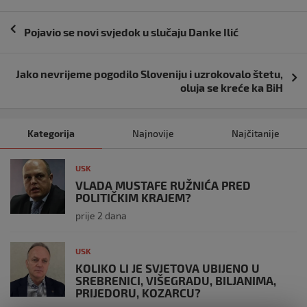
Navigacija
Pojavio se novi svjedok u slučaju Danke Ilić
objava
Jako nevrijeme pogodilo Sloveniju i uzrokovalo štetu,
oluja se kreće ka BiH
Kategorija
Najnovije
Najčitanije
USK
VLADA MUSTAFE RUŽNIĆA PRED
POLITIČKIM KRAJEM?
prije 2 dana
USK
KOLIKO LI JE SVJETOVA UBIJENO U
SREBRENICI, VIŠEGRADU, BILJANIMA,
PRIJEDORU, KOZARCU?