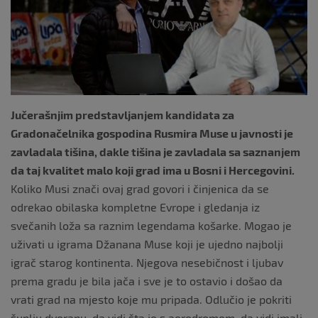
Jučerašnjim predstavljanjem kandidata za
Gradonačelnika gospodina Rusmira Muse u javnosti je
zavladala tišina, dakle tišina je zavladala sa saznanjem
da taj kvalitet malo koji grad ima u Bosni i Hercegovini.
Koliko Musi znači ovaj grad govori i činjenica da se
odrekao obilaska kompletne Evrope i gledanja iz
svečanih loža sa raznim legendama košarke. Mogao je
uživati u igrama Džanana Muse koji je ujedno najbolji
igrač starog kontinenta. Njegova nesebičnost i ljubav
prema gradu je bila jača i sve je to ostavio i došao da
vrati grad na mjesto koje mu pripada. Odlučio je pokriti
šuplju dvoranu, da vidi šta je s aerodromom, da vidi imali