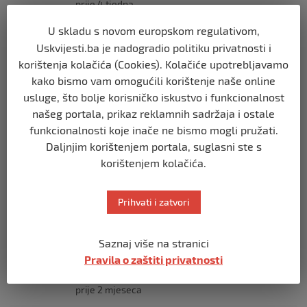
prije 4 tjedna
U skladu s novom europskom regulativom,
USK
Uskvijesti.ba je nadogradio politiku privatnosti i
ČLANOVI GO SDA BIHAĆ PRISUSTVOVALI
korištenja kolačića (Cookies). Kolačiće upotrebljavamo
OBILJEŽAVANJU 34. GODIŠNJICE ZLOČINA
U BILJANIMA
kako bismo vam omogućili korištenje naše online
usluge, što bolje korisničko iskustvo i funkcionalnost
prije 4 tjedna
našeg portala, prikaz reklamnih sadržaja i ostale
funkcionalnosti koje inače ne bismo mogli pružati.
USK
Daljnjim korištenjem portala, suglasni ste s
PLATE U JAVNOM SEKTORU, REGISTAR I
korištenjem kolačića.
GRANICA IZMEĐU TRANSPARENTNOSTI I
JAVNOG LINČA
prije 2 mjeseca
Prihvati i zatvori
USK
Saznaj više na stranici
OBILJEŽENE 34 GODINE OD PROGONA
MJEŠTANA I 31 GODINA OD
Pravila o zaštiti privatnosti
OSLOBOĐENJA RIPČA
prije 2 mjeseca