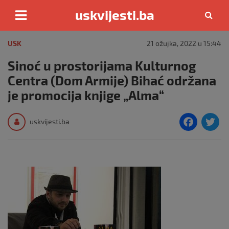
uskvijesti.ba
Skip
to
USK
21 ožujka, 2022 u 15:44
content
Sinoć u prostorijama Kulturnog
Centra (Dom Armije) Bihać održana
je promocija knjige „Alma“
F
T
uskvijesti.ba
a
c
i
e
e
b
o
o