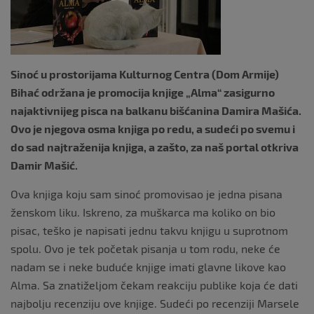
k
Sinoć u prostorijama Kulturnog Centra (Dom Armije)
Bihać održana je promocija knjige „Alma“ zasigurno
najaktivnijeg pisca na balkanu bišćanina Damira Mašića.
Ovo je njegova osma knjiga po redu, a sudeći po svemu i
do sad najtraženija knjiga, a zašto, za naš portal otkriva
Damir Mašić.
Ova knjiga koju sam sinoć promovisao je jedna pisana
ženskom liku. Iskreno, za muškarca ma koliko on bio
pisac, teško je napisati jednu takvu knjigu u suprotnom
spolu. Ovo je tek početak pisanja u tom rodu, neke će
nadam se i neke buduće knjige imati glavne likove kao
Alma. Sa znatiželjom čekam reakciju publike koja će dati
najbolju recenziju ove knjige. Sudeći po recenziji Marsele