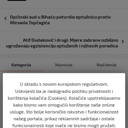
Navigacija
Općinski sud u Bihaću potvrdio optužnicu protiv
objava
Mirsada Topčagića
Atif Dudaković i drugi: Mjere zabrane ozbiljno
ugrožavaju egzistenciju optuženih i njihovih porodica
Kategorija
Najnovije
Najčitanije
USK
U skladu s novom europskom regulativom,
KOLIKO LI JE SVJETOVA UBIJENO U
Uskvijesti.ba je nadogradio politiku privatnosti i
SREBRENICI, VIŠEGRADU, BILJANIMA,
PRIJEDORU, KOZARCU?
korištenja kolačića (Cookies). Kolačiće upotrebljavamo
prije 3 tjedna
kako bismo vam omogućili korištenje naše online
usluge, što bolje korisničko iskustvo i funkcionalnost
našeg portala, prikaz reklamnih sadržaja i ostale
USK
funkcionalnosti koje inače ne bismo mogli pružati.
ČLANOVI GO SDA BIHAĆ PRISUSTVOVALI