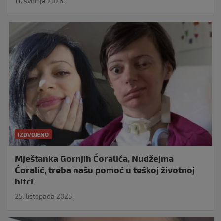
11. svibnja 2026.
IZDVOJENO
Mještanka Gornjih Ćoralića, Nudžejma
Ćoralić, treba našu pomoć u teškoj životnoj
bitci
25. listopada 2025.