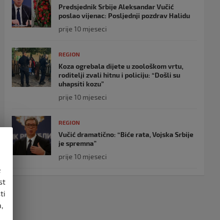
Predsjednik Srbije Aleksandar Vučić
poslao vijenac: Posljednji pozdrav Halidu
prije 10 mjeseci
REGION
Koza ogrebala dijete u zoološkom vrtu,
roditelji zvali hitnu i policiju: “Došli su
uhapsiti kozu”
prije 10 mjeseci
REGION
Vučić dramatično: “Biće rata, Vojska Srbije
je spremna”
prije 10 mjeseci
e
st
ti
,