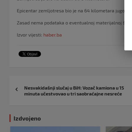
Epicentar zemljotresa bio je na 64 kilometara jugoisto
Zasad nema podataka o eventualnoj materijalnoj štet
Izvor vijesti:
haber.ba
Navigacija
Nesvakidašnji slučaj u BiH: Vozač kamiona u 15
objava
minuta učestvovao u tri saobraćajne nesreće
Izdvojeno