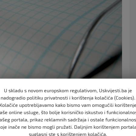
o
k
U skladu s novom europskom regulativom, Uskvijesti.ba je
nadogradio politiku privatnosti i korištenja kolačića (Cookies).
Kolačiće upotrebljavamo kako bismo vam omogućili korištenj
aše online usluge, što bolje korisničko iskustvo i funkcionalno
trvo Krit, javlja Evropski mediteranski seizmološki
ašeg portala, prikaz reklamnih sadržaja i ostale funkcionalnos
koje inače ne bismo mogli pružati. Daljnjim korištenjem portala
suglasni ste s korištenjem kolačića.