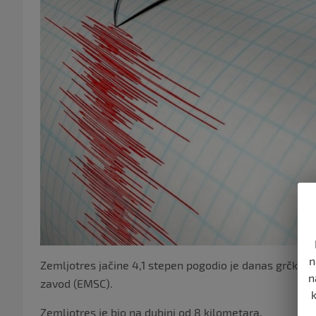
n
Zemljotres jačine 4,1 stepen pogodio je danas grčko os
n
zavod (EMSC).
Zemljotres je bio na dubini od 8 kilometara.