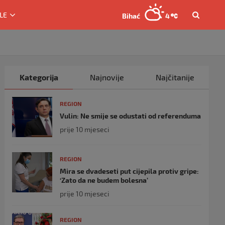
LE
Bihać
4
Kategorija
Najnovije
Najčitanije
REGION
Vulin: Ne smije se odustati od referenduma
prije 10 mjeseci
REGION
Mira se dvadeseti put cijepila protiv gripe:
‘Zato da ne budem bolesna’
prije 10 mjeseci
REGION