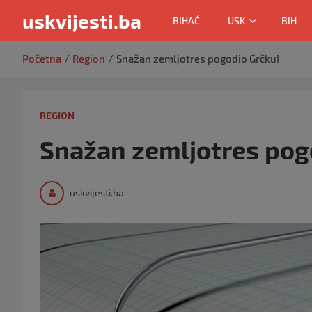
uskvijesti.ba
BIHAĆ
USK
BIH
Skip
Početna
Region
Snažan zemljotres pogodio Grčku!
to
content
REGION
Snažan zemljotres pog
uskvijesti.ba