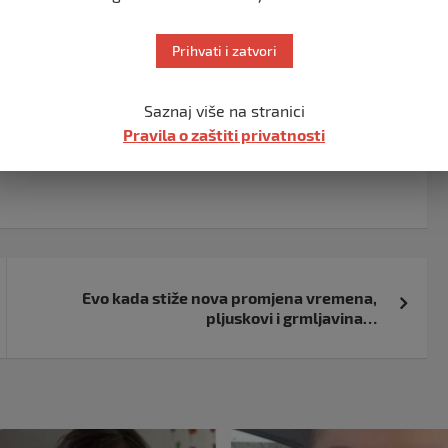
čno od najvećeg grada na Kritu, Irakliona.
Prihvati i zatvori
i, prenosi
Hayat
.
Saznaj više na stranici
Pravila o zaštiti privatnosti
Evo kada stiže nova promjena vremena,
pljuskovi i grmljavina…