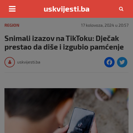
uskvijesti.ba
Skip
to
REGION
17 kolovoza, 2024 u 20:57
content
Snimali izazov na TikToku: Dječak
prestao da diše i izgubio pamćenje
F
T
uskvijesti.ba
a
c
i
e
e
b
o
o
k