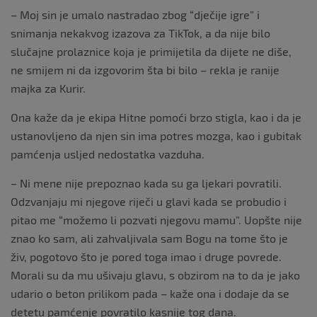
– Moj sin je umalo nastradao zbog “dječije igre” i
snimanja nekakvog izazova za TikTok, a da nije bilo
slučajne prolaznice koja je primijetila da dijete ne diše,
ne smijem ni da izgovorim šta bi bilo – rekla je ranije
majka za Kurir.
Ona kaže da je ekipa Hitne pomoći brzo stigla, kao i da je
ustanovljeno da njen sin ima potres mozga, kao i gubitak
pamćenja usljed nedostatka vazduha.
– Ni mene nije prepoznao kada su ga ljekari povratili.
Odzvanjaju mi njegove riječi u glavi kada se probudio i
pitao me “možemo li pozvati njegovu mamu”. Uopšte nije
znao ko sam, ali zahvaljivala sam Bogu na tome što je
živ, pogotovo što je pored toga imao i druge povrede.
Morali su da mu ušivaju glavu, s obzirom na to da je jako
udario o beton prilikom pada – kaže ona i dodaje da se
detetu pamćenje povratilo kasnije tog dana.