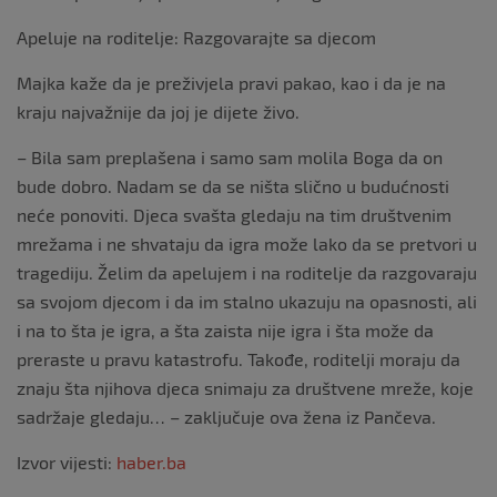
Apeluje na roditelje: Razgovarajte sa djecom
Majka kaže da je preživjela pravi pakao, kao i da je na
kraju najvažnije da joj je dijete živo.
– Bila sam preplašena i samo sam molila Boga da on
bude dobro. Nadam se da se ništa slično u budućnosti
neće ponoviti. Djeca svašta gledaju na tim društvenim
mrežama i ne shvataju da igra može lako da se pretvori u
tragediju. Želim da apelujem i na roditelje da razgovaraju
sa svojom djecom i da im stalno ukazuju na opasnosti, ali
i na to šta je igra, a šta zaista nije igra i šta može da
preraste u pravu katastrofu. Takođe, roditelji moraju da
znaju šta njihova djeca snimaju za društvene mreže, koje
sadržaje gledaju… – zaključuje ova žena iz Pančeva.
Izvor vijesti:
haber.ba