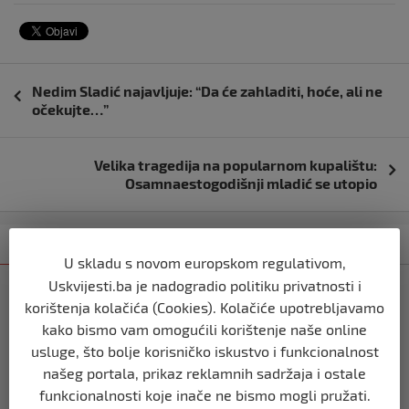
Navigacija
Nedim Sladić najavljuje: “Da će zahladiti, hoće, ali ne
objava
očekujte…”
Velika tragedija na popularnom kupalištu:
Osamnaestogodišnji mladić se utopio
Kategorija
Najnovije
Najčitanije
U skladu s novom europskom regulativom,
Uskvijesti.ba je nadogradio politiku privatnosti i
REGION
korištenja kolačića (Cookies). Kolačiće upotrebljavamo
Vulin: Ne smije se odustati od
kako bismo vam omogućili korištenje naše online
referenduma
usluge, što bolje korisničko iskustvo i funkcionalnost
prije 10 mjeseci
našeg portala, prikaz reklamnih sadržaja i ostale
funkcionalnosti koje inače ne bismo mogli pružati.
REGION