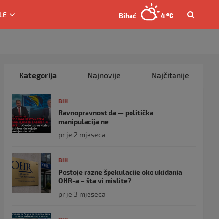
LE
Bihać
4
Kategorija
Najnovije
Najčitanije
BIH
Ravnopravnost da — politička
manipulacija ne
prije 2 mjeseca
BIH
Postoje razne špekulacije oko ukidanja
OHR-a – šta vi mislite?
prije 3 mjeseca