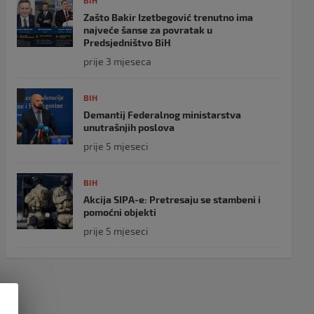
BIH
Zašto Bakir Izetbegović trenutno ima
najveće šanse za povratak u
Predsjedništvo BiH
prije 3 mjeseca
BIH
Demantij Federalnog ministarstva
unutrašnjih poslova
prije 5 mjeseci
BIH
Akcija SIPA-e: Pretresaju se stambeni i
pomoćni objekti
prije 5 mjeseci