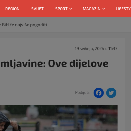
REGION
SVIJET
SPORT
MAGAZIN
LIFESTY
e BiH će najviše pogoditi
19 svibnja, 2024 u 11:33
rmljavine: Ove dijelove
F
T
Podijeli:
a
w
c
itt
e
er
b