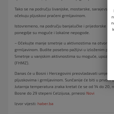
Tako se na području livanjske, mostarske, sarajevske, 
očekuju pljuskovi praćeni grmljavinom.
n
n
Istovremeno, na području banjalučke i prijedorske regi
ponegdje su moguće i lokalne nepogode.
– Očekujte manje smetnje u aktivnostima na otvorenom
grmljavinom. Budite posebno pažljivi u izloženim podru
Smetnje u vanjskim aktivnostima su moguće, upozora
(FHMZ).
Danas će u Bosni i Hercegovini preovladavati umjeren
pljuskovima i grmljavinom. Sunčanije će biti u prvom d
Jutarnja temperatura zraka kretat će se od 14 do 20, 
Bosne do 29 stepeni Celzijusa, prneosi
Novi
Izvor vijesti:
haber.ba