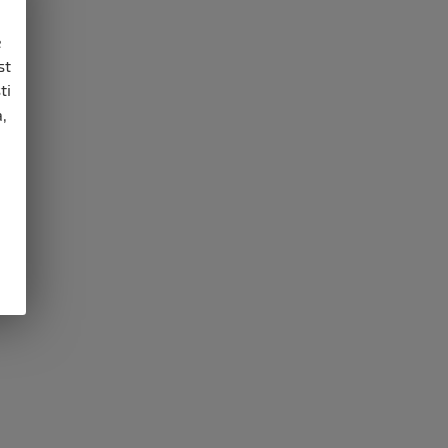
e
st
ti
,