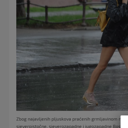
Zbog najavljenih pljuskova praćenih grmljavinom na p
sjeveroistočne, sjeverozapadne i jugozapadne Bosne n