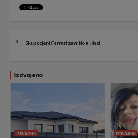
Navigacija
Skupocjeni Ferrari završio u rijeci
objava
Izdvojeno
IZDVOJENO
IZDVOJENO