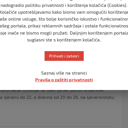
nadogradio politiku privatnosti i korištenja kolačića (Cookies).
tuzlanske, fočanske, trebinjske te višegradske regije
Kolačiće upotrebljavamo kako bismo vam omogućili korištenj
aše online usluge, što bolje korisničko iskustvo i funkcionalno
ašeg portala, prikaz reklamnih sadržaja i ostale funkcionalnos
je očekuju se lokalno jači pljuskovi sa grmljavinom, a
koje inače ne bismo mogli pružati. Daljnjim korištenjem portala
suglasni ste s korištenjem kolačića.
. Budite svjesni da se mogu pojaviti oluje sa
čjima, kao što su planine, šume i otvoreni tereni.
Prihvati i zatvori
vaju iz Federalnog hidrometeorološkog zavoda BiH
Saznaj više na stranici
Pravila o zaštiti privatnosti
o do pretežno oblačno i nestabilno vrijeme sa
ijelu dana. Očekuje se slab vjetar, južnih smjerova.
na sjeveru do 22, a dnevna od 20 do 26, na sjeveroistoku