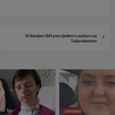
Državljani BiH povrijeđeni u sudaru sa
Tajlanđanima
IZDVOJENO