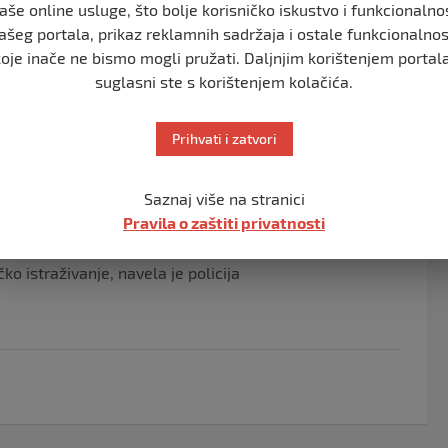
aše online usluge, što bolje korisničko iskustvo i funkcionalno
ašeg portala, prikaz reklamnih sadržaja i ostale funkcionalnos
koje inače ne bismo mogli pružati. Daljnjim korištenjem portala
učju Susedgrada, zaprimljena je dojava o muškarcu bez
suglasni ste s korištenjem kolačića.
le, nakon čega se uputio na kućnu adresu. Dolaskom na
riveli u službene prostorije. U kući u kojoj živi,
odice, za koje u ovom trenutku nije moguće utvrditi
Prihvati i zatvori
posljedica dužeg proteka vremena”, naveli su iz
Saznaj više na stranici
Pravila o zaštiti privatnosti
 zagrebačke provodi uviđaj.
ko istraživanje, navela je policija