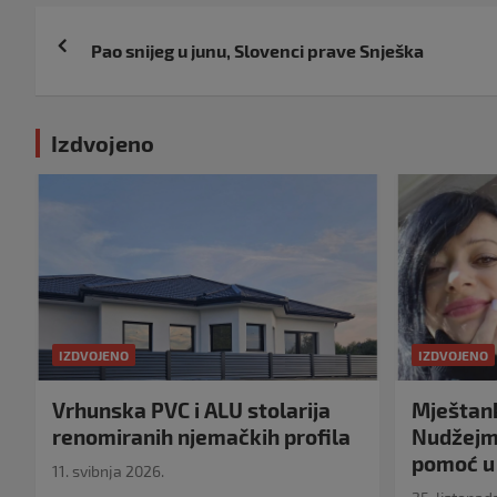
Navigacija
Pao snijeg u junu, Slovenci prave Snješka
objava
Izdvojeno
IZDVOJENO
IZDVOJENO
Vrhunska PVC i ALU stolarija
Mještank
renomiranih njemačkih profila
Nudžejma
pomoć u 
11. svibnja 2026.