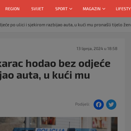
REGION
SVIJET
SPORT
MAGAZIN
LIFESTY
će po ulici i sjekirom razbijao auta, u kući mu pronašli tijelo že
13 lipnja, 2024 u 18:58
karac hodao bez odjeće
ijao auta, u kući mu
F
T
Podijeli:
a
w
c
itt