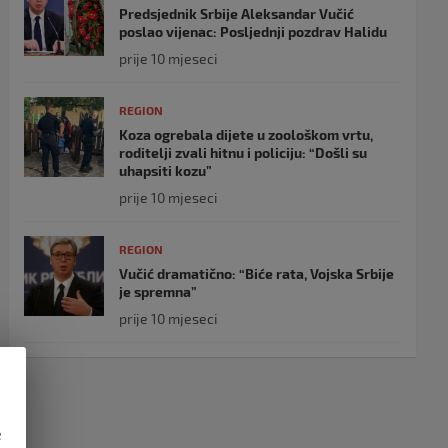
Predsjednik Srbije Aleksandar Vučić
poslao vijenac: Posljednji pozdrav Halidu
prije 10 mjeseci
REGION
Koza ogrebala dijete u zoološkom vrtu,
roditelji zvali hitnu i policiju: “Došli su
uhapsiti kozu”
prije 10 mjeseci
REGION
Vučić dramatično: “Biće rata, Vojska Srbije
je spremna”
prije 10 mjeseci
e