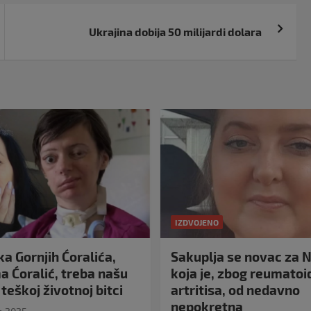
Ukrajina dobija 50 milijardi dolara
IZDVOJENO
a Gornjih Ćoralića,
Sakuplja se novac za N
 Ćoralić, treba našu
koja je, zbog reumato
teškoj životnoj bitci
artritisa, od nedavno
nepokretna