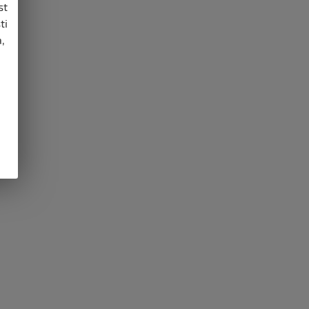
st
ti
,