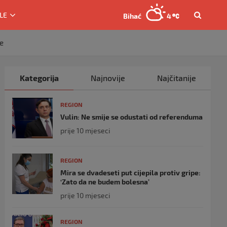
LE
Bihać
4
ne
Kategorija
Najnovije
Najčitanije
REGION
Vulin: Ne smije se odustati od referenduma
prije 10 mjeseci
REGION
Mira se dvadeseti put cijepila protiv gripe:
‘Zato da ne budem bolesna’
prije 10 mjeseci
REGION