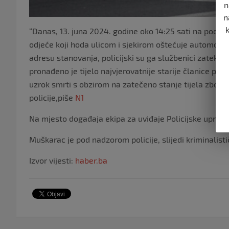
n
n
“Danas, 13. juna 2024. godine oko 14:25 sati na podr
odjeće koji hoda ulicom i sjekirom oštećuje automobi
adresu stanovanja, policijski su ga službenici zatekli i p
pronađeno je tijelo najvjerovatnije starije članice por
uzrok smrti s obzirom na zatečeno stanje tijela zbog 
policije,piše
N1
Na mjesto događaja ekipa za uviđaje Policijske uprave
Muškarac je pod nadzorom policije, slijedi kriminalistič
Izvor vijesti:
haber.ba