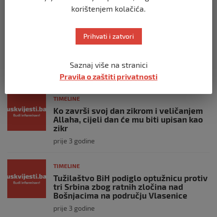
generala Soleimanija
korištenjem kolačića.
prije 3 godine
Prihvati i zatvori
TIMELINE
Staša Košarac na mukama: Evo šta su
mu uradili
Saznaj više na stranici
prije 3 godine
Pravila o zaštiti privatnosti
TIMELINE
Ko završi svoj dan zikrom i veličanjem
Allaha, cijeli dan će mu biti upisan kao
zikr
prije 3 godine
TIMELINE
Tužilaštvo BiH podiglo optužnicu protiv
tri Srbina zbog ratnih zločina nad
Bošnjacima na području Vlasenice
prije 3 godine