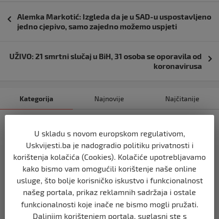
Navigacija
Alemka Markotić: Izgleda da je u SAD-u uspostavljeno
objava
jedno cjepivo, samo zajedno možemo uspjeti
UŽIVO: 21 smrtni slučaj u BiH, 31 osoba se oporavila od
koronavirusa
Kategorija
Najnovije
Najčitanije
TIMELINE
U skladu s novom europskom regulativom,
(FOTO) Skandalozna poruka: Pripadnik
Sudske policije BiH uz sliku ratnog
Uskvijesti.ba je nadogradio politiku privatnosti i
zločinca Mladića čestitao Novu godinu
korištenja kolačića (Cookies). Kolačiće upotrebljavamo
prije 3 godine
kako bismo vam omogućili korištenje naše online
usluge, što bolje korisničko iskustvo i funkcionalnost
našeg portala, prikaz reklamnih sadržaja i ostale
TIMELINE
(VIDEO) Užas u Iranu: Najmanje 20 ljudi
funkcionalnosti koje inače ne bismo mogli pružati.
poginulo u eksploziji u blizini groba
Daljnjim korištenjem portala, suglasni ste s