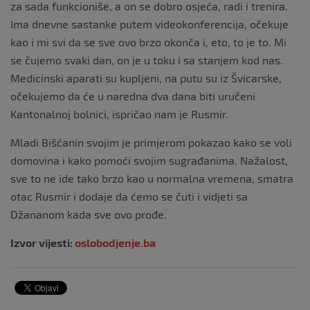
za sada funkcioniše, a on se dobro osjeća, radi i trenira.
Ima dnevne sastanke putem videokonferencija, očekuje
kao i mi svi da se sve ovo brzo okonča i, eto, to je to. Mi
se čujemo svaki dan, on je u toku i sa stanjem kod nas.
Medicinski aparati su kupljeni, na putu su iz Švicarske,
očekujemo da će u naredna dva dana biti uručeni
Kantonalnoj bolnici, ispričao nam je Rusmir.
Mladi Bišćanin svojim je primjerom pokazao kako se voli
domovina i kako pomoći svojim sugrađanima. Nažalost,
sve to ne ide tako brzo kao u normalna vremena, smatra
otac Rusmir i dodaje da ćemo se čuti i vidjeti sa
Džananom kada sve ovo prođe.
Izvor vijesti:
oslobodjenje.ba