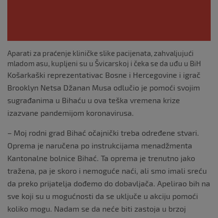
Aparati za praćenje kliničke slike pacijenata, zahvaljujući
mladom asu, kupljeni su u Švicarskoj i čeka se da uđu u BiH
Košarkaški reprezentativac Bosne i Hercegovine i igrač
Brooklyn Netsa Džanan Musa odlučio je pomoći svojim
sugrađanima u Bihaću u ova teška vremena krize
izazvane pandemijom koronavirusa.
– Moj rodni grad Bihać očajnički treba određene stvari.
Oprema je naručena po instrukcijama menadžmenta
Kantonalne bolnice Bihać. Ta oprema je trenutno jako
tražena, pa je skoro i nemoguće naći, ali smo imali sreću
da preko prijatelja dođemo do dobavljača. Apelirao bih na
sve koji su u mogućnosti da se uključe u akciju pomoći
koliko mogu. Nadam se da neće biti zastoja u brzoj