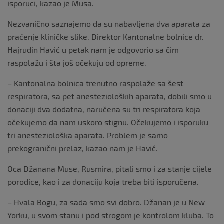
isporuci, kazao je Musa.
Nezvanično saznajemo da su nabavljena dva aparata za
praćenje kliničke slike. Direktor Kantonalne bolnice dr.
Hajrudin Havić u petak nam je odgovorio sa čim
raspolažu i šta još očekuju od opreme.
– Kantonalna bolnica trenutno raspolaže sa šest
respiratora, sa pet anestezioloških aparata, dobili smo u
donaciji dva dodatna, naručena su tri respiratora koja
očekujemo da nam uskoro stignu. Očekujemo i isporuku
tri anesteziološka aparata. Problem je samo
prekogranični prelaz, kazao nam je Havić.
Oca Džanana Muse, Rusmira, pitali smo i za stanje cijele
porodice, kao i za donaciju koja treba biti isporučena.
– Hvala Bogu, za sada smo svi dobro. Džanan je u New
Yorku, u svom stanu i pod strogom je kontrolom kluba. To