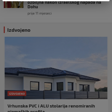
ozbiljna nakon izraelskog napada na
Dohu
prije 11 mjeseci
Izdvojeno
IZDVOJENO
Vrhunska PVC i ALU stolarija renomiranih
njemačkih profila