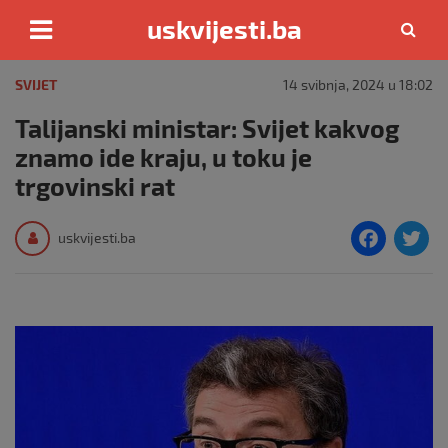
uskvijesti.ba
Skip
to
SVIJET
14 svibnja, 2024 u 18:02
content
Talijanski ministar: Svijet kakvog
znamo ide kraju, u toku je
trgovinski rat
F
T
uskvijesti.ba
a
c
i
e
e
b
o
o