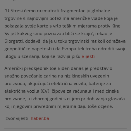
“U Stresi ćemo razmatrati fragmentaciju globalne
trgovine s najnovijim potezima američke vlade koja je
pokazala svoje karte s vrlo teškim mjerama protiv Kine.
Svijet kakvog smo poznavali bliži se kraju”, rekao je
Giorgetti, dodavši da je u toku trgovinski rat koji odražava
geopolitičke napetosti i da Evropa tek treba odrediti svoju
ulogu u scenariju koji se razvija,pišu
Vijesti
Američki predsjednik Joe Biden danas je predstavio
snažno povećanje carina na niz kineskih uvezenih
proizvoda, uključujući električna vozila, baterije za
električna vozila (EV), čipove za računala i medicinske
proizvode, u izbornoj godini s ciljem pridobivanja glasača
koji njegovim privrednim mjerama daju loše ocjene.
Izvor vijesti:
haber.ba