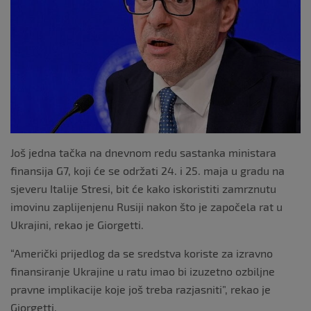
k
Još jedna tačka na dnevnom redu sastanka ministara
finansija G7, koji će se održati 24. i 25. maja u gradu na
sjeveru Italije Stresi, bit će kako iskoristiti zamrznutu
imovinu zaplijenjenu Rusiji nakon što je započela rat u
Ukrajini, rekao je Giorgetti.
“Američki prijedlog da se sredstva koriste za izravno
finansiranje Ukrajine u ratu imao bi izuzetno ozbiljne
pravne implikacije koje još treba razjasniti”, rekao je
Giorgetti.