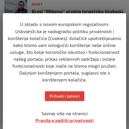
SVIJET
Brod “Mikeno” probio izraelsku blokadu
i uplovio u Gazu – kapetan iz Sarajeva
vijori zastavu BiH
U skladu s novom europskom regulativom,
prije 10 mjeseci
Uskvijesti.ba je nadogradio politiku privatnosti i
korištenja kolačića (Cookies). Kolačiće upotrebljavamo
SVIJET
kako bismo vam omogućili korištenje naše online
Opsadno stanje u Münchenu, odjeknulo
usluge, što bolje korisničko iskustvo i funkcionalnost
nekoliko eksplozija: Ima žrtava,
našeg portala, prikaz reklamnih sadržaja i ostale
policijske snage na terenu
funkcionalnosti koje inače ne bismo mogli pružati.
prije 10 mjeseci
Daljnjim korištenjem portala, suglasni ste s
korištenjem kolačića.
SVIJET
Putin: Spremni smo vojno uzvratiti
Zapadu
Prihvati i zatvori
prije 11 mjeseci
Saznaj više na stranici
SVIJET
Pravila o zaštiti privatnosti
Papa Lav XIV izjavio da je situacija vrlo