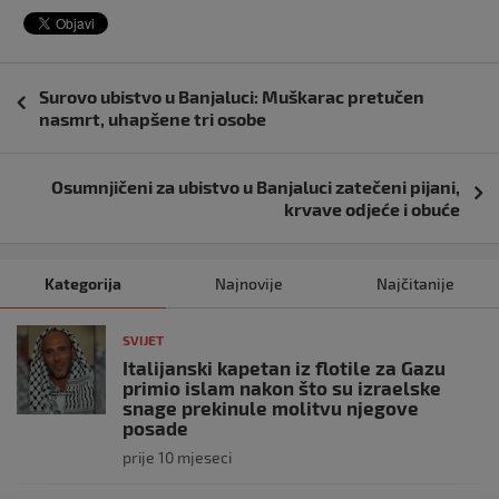
Navigacija
Surovo ubistvo u Banjaluci: Muškarac pretučen
objava
nasmrt, uhapšene tri osobe
Osumnjičeni za ubistvo u Banjaluci zatečeni pijani,
krvave odjeće i obuće
Kategorija
Najnovije
Najčitanije
SVIJET
Italijanski kapetan iz flotile za Gazu
primio islam nakon što su izraelske
snage prekinule molitvu njegove
posade
prije 10 mjeseci