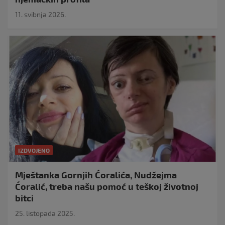
11. svibnja 2026.
IZDVOJENO
Mještanka Gornjih Ćoralića, Nudžejma
Ćoralić, treba našu pomoć u teškoj životnoj
bitci
25. listopada 2025.