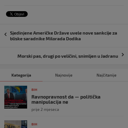
Navigacija
Sjedinjene Američke Države uvele nove sankcije za
objava
bliske saradnike Milorada Dodika
Morski pas, drugi po veličini, snimljen u Jadranu
Kategorija
Najnovije
Najčitanije
BIH
Ravnopravnost da — politička
manipulacija ne
prije 2 mjeseca
BIH