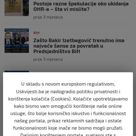
Postoje razne špekulacije oko ukidanja
OHR-a – šta vi mislite?
prije 3 mjeseca
BIH
Zašto Bakir Izetbegović trenutno ima
najveće šanse za povratak u
Predsjedništvo BiH
prije 3 mjeseca
BIH
Demantij Federalnog ministarstva
U skladu s novom europskom regulativom,
unutrašnjih poslova
Uskvijesti.ba je nadogradio politiku privatnosti i
prije 5 mjeseci
korištenja kolačića (Cookies). Kolačiće upotrebljavamo
kako bismo vam omogućili korištenje naše online
BIH
usluge, što bolje korisničko iskustvo i funkcionalnost
Akcija SIPA-e: Pretresaju se stambeni i
našeg portala, prikaz reklamnih sadržaja i ostale
pomoćni objekti
funkcionalnosti koje inače ne bismo mogli pružati.
prije 5 mjeseci
Daljnjim korištenjem portala, suglasni ste s