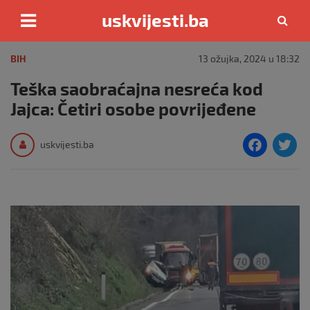
uskvijesti.ba
Skip
to
BIH
13 ožujka, 2024 u 18:32
content
Teška saobraćajna nesreća kod
Jajca: Četiri osobe povrijeđene
F
T
uskvijesti.ba
a
c
i
e
e
b
o
o
k