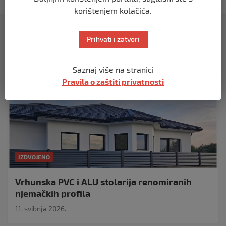
korištenjem kolačića.
Izdvojeno
Prihvati i zatvori
Saznaj više na stranici
Pravila o zaštiti privatnosti
IZDVOJENO
Vrhunska PVC i ALU stolarija renomiranih
njemačkih profila
11. svibnja 2026.