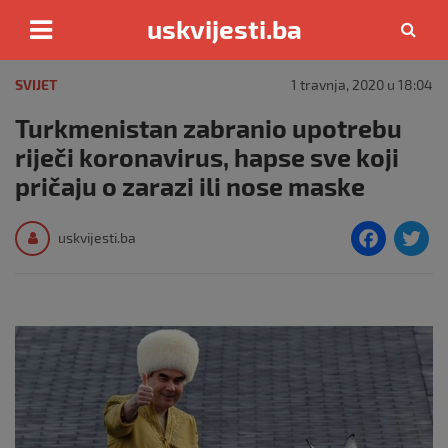
uskvijesti.ba
Skip
to
SVIJET
1 travnja, 2020 u 18:04
content
Turkmenistan zabranio upotrebu
riječi koronavirus, hapse sve koji
pričaju o zarazi ili nose maske
F
T
uskvijesti.ba
a
c
i
e
e
b
o
o