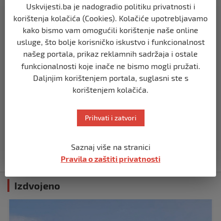
nekoliko eksplozija: Ima žrtava,
Uskvijesti.ba je nadogradio politiku privatnosti i
policijske snage na terenu
korištenja kolačića (Cookies). Kolačiće upotrebljavamo
prije 10 mjeseci
kako bismo vam omogućili korištenje naše online
usluge, što bolje korisničko iskustvo i funkcionalnost
SVIJET
našeg portala, prikaz reklamnih sadržaja i ostale
Putin: Spremni smo vojno uzvratiti
funkcionalnosti koje inače ne bismo mogli pružati.
Zapadu
Daljnjim korištenjem portala, suglasni ste s
prije 11 mjeseci
korištenjem kolačića.
SVIJET
Prihvati i zatvori
Papa Lav XIV izjavio da je situacija vrlo
ozbiljna nakon izraelskog napada na
Dohu
Saznaj više na stranici
prije 11 mjeseci
Pravila o zaštiti privatnosti
Izdvojeno