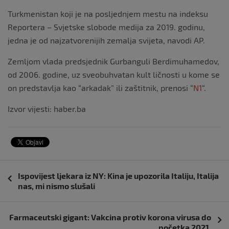
Turkmenistan koji je na posljednjem mestu na indeksu
Reportera – Svjetske slobode medija za 2019. godinu,
jedna je od najzatvorenijih zemalja svijeta, navodi AP.
Zemljom vlada predsjednik Gurbanguli Berdimuhamedov,
od 2006. godine, uz sveobuhvatan kult ličnosti u kome se
on predstavlja kao “arkadak” ili zaštitnik, prenosi “
N1
“.
Izvor vijesti: haber.ba
Navigacija
Ispovijest ljekara iz NY: Kina je upozorila Italiju, Italija
objava
nas, mi nismo slušali
Farmaceutski gigant: Vakcina protiv korona virusa do
početka 2021.