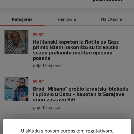
Kategorija
Najnovije
Najčitanije
SVIJET
Italijanski kapetan iz flotile za Gazu
primio islam nakon što su izraelske
snage prekinule molitvu njegove
posade
prije 10 mjeseci
SVIJET
Brod “Mikeno” probio izraelsku blokadu
i uplovio u Gazu – kapetan iz Sarajeva
vijori zastavu BiH
prije 10 mjeseci
SVIJET
Opsadno stanje u Münchenu, odjeknulo
U skladu s novom europskom regulativom,