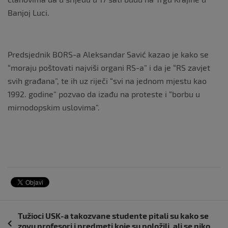
Banjoj Luci.
Predsjednik BORS-a Aleksandar Savić kazao je kako se
“moraju poštovati najviši organi RS-a” i da je “RS zavjet
svih građana”, te ih uz riječi “svi na jednom mjestu kao
1992. godine” pozvao da izađu na proteste i “borbu u
mirnodopskim uslovima”.
Navigacija
Tužioci USK-a takozvane studente pitali su kako se
objava
zovu profesori i predmeti koje su položili, ali se niko