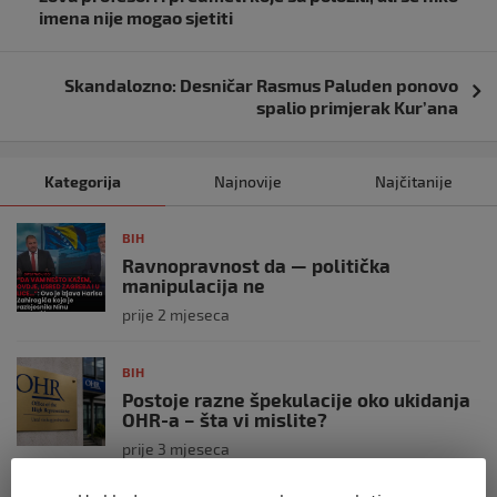
imena nije mogao sjetiti
Skandalozno: Desničar Rasmus Paluden ponovo
spalio primjerak Kur’ana
Kategorija
Najnovije
Najčitanije
BIH
Ravnopravnost da — politička
manipulacija ne
prije 2 mjeseca
BIH
Postoje razne špekulacije oko ukidanja
OHR-a – šta vi mislite?
prije 3 mjeseca