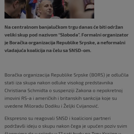
k
Na centralnom banjalučkom trgu danas će biti održan
veliki skup pod nazivom “Sloboda”. Formalni organizator
je Boračka organizacija Republike Srpske, a neformalni
vladajuća koalicija na čelu sa SNSD-om.
Boračka organizacija Republike Srpske (BORS) je odlučila
stati iza skupa nakon odluke visokog predstavnika
Christiana Schmidta o suspenziji Zakona o nepokretnoj
imovini RS-a i američkih i britanskih sankcija koje su
uvedene Miloradu Dodiku i Željki Cvijanović.
Ekspresno su reagovali SNSD i koalicioni partneri
podržavši ideju o skupu nakon čega je upućen poziv svim
članovima da u srijedu u 17 sati budu na Trgu Krajine u