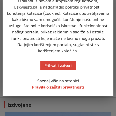
U skladu s novom europskom regulativom,
BIH
Uskvijesti.ba je nadogradio politiku privatnosti i
Zašto Bakir Izetbegović trenutno ima
najveće šanse za povratak u
korištenja kolačića (Cookies). Kolačiće upotrebljavamo
Predsjedništvo BiH
kako bismo vam omogućili korištenje naše online
prije 3 mjeseca
usluge, što bolje korisničko iskustvo i funkcionalnost
našeg portala, prikaz reklamnih sadržaja i ostale
funkcionalnosti koje inače ne bismo mogli pružati.
BIH
Daljnjim korištenjem portala, suglasni ste s
Demantij Federalnog ministarstva
unutrašnjih poslova
korištenjem kolačića.
prije 5 mjeseci
Prihvati i zatvori
BIH
Akcija SIPA-e: Pretresaju se stambeni i
pomoćni objekti
Saznaj više na stranici
Pravila o zaštiti privatnosti
prije 5 mjeseci
Izdvojeno