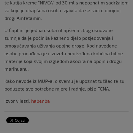
te kutija kreme ”NIVEA” od 30 ml s nepoznatim sadržajem
za koju je uhapšena osoba izjavila da se radi o opojnoj
drogi Amfetamin.
U Čapljini je jedna osoba uhapšena zbog osnovane
sumnje da je počinila kazneno djelo posjedovanja i
omogućavanja uživanja opojne droge. Kod navedene
osobe pronađena je i izuzeta neutvrđena količina biljne
materije koja svojim izgledom asocira na opojnu drogu
marihuanu.
Kako navode iz MUP-a, o svemu je upoznat tužilac te su
poduzete sve potrebne mjere i radnje, piše FENA.
Izvor vijesti:
haber.ba