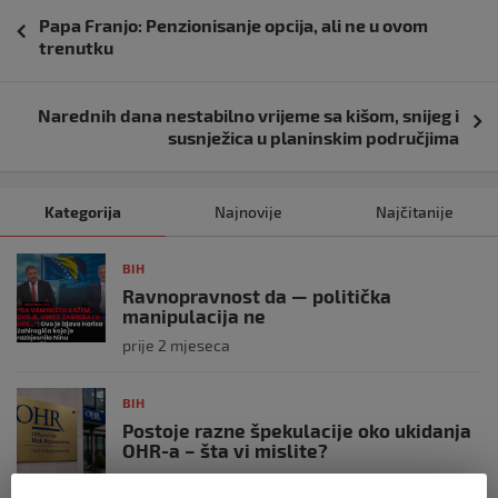
Navigacija
Papa Franjo: Penzionisanje opcija, ali ne u ovom
objava
trenutku
Narednih dana nestabilno vrijeme sa kišom, snijeg i
susnježica u planinskim područjima
Kategorija
Najnovije
Najčitanije
BIH
Ravnopravnost da — politička
manipulacija ne
prije 2 mjeseca
BIH
Postoje razne špekulacije oko ukidanja
OHR-a – šta vi mislite?
prije 3 mjeseca