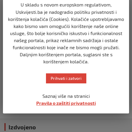
U skladu s novom europskom regulativom,
BIH
Uskvijesti.ba je nadogradio politiku privatnosti i
Zašto Bakir Izetbegović trenutno ima
korištenja kolačića (Cookies). Kolačiće upotrebljavamo
najveće šanse za povratak u
kako bismo vam omogućili korištenje naše online
Predsjedništvo BiH
usluge, što bolje korisničko iskustvo i funkcionalnost
prije 3 mjeseca
našeg portala, prikaz reklamnih sadržaja i ostale
funkcionalnosti koje inače ne bismo mogli pružati.
BIH
Daljnjim korištenjem portala, suglasni ste s
Demantij Federalnog ministarstva
korištenjem kolačića.
unutrašnjih poslova
prije 5 mjeseci
Prihvati i zatvori
BIH
Akcija SIPA-e: Pretresaju se stambeni i
Saznaj više na stranici
pomoćni objekti
Pravila o zaštiti privatnosti
prije 5 mjeseci
Izdvojeno