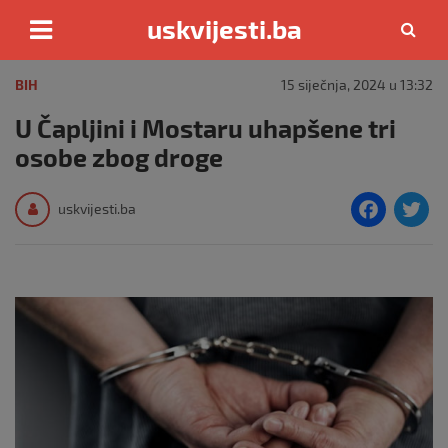
uskvijesti.ba
Skip
to
BIH
15 siječnja, 2024 u 13:32
content
U Čapljini i Mostaru uhapšene tri
osobe zbog droge
F
T
uskvijesti.ba
a
c
i
e
e
b
o
o
k