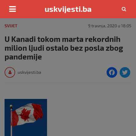
uskvijesti.ba
Skip
to
SVIJET
9 travnja, 2020 u 18:05
content
U Kanadi tokom marta rekordnih
milion ljudi ostalo bez posla zbog
pandemije
F
T
uskvijesti.ba
a
c
i
e
e
b
o
o