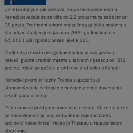
k
Uz rekordni gubitak poslova, stopa nezaposlenosti u
Kanadi povećala se za više od 2,2 procenta te sada iznosi
7,8 posto. Prethodni rekord mjesečnog gubitka poslova u
Kanadi postavljen je u januaru 2009. godine kada je
125.000 ljudi izgubilo posao, javlja BBC.
Međutim, u martu ove godine ujedno je zabilježen i
najveći gubitak radnih mjesta u jednom mjesecu od 1976.
godine, otkad se počela pratiti ova statistika u Kanadi.
Kanadski premijer Justin Trudeau upozorio je
stanovništvo da će brojke o nezaposlenosti dovesti do
teških dana u zemlji.
“Nalazimo se pred jedinstvenim izazovom. Ali znam da će
se naša ekonomija, ako se budemo zajedno borili,
oporaviti nakon krize”, rekao je Trudeau u televizijskom
obraćanju.