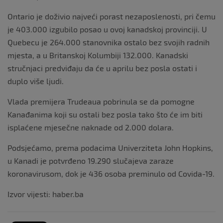
Ontario je doživio najveći porast nezaposlenosti, pri čemu
je 403.000 izgubilo posao u ovoj kanadskoj provinciji. U
Quebecu je 264.000 stanovnika ostalo bez svojih radnih
mjesta, a u Britanskoj Kolumbiji 132.000. Kanadski
stručnjaci predviđaju da će u aprilu bez posla ostati i
duplo više ljudi.
Vlada premijera Trudeaua pobrinula se da pomogne
Kanađanima koji su ostali bez posla tako što će im biti
isplaćene mjesečne naknade od 2.000 dolara.
Podsjećamo, prema podacima Univerziteta John Hopkins,
u Kanadi je potvrđeno 19.290 slučajeva zaraze
koronavirusom, dok je 436 osoba preminulo od Covida-19.
Izvor vijesti: haber.ba