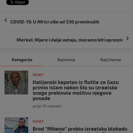
Navigacija
COVID-19: U Africi više od 530 preminulih
objava
Merkel: Mjere i dalje ostaju, moramo biti oprezni
Kategorija
Najnovije
Najčitanije
SVIJET
Italijanski kapetan iz flotile za Gazu
primio islam nakon što su izraelske
snage prekinule molitvu njegove
posade
prije 10 mjeseci
SVIJET
Brod “Mikeno” probio izraelsku blokadu