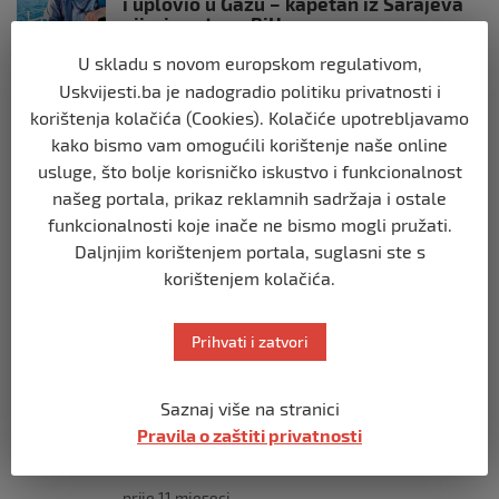
i uplovio u Gazu – kapetan iz Sarajeva
vijori zastavu BiH
prije 10 mjeseci
U skladu s novom europskom regulativom,
Uskvijesti.ba je nadogradio politiku privatnosti i
SVIJET
korištenja kolačića (Cookies). Kolačiće upotrebljavamo
Opsadno stanje u Münchenu, odjeknulo
kako bismo vam omogućili korištenje naše online
nekoliko eksplozija: Ima žrtava,
usluge, što bolje korisničko iskustvo i funkcionalnost
policijske snage na terenu
našeg portala, prikaz reklamnih sadržaja i ostale
prije 10 mjeseci
funkcionalnosti koje inače ne bismo mogli pružati.
Daljnjim korištenjem portala, suglasni ste s
SVIJET
korištenjem kolačića.
Putin: Spremni smo vojno uzvratiti
Zapadu
Prihvati i zatvori
prije 11 mjeseci
SVIJET
Saznaj više na stranici
Papa Lav XIV izjavio da je situacija vrlo
Pravila o zaštiti privatnosti
ozbiljna nakon izraelskog napada na
Dohu
prije 11 mjeseci