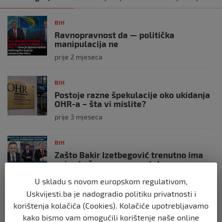
BIH
Ravnopravnost da — politička
manipulacija ne
prije 2 mjeseca
BIH
Postoje razne špekulacije oko ukidanja
OHR-a – šta vi mislite?
prije 3 mjeseca
BIH
Zašto Bakir Izetbegović trenutno ima
najveće šanse za povratak u
Predsjedništvo BiH
U skladu s novom europskom regulativom,
prije 3 mjeseca
Uskvijesti.ba je nadogradio politiku privatnosti i
korištenja kolačića (Cookies). Kolačiće upotrebljavamo
BIH
kako bismo vam omogućili korištenje naše online