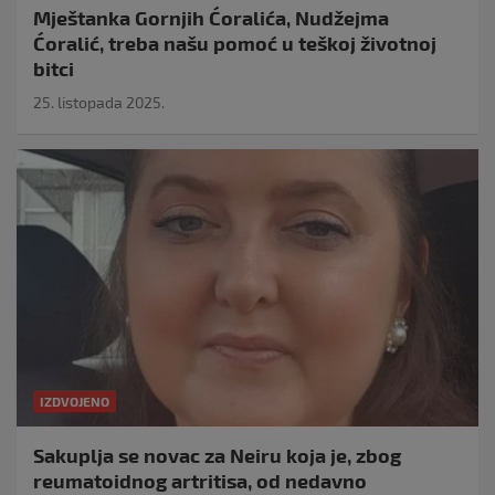
Mještanka Gornjih Ćoralića, Nudžejma
Ćoralić, treba našu pomoć u teškoj životnoj
bitci
25. listopada 2025.
IZDVOJENO
Sakuplja se novac za Neiru koja je, zbog
reumatoidnog artritisa, od nedavno