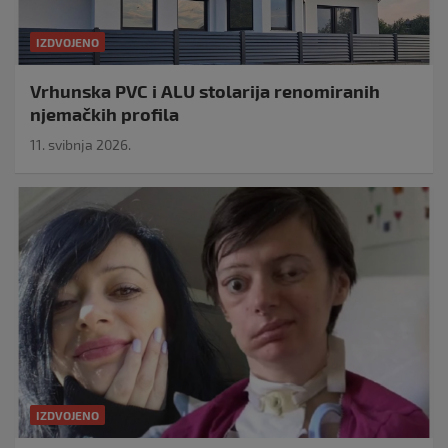
IZDVOJENO
Vrhunska PVC i ALU stolarija renomiranih
njemačkih profila
11. svibnja 2026.
IZDVOJENO