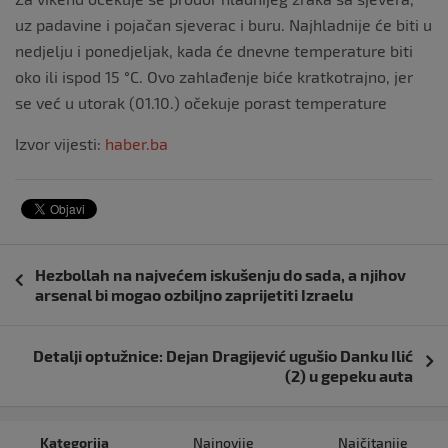
uz padavine i pojačan sjeverac i buru. Najhladnije će biti u
nedjelju i ponedjeljak, kada će dnevne temperature biti
oko ili ispod 15 °C. Ovo zahlađenje biće kratkotrajno, jer
se već u utorak (01.10.) očekuje porast temperature
Izvor vijesti:
haber.ba
Navigacija
Hezbollah na najvećem iskušenju do sada, a njihov
objava
arsenal bi mogao ozbiljno zaprijetiti Izraelu
Detalji optužnice: Dejan Dragijević ugušio Danku Ilić
(2) u gepeku auta
Kategorija
Najnovije
Najčitanije