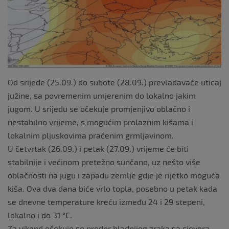
k
Od srijede (25.09.) do subote (28.09.) prevladavaće uticaj
južine, sa povremenim umjerenim do lokalno jakim
jugom. U srijedu se očekuje promjenjivo oblačno i
nestabilno vrijeme, s mogućim prolaznim kišama i
lokalnim pljuskovima praćenim grmljavinom.
U četvrtak (26.09.) i petak (27.09.) vrijeme će biti
stabilnije i većinom pretežno sunčano, uz nešto više
oblačnosti na jugu i zapadu zemlje gdje je rijetko moguća
kiša. Ova dva dana biće vrlo topla, posebno u petak kada
se dnevne temperature kreću između 24 i 29 stepeni,
lokalno i do 31 °C.
Za vikend očekuje se prodor hladnijeg zraka sa sjevera,