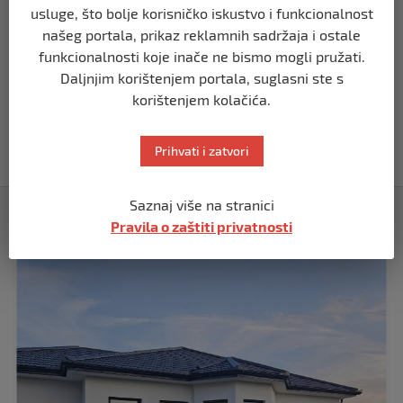
Demantij Federalnog ministarstva
usluge, što bolje korisničko iskustvo i funkcionalnost
unutrašnjih poslova
našeg portala, prikaz reklamnih sadržaja i ostale
prije 5 mjeseci
funkcionalnosti koje inače ne bismo mogli pružati.
Daljnjim korištenjem portala, suglasni ste s
BIH
korištenjem kolačića.
Akcija SIPA-e: Pretresaju se stambeni i
pomoćni objekti
Prihvati i zatvori
prije 5 mjeseci
Saznaj više na stranici
Izdvojeno
Pravila o zaštiti privatnosti