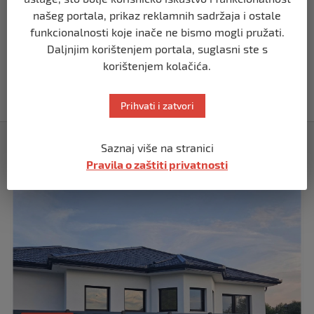
našeg portala, prikaz reklamnih sadržaja i ostale
funkcionalnosti koje inače ne bismo mogli pružati.
USK
Daljnjim korištenjem portala, suglasni ste s
OBILJEŽENE 34 GODINE OD PROGONA
MJEŠTANA I 31 GODINA OD
korištenjem kolačića.
OSLOBOĐENJA RIPČA
prije 2 mjeseca
Prihvati i zatvori
Izdvojeno
Saznaj više na stranici
Pravila o zaštiti privatnosti