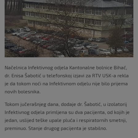
o
k
Načelnica Infektivnog odjela Kantonalne bolnice Bihać,
dr. Enisa Šabotić u telefonskoj izjavi za RTV USK-a rekla
je da tokom noći na Infektivnom odjelu nije bilo prijema
novih bolesnika.
Tokom jučerašnjeg dana, dodaje dr. Šabotić, u izolatorij
Infektivnog odjela primljena su dva pacijenta, od kojih je
jedan, uslijed teške upale pluća i respiratornih smetnji,
preminuo. Stanje drugog pacijenta je stabilno.