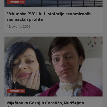
IZDVOJENO
Vrhunska PVC i ALU stolarija renomiranih
njemačkih profila
11. svibnja 2026.
IZDVOJENO
Mještanka Gornjih Ćoralića, Nudžejma