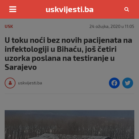
uskvijesti.ba
Skip
to
USK
24 ožujka, 2020 u 11:05
content
U toku noći bez novih pacijenata na
infektologiji u Bihaću, još četiri
uzorka poslana na testiranje u
Sarajevo
F
T
uskvijesti.ba
a
c
i
e
e
b
o