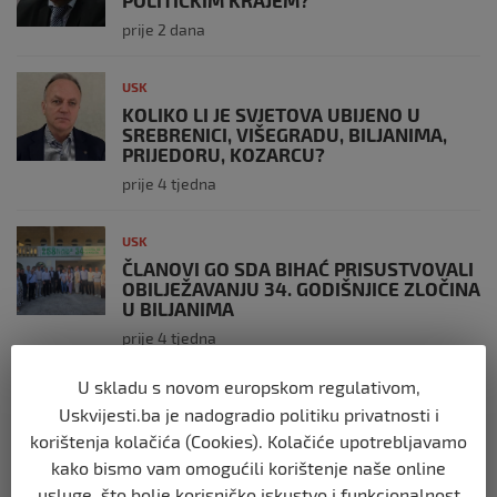
prije 2 dana
USK
KOLIKO LI JE SVJETOVA UBIJENO U
SREBRENICI, VIŠEGRADU, BILJANIMA,
PRIJEDORU, KOZARCU?
prije 4 tjedna
USK
ČLANOVI GO SDA BIHAĆ PRISUSTVOVALI
OBILJEŽAVANJU 34. GODIŠNJICE ZLOČINA
U BILJANIMA
prije 4 tjedna
U skladu s novom europskom regulativom,
USK
Uskvijesti.ba je nadogradio politiku privatnosti i
PLATE U JAVNOM SEKTORU, REGISTAR I
korištenja kolačića (Cookies). Kolačiće upotrebljavamo
GRANICA IZMEĐU TRANSPARENTNOSTI I
JAVNOG LINČA
kako bismo vam omogućili korištenje naše online
prije 2 mjeseca
usluge, što bolje korisničko iskustvo i funkcionalnost