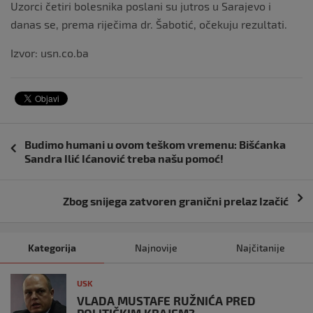
Uzorci četiri bolesnika poslani su jutros u Sarajevo i
danas se, prema riječima dr. Šabotić, očekuju rezultati.
Izvor: usn.co.ba
Navigacija
Budimo humani u ovom teškom vremenu: Bišćanka
objava
Sandra Ilić Ićanović treba našu pomoć!
Zbog snijega zatvoren granični prelaz Izačić
Kategorija
Najnovije
Najčitanije
USK
VLADA MUSTAFE RUŽNIĆA PRED
POLITIČKIM KRAJEM?