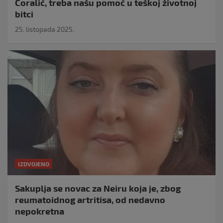
Ćoralić, treba našu pomoć u teškoj životnoj
bitci
25. listopada 2025.
IZDVOJENO
Sakuplja se novac za Neiru koja je, zbog
reumatoidnog artritisa, od nedavno
nepokretna