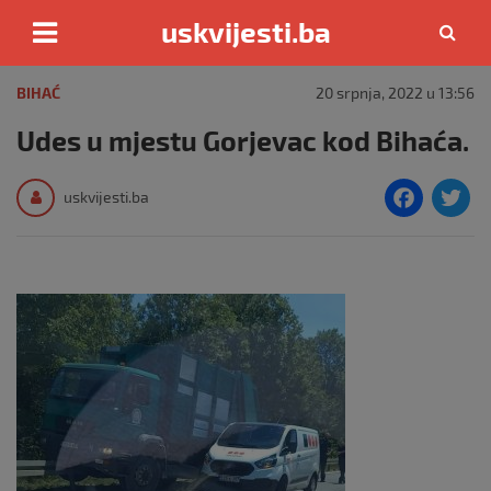
uskvijesti.ba
Skip
to
BIHAĆ
20 srpnja, 2022 u 13:56
content
Udes u mjestu Gorjevac kod Bihaća.
F
T
uskvijesti.ba
a
c
i
e
e
b
o
o
k