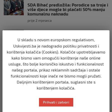
SDA Bihać predložila: Porodice sa troje i
više djece mogle bi plaćati 50% manju
komunalnu naknadu
prije 2 mjeseca
BIHAĆ
RK Zagreb izabrao kompaniju iz Bihaća
U skladu s novom europskom regulativom,
za izradu nove službene web stranice
Uskvijesti.ba je nadogradio politiku privatnosti i
prije 2 mjeseca
korištenja kolačića (Cookies). Kolačiće upotrebljavamo
kako bismo vam omogućili korištenje naše online
usluge, što bolje korisničko iskustvo i funkcionalnost
Izdvojeno
našeg portala, prikaz reklamnih sadržaja i ostale
funkcionalnosti koje inače ne bismo mogli pružati.
Daljnjim korištenjem portala, suglasni ste s
korištenjem kolačića.
Prihvati i zatvori