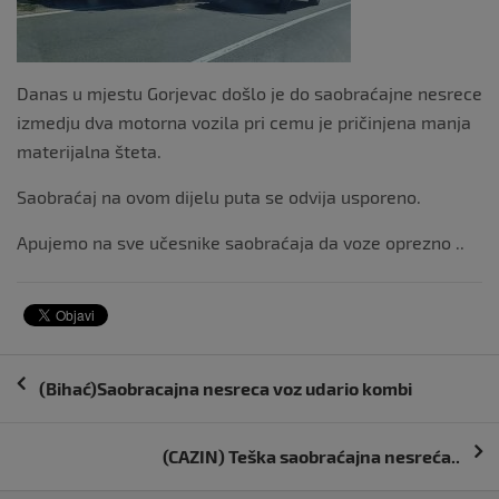
Danas u mjestu Gorjevac došlo je do saobraćajne nesrece
izmedju dva motorna vozila pri cemu je pričinjena manja
materijalna šteta.
Saobraćaj na ovom dijelu puta se odvija usporeno.
Apujemo na sve učesnike saobraćaja da voze oprezno ..
Navigacija
(Bihać)Saobracajna nesreca voz udario kombi
objava
(CAZIN) Teška saobraćajna nesreća..