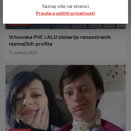
Saznaj više na stranici
Pravila o zaštiti privatnosti
IZDVOJENO
Vrhunska PVC i ALU stolarija renomiranih
njemačkih profila
11. svibnja 2026.