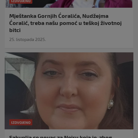
IZDVOJENO
Mještanka Gornjih Ćoralića, Nudžejma
Ćoralić, treba našu pomoć u teškoj životnoj
bitci
25. listopada 2025.
IZDVOJENO
Sakuplja se novac za Neiru koja je, zbog