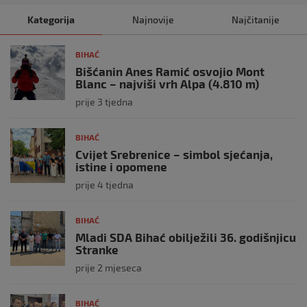
Kategorija
Najnovije
Najčitanije
BIHAĆ
Bišćanin Anes Ramić osvojio Mont
Blanc – najviši vrh Alpa (4.810 m)
prije 3 tjedna
BIHAĆ
Cvijet Srebrenice – simbol sjećanja,
istine i opomene
prije 4 tjedna
BIHAĆ
Mladi SDA Bihać obilježili 36. godišnjicu
Stranke
prije 2 mjeseca
BIHAĆ