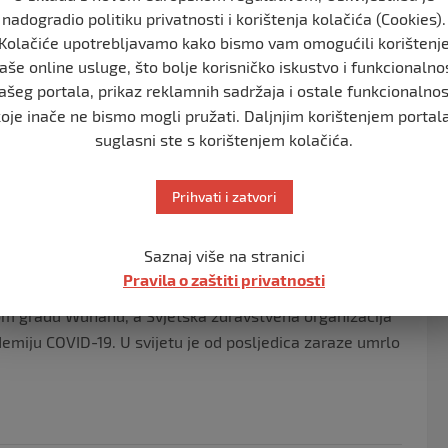
nadogradio politiku privatnosti i korištenja kolačića (Cookies).
a im nedostaju osnovna zdravstvena zaštita i
Kolačiće upotrebljavamo kako bismo vam omogućili korištenj
aše online usluge, što bolje korisničko iskustvo i funkcionalno
a trebala dobiti jednak pristup testovima i liječenju u
ašeg portala, prikaz reklamnih sadržaja i ostale funkcionalnos
koje inače ne bismo mogli pružati. Daljnjim korištenjem portala
suglasni ste s korištenjem kolačića.
ata koji se nalaze u oficijelnim i neoficijelnim
ima. Uzimajući u obzir smrtonosnu opasnost
Prihvati i zatvori
vog odlaganja“, navodi se u saopćenju.
a migranata i izbjeglica i da ih ne deportiraju u jeku
Saznaj više na stranici
Pravila o zaštiti privatnosti
kom gradu Wuhanu, a Svjetska zdravstvena organizacija
demiju COVID-19. U svijetu je od posljedica zaraze umrlo