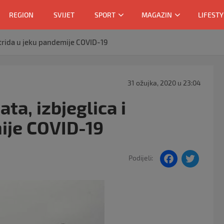
REGION
SVIJET
SPORT
MAGAZIN
LIFESTY
patrida u jeku pandemije COVID-19
31 ožujka, 2020 u 23:04
ta, izbjeglica i
ije COVID-19
F
T
Podijeli:
a
w
c
itt
e
er
b