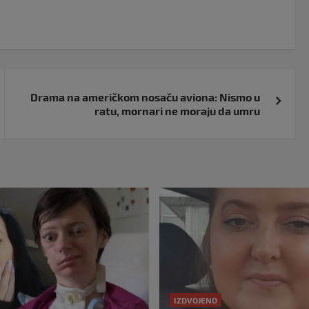
Drama na američkom nosaču aviona: Nismo u
ratu, mornari ne moraju da umru
IZDVOJENO