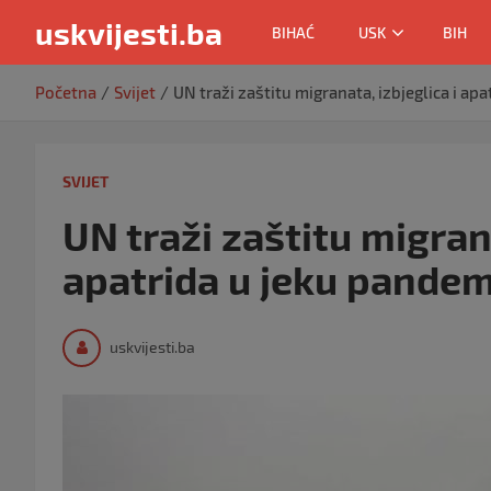
uskvijesti.ba
BIHAĆ
USK
BIH
Skip
Početna
Svijet
UN traži zaštitu migranata, izbjeglica i a
to
content
SVIJET
UN traži zaštitu migrana
apatrida u jeku pandem
uskvijesti.ba