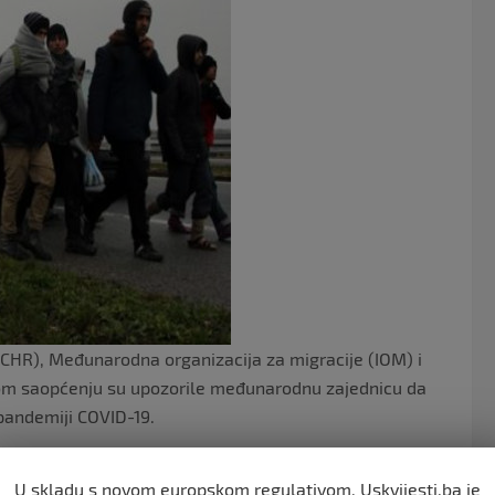
o
o
k
CHR), Međunarodna organizacija za migracije (IOM) i
kom saopćenju su upozorile međunarodnu zajednicu da
u pandemiji COVID-19.
me u zemljama u razvoju koje zbrinjavaju veliku većinu
U skladu s novom europskom regulativom, Uskvijesti.ba je
z Ženeve su upozorile da ta populacija boravi u