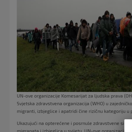
UN-ove organizacije Komesarijat za ljudska prava (OH
Svjetska zdravstvena organizacija (WHO) u zajednič
migranti, izbjeglice i apatridi čine rizičnu kategoriju 
Ukazujući na opterećene i posrnule zdravstvene siste
migranata i izbjeglica u svijetu, UN-ove organizacije i