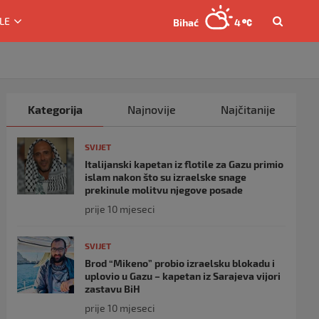
LE
Bihać
4
Kategorija
Najnovije
Najčitanije
SVIJET
Italijanski kapetan iz flotile za Gazu primio
islam nakon što su izraelske snage
prekinule molitvu njegove posade
prije 10 mjeseci
SVIJET
Brod “Mikeno” probio izraelsku blokadu i
uplovio u Gazu – kapetan iz Sarajeva vijori
zastavu BiH
prije 10 mjeseci