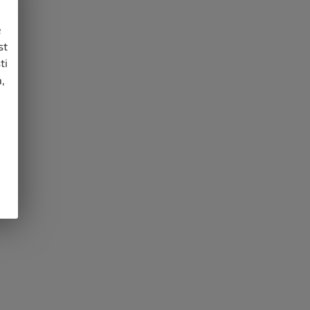
e
st
ti
,