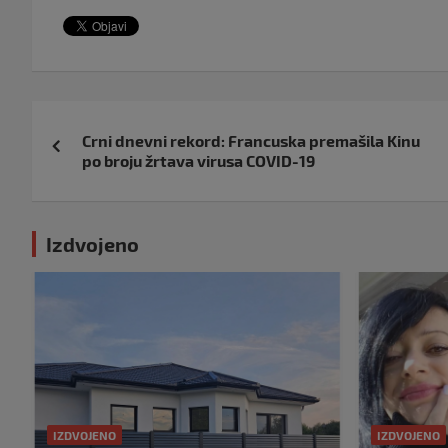
Navigacija
Crni dnevni rekord: Francuska premašila Kinu
objava
po broju žrtava virusa COVID-19
Izdvojeno
IZDVOJENO
IZDVOJENO