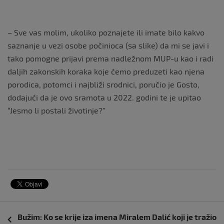
– Sve vas molim, ukoliko poznajete ili imate bilo kakvo
saznanje u vezi osobe počinioca (sa slike) da mi se javi i
tako pomogne prijavi prema nadležnom MUP-u kao i radi
daljih zakonskih koraka koje ćemo preduzeti kao njena
porodica, potomci i najbliži srodnici, poručio je Gosto,
dodajući da je ovo sramota u 2022. godini te je upitao
“Jesmo li postali životinje?”
Navigacija
Bužim: Ko se krije iza imena Miralem Dalić koji je tražio