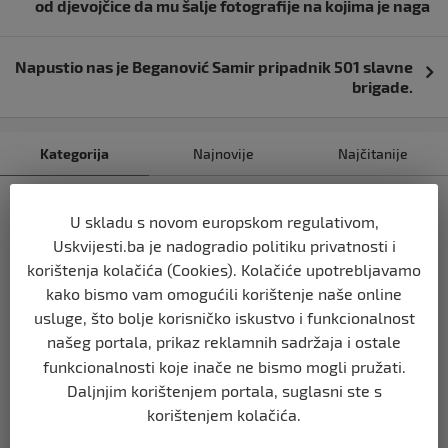
objava
od djevojčice da mu šalje fotografije na kojima je naga
Napustio nas je Beganović Samir pripadnik 501 slavne
brigade.
Kategorija
Najnovije
Najčitanije
BIH
U skladu s novom europskom regulativom,
Ravnopravnost da — politička
Uskvijesti.ba je nadogradio politiku privatnosti i
manipulacija ne
korištenja kolačića (Cookies). Kolačiće upotrebljavamo
prije 2 mjeseca
kako bismo vam omogućili korištenje naše online
usluge, što bolje korisničko iskustvo i funkcionalnost
BIH
našeg portala, prikaz reklamnih sadržaja i ostale
Postoje razne špekulacije oko ukidanja
funkcionalnosti koje inače ne bismo mogli pružati.
OHR-a – šta vi mislite?
Daljnjim korištenjem portala, suglasni ste s
prije 3 mjeseca
korištenjem kolačića.
BIH