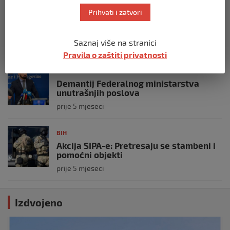
Zašto Bakir Izetbegović trenutno ima
Prihvati i zatvori
najveće šanse za povratak u
Predsjedništvo BiH
Saznaj više na stranici
prije 3 mjeseca
Pravila o zaštiti privatnosti
BIH
Demantij Federalnog ministarstva
unutrašnjih poslova
prije 5 mjeseci
BIH
Akcija SIPA-e: Pretresaju se stambeni i
pomoćni objekti
prije 5 mjeseci
Izdvojeno