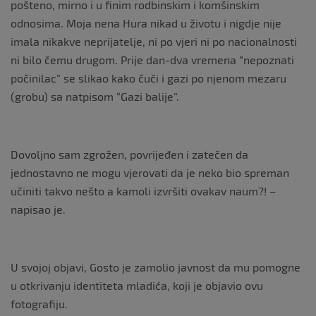
pošteno, mirno i u finim rodbinskim i komšinskim
odnosima. Moja nena Hura nikad u životu i nigdje nije
imala nikakve neprijatelje, ni po vjeri ni po nacionalnosti
ni bilo čemu drugom. Prije dan-dva vremena “nepoznati
počinilac” se slikao kako čuči i gazi po njenom mezaru
(grobu) sa natpisom “Gazi balije”.
Dovoljno sam zgrožen, povrijeđen i zatečen da
jednostavno ne mogu vjerovati da je neko bio spreman
učiniti takvo nešto a kamoli izvršiti ovakav naum?! –
napisao je.
U svojoj objavi, Gosto je zamolio javnost da mu pomogne
u otkrivanju identiteta mladića, koji je objavio ovu
fotografiju.