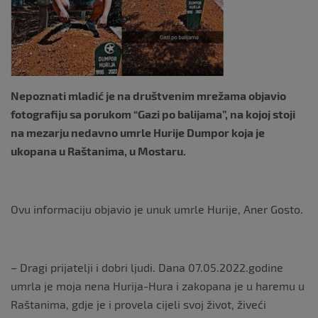
o
k
Nepoznati mladić je na društvenim mrežama objavio
fotografiju sa porukom “Gazi po balijama”, na kojoj stoji
na mezarju nedavno umrle Hurije Dumpor koja je
ukopana u Raštanima, u Mostaru.
Ovu informaciju objavio je unuk umrle Hurije, Aner Gosto.
– Dragi prijatelji i dobri ljudi. Dana 07.05.2022.godine
umrla je moja nena Hurija-Hura i zakopana je u haremu u
Raštanima, gdje je i provela cijeli svoj život, živeći