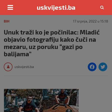
uskvijesti.ba
Skip
to
BIH
17 srpnja, 2022 u 15:18
content
Unuk traži ko je počinilac: Mladić
objavio fotografiju kako čuči na
mezaru, uz poruku “gazi po
balijama”
F
T
uskvijesti.ba
a
c
i
e
e
b
o