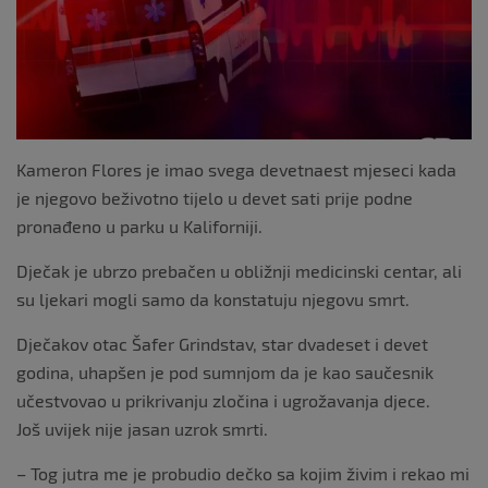
o
k
Kameron Flores je imao svega devetnaest mjeseci kada
je njegovo beživotno tijelo u devet sati prije podne
pronađeno u parku u Kaliforniji.
Dječak je ubrzo prebačen u obližnji medicinski centar, ali
su ljekari mogli samo da konstatuju njegovu smrt.
Dječakov otac Šafer Grindstav, star dvadeset i devet
godina, uhapšen je pod sumnjom da je kao saučesnik
učestvovao u prikrivanju zločina i ugrožavanja djece.
Još uvijek nije jasan uzrok smrti.
– Tog jutra me je probudio dečko sa kojim živim i rekao mi