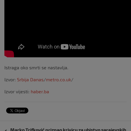
Istraga oko smrti se nastavlja.
Izvor:
Srbija Danas
/
metro.co.uk
/
Izvor vijesti:
haber.ba
Navigacija
Marko Trifković priznao krivicu za ubistvo sarajevskih