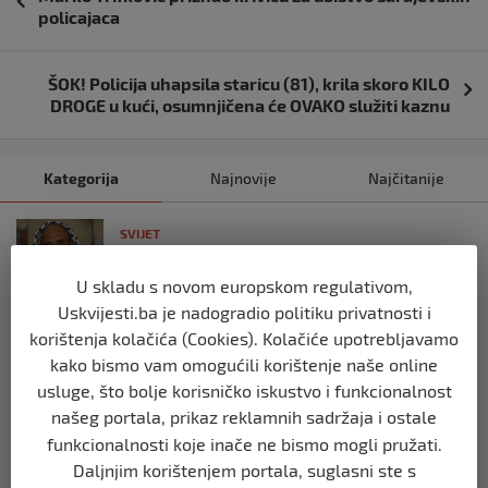
objava
policajaca
ŠOK! Policija uhapsila staricu (81), krila skoro KILO
DROGE u kući, osumnjičena će OVAKO služiti kaznu
Kategorija
Najnovije
Najčitanije
SVIJET
Italijanski kapetan iz flotile za Gazu
primio islam nakon što su izraelske
U skladu s novom europskom regulativom,
snage prekinule molitvu njegove
Uskvijesti.ba je nadogradio politiku privatnosti i
posade
korištenja kolačića (Cookies). Kolačiće upotrebljavamo
prije 10 mjeseci
kako bismo vam omogućili korištenje naše online
usluge, što bolje korisničko iskustvo i funkcionalnost
SVIJET
našeg portala, prikaz reklamnih sadržaja i ostale
Brod “Mikeno” probio izraelsku blokadu
funkcionalnosti koje inače ne bismo mogli pružati.
i uplovio u Gazu – kapetan iz Sarajeva
vijori zastavu BiH
Daljnjim korištenjem portala, suglasni ste s