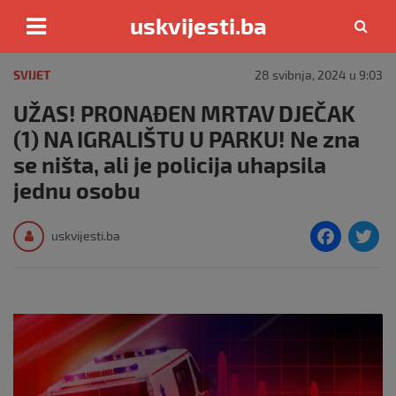
uskvijesti.ba
Skip
to
SVIJET
28 svibnja, 2024 u 9:03
content
UŽAS! PRONAĐEN MRTAV DJEČAK
(1) NA IGRALIŠTU U PARKU! Ne zna
se ništa, ali je policija uhapsila
jednu osobu
F
T
uskvijesti.ba
a
c
i
e
e
b
o