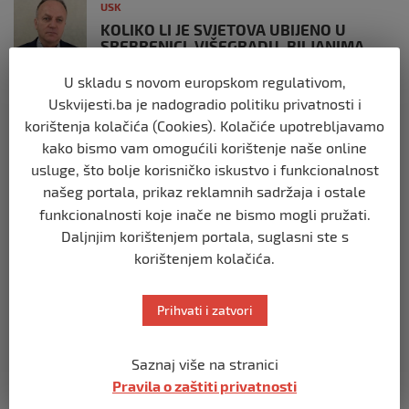
USK
KOLIKO LI JE SVJETOVA UBIJENO U
SREBRENICI, VIŠEGRADU, BILJANIMA,
PRIJEDORU, KOZARCU?
U skladu s novom europskom regulativom,
prije 4 tjedna
Uskvijesti.ba je nadogradio politiku privatnosti i
korištenja kolačića (Cookies). Kolačiće upotrebljavamo
USK
kako bismo vam omogućili korištenje naše online
ČLANOVI GO SDA BIHAĆ PRISUSTVOVALI
usluge, što bolje korisničko iskustvo i funkcionalnost
OBILJEŽAVANJU 34. GODIŠNJICE ZLOČINA
U BILJANIMA
našeg portala, prikaz reklamnih sadržaja i ostale
funkcionalnosti koje inače ne bismo mogli pružati.
prije 1 mjesec
Daljnjim korištenjem portala, suglasni ste s
korištenjem kolačića.
USK
PLATE U JAVNOM SEKTORU, REGISTAR I
GRANICA IZMEĐU TRANSPARENTNOSTI I
Prihvati i zatvori
JAVNOG LINČA
prije 2 mjeseca
Saznaj više na stranici
Pravila o zaštiti privatnosti
USK