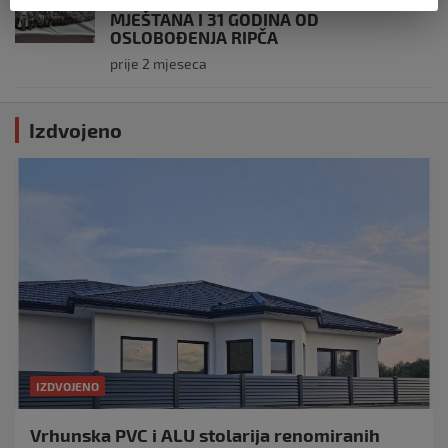
OBILJEŽENE 34 GODINE OD PROGONA
MJEŠTANA I 31 GODINA OD
OSLOBOĐENJA RIPČA
prije 2 mjeseca
Izdvojeno
IZDVOJENO
Vrhunska PVC i ALU stolarija renomiranih