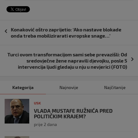
Navigacija
Konaković oštro zaprijetio: ‘Ako nastave blokade
objava
onda treba mobilizirarati evropske snage…’
Turci ovom transformacijom sami sebe prevazišli: Od
sredovječne žene napravili djevojku, posle 5
intervencija ljudi gledaju u nju u nevjerici (FOTO)
Kategorija
Najnovije
Najčitanije
USK
VLADA MUSTAFE RUŽNIĆA PRED
POLITIČKIM KRAJEM?
prije 2 dana