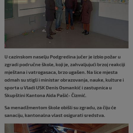
U cazinskom naselju Podgredina jučer je izbio požar u
zgradi područne škole, koji je, zahvaljujući brzoj reakciji
mještana i vatrogasaca, brzo ugašen. Na lice mjesta
odmah su stigli i ministar obrazovanja, nauke, kulture i
sporta u Vladi USK Denis Osmankić i zastupnica u
Skupštini Kantona Aida Pašić- Čizmić.
Sa menadžmentom škole obišli su zgradu, za čiju će
sanaciju, kantonalna vlast osigurati sredstva.