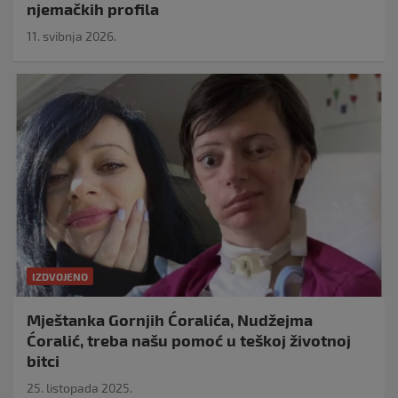
njemačkih profila
11. svibnja 2026.
IZDVOJENO
Mještanka Gornjih Ćoralića, Nudžejma
Ćoralić, treba našu pomoć u teškoj životnoj
bitci
25. listopada 2025.