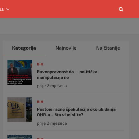
LE
Kategorija
Najnovije
Najčitanije
BIH
Ravnopravnost da — politička
manipulacija ne
prije 2 mjeseca
BIH
Postoje razne špekulacije oko ukidanja
OHR-a – šta vi mislite?
prije 2 mjeseca