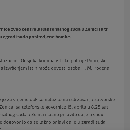
o
o
k
ornice zvao centralu Kantonalnog suda u Zenici i u tri
 u zgradi suda postavljene bombe.
lužbenici Odsjeka kriminalističke policije Policijske
u s izvršenjem istih može dovesti osoba H. M., rođena
je za vrijeme dok se nalazilo na izdržavanju zatvorske
ica, sa telefonske govornice 15. aprila u 8.25 sati,
onalnog suda u Zenici i lažno prijavilo da je u sudu
 dogovorilo da se lažno prijavi da je u zgradi suda
.