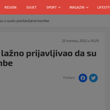
REGION
SVIJET
SPORT
MAGAZIN
LIFESTY
a su u sudu postavljene bombe
25 travnja, 2022 u 16:29
lažno prijavljivao da su
mbe
F
T
Podijeli:
a
w
c
itt
e
er
b