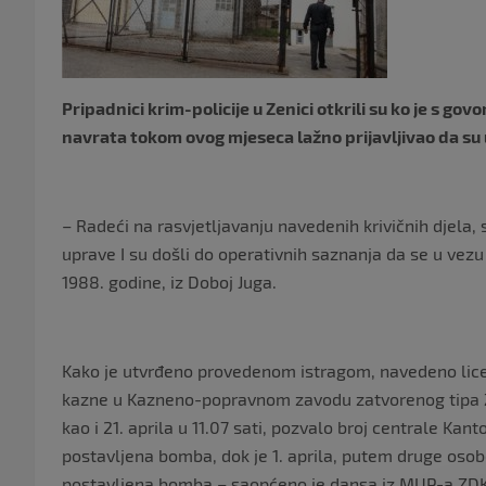
Pripadnici krim-policije u Zenici otkrili su ko je s gov
navrata tokom ovog mjeseca lažno prijavljivao da su
– Radeći na rasvjetljavanju navedenih krivičnih djela, s
uprave I su došli do operativnih saznanja da se u vez
1988. godine, iz Doboj Juga.
Kako je utvrđeno provedenom istragom, navedeno lice 
kazne u Kazneno-popravnom zavodu zatvorenog tipa Zen
kao i 21. aprila u 11.07 sati, pozvalo broj centrale Kant
postavljena bomba, dok je 1. aprila, putem druge osobe
postavljena bomba – saopćeno je dansa iz MUP-a ZDK