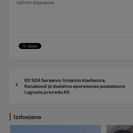
lažnim dojavama.
Navigacija
KO SDA Sarajevo: Umjesto kladionica,
objava
Konaković je dodatno oporezovao poslodavce
i ugrozio privredu KS
Izdvojeno