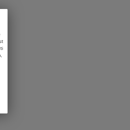
e
st
ti
,