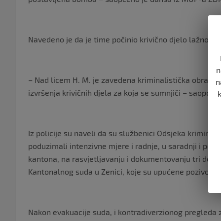
Navedeno je da je time počinio krivično djelo lažno prij
n
– Nad licem H. M. je zavedena kriminalistička obrada, 
n
izvršenja krivičnih djela za koja se sumnjiči – saopćeo
Iz policije su naveli da su službenici Odsjeka kriminalis
poduzimali intenzivne mjere i radnje, u saradnji i p
kantona, na rasvjetljavanju i dokumentovanju tri dojav
Kantonalnog suda u Zenici, koje su upućene pozivom n
Nakon evakuacije suda, i kontradiverzionog pregleda zg