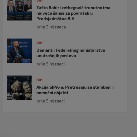
BIH
Zašto Bakir Izetbegović trenutno ima
najveće šanse za povratak u
Predsjedništvo BiH
prije 3 mjeseca
BIH
Demantij Federalnog ministarstva
unutrašnjih poslova
prije 5 mjeseci
BIH
Akcija SIPA-e: Pretresaju se stambeni i
pomoćni objekti
prije 5 mjeseci