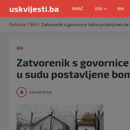
uskvijesti.ba
BIHAĆ
USK
BIH
Skip
Početna
BiH
Zatvorenik s govornice lažno prijavljivao d
to
content
BIH
Zatvorenik s govornice 
u sudu postavljene bo
uskvijesti.ba