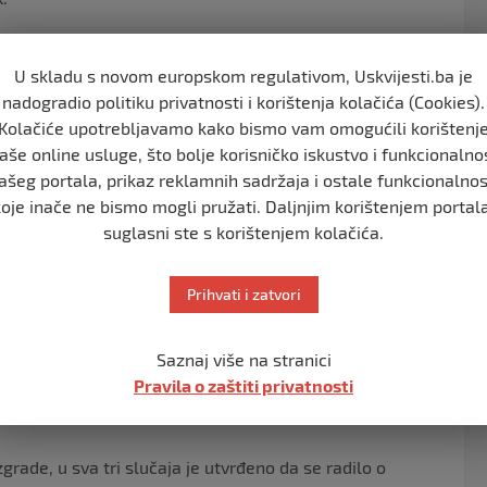
U skladu s novom europskom regulativom, Uskvijesti.ba je
avljivanje, kao i da je uhapšen.
nadogradio politiku privatnosti i korištenja kolačića (Cookies).
Kolačiće upotrebljavamo kako bismo vam omogućili korištenj
aše online usluge, što bolje korisničko iskustvo i funkcionalno
te je isto ispitano u svojstvu osumnjičenog na okolnosti
ašeg portala, prikaz reklamnih sadržaja i ostale funkcionalnos
 je iz MUP-a ZDK.
koje inače ne bismo mogli pružati. Daljnjim korištenjem portala
suglasni ste s korištenjem kolačića.
tičke policije Policijske uprave I u Zenici proteklih dana
Prihvati i zatvori
od nadzorom Kantonalnog tužilaštva Zeničko-dobojskog
e o postavljenoj eksplozivnoj napravi u zgradi
Saznaj više na stranici
a telefonsku centralu suda.
Pravila o zaštiti privatnosti
rade, u sva tri slučaja je utvrđeno da se radilo o