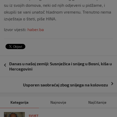
su iz svojih domova, neki od njih odjeveni u pidžame, i
okupili se vani unatoč hladnom vremenu. Trenutno nema
izvještaja o šteti, piše HINA.
Izvor vijesti:
haber.ba
Navigacija
Danas u našoj zemlji: Susnježica i snijeg u Bosni, kiša u
objava
Hercegovini
Usporen saobraćaj zbog snijega na kolovozu
Kategorija
Najnovije
Najčitanije
SVIJET