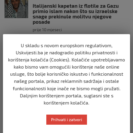
Italijanski kapetan iz flotile za Gazu
primio islam nakon što su izraelske
snage prekinule molitvu njegove
posade
prije 10 mjeseci
U skladu s novom europskom regulativom,
SVIJET
Brod “Mikeno” probio izraelsku blokadu
Uskvijesti.ba je nadogradio politiku privatnosti i
i uplovio u Gazu – kapetan iz Sarajeva
korištenja kolačića (Cookies). Kolačiće upotrebljavamo
vijori zastavu BiH
kako bismo vam omogućili korištenje naše online
prije 10 mjeseci
usluge, što bolje korisničko iskustvo i funkcionalnost
našeg portala, prikaz reklamnih sadržaja i ostale
SVIJET
funkcionalnosti koje inače ne bismo mogli pružati.
Opsadno stanje u Münchenu, odjeknulo
Daljnjim korištenjem portala, suglasni ste s
nekoliko eksplozija: Ima žrtava,
korištenjem kolačića.
policijske snage na terenu
prije 10 mjeseci
Prihvati i zatvori
SVIJET