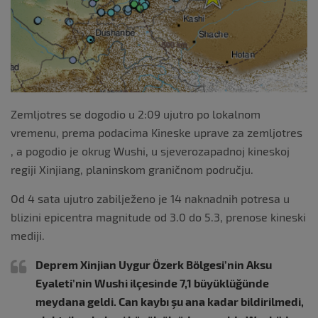
Zemljotres se dogodio u 2:09 ujutro po lokalnom
vremenu, prema podacima Kineske uprave za zemljotres
, a pogodio je okrug Wushi, u sjeverozapadnoj kineskoj
regiji Xinjiang, planinskom graničnom području.
Od 4 sata ujutro zabilježeno je 14 naknadnih potresa u
blizini epicentra magnitude od 3.0 do 5.3, prenose kineski
mediji.
Deprem Xinjian Uygur Özerk Bölgesi’nin Aksu
Eyaleti’nin Wushi ilçesinde 7,1 büyüklüğünde
meydana geldi. Can kaybı şu ana kadar bildirilmedi,