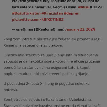
elektrik şebekesi büyük ölçüde onarıldı, Wushi’de
bazı evlerde hasar var. Geçmiş Olsun.
#Aksu
Kızıl-Su
#DoğuTürkistan
#Kırgızistan
#deprem
pic.twitter.com/kBfXG71N8Z
— oneQman (@RealoneQman)
January 22, 2024
Zbog zemljotres je obustavljen željeznički promet u regiji
Xinjiang, a oštećeno je 27 vlakova.
Kinesko ministarstvo za upravljanje hitnim situacijama
saopćilo je da nekoliko odjela koordinira akcije pružanja
pomoći te su stanovnicima osigurani šatori, kaputi,
popluni, madraci, sklopivi krevet i peći za grijanje.
U posljednja 24 sata Xinjiang je pogodilo nekoliko
potresa.
Zemljotres se osjetio i u Kazahstanu i Uzbekistanu.
Stanovnici najvećeg kazahstanskog grada Almatija izašli