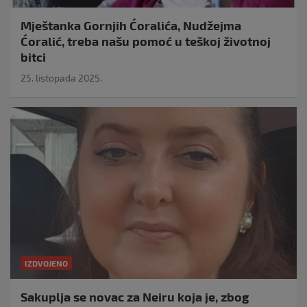
Mještanka Gornjih Ćoralića, Nudžejma
Ćoralić, treba našu pomoć u teškoj životnoj
bitci
25. listopada 2025.
IZDVOJENO
Sakuplja se novac za Neiru koja je, zbog