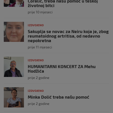
Ćoralić, treba našu pomoć u teškoj
životnoj bitci
prije 10 mjeseci
IZDVOJENO
Sakuplja se novac za Neiru koja je, zbog
reumatoidnog artritisa, od nedavno
nepokretna
prije 11 mjeseci
IZDVOJENO
HUMANITARNI KONCERT ZA Mehu
Hodžića
prije 2 godine
IZDVOJENO
Minka Dolić treba našu pomoć
prije 2 godine