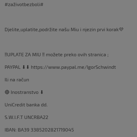
#zaživotbezboli#
Djelite,uplatite,podržite našu Miu i njezin prvi korak💜
‼UPLATE ZA MIU ‼ možete preko ovih stranica ;
PAYPAL ⬇⬇ https://www.paypal.me/IgorSchwindt
Ili na račun
🔴 Inostranstvo ⬇
UniCredit banka dd.
S.W.I.F.T UNCRBA22
IBAN: BA39 3385202821719045