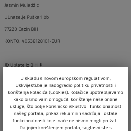
Jasmin Mujadžic
Ul.naselje Puškari bb
77220 Cazin BiH
KONTO; 40538128101-EUR
🔴 Uplate iz BiH ⬇
UniCredit Bank
U skladu s novom europskom regulativom,
Uskvijesti.ba je nadogradio politiku privatnosti i
3385202119776993
korištenja kolačića (Cookies). Kolačiće upotrebljavamo
kako bismo vam omogućili korištenje naše online
usluge, što bolje korisničko iskustvo i funkcionalnost
#zamiu #zaboljesutra #nisusamorijeci
našeg portala, prikaz reklamnih sadržaja i ostale
funkcionalnosti koje inače ne bismo mogli pružati.
Daljnjim korištenjem portala, suglasni ste s