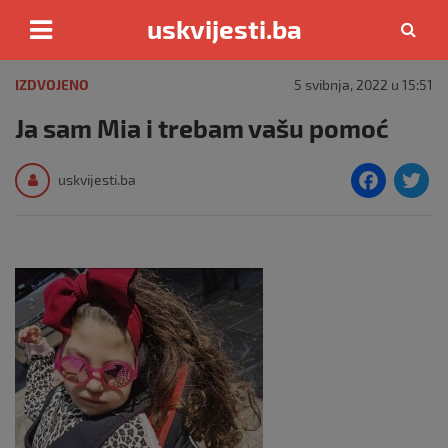
uskvijesti.ba
Skip
to
IZDVOJENO
5 svibnja, 2022 u 15:51
content
Ja sam Mia i trebam vašu pomoć
F
T
uskvijesti.ba
a
c
i
e
e
b
o
o
k