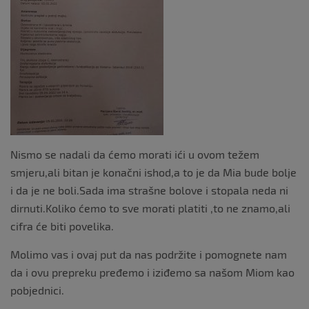
Nismo se nadali da ćemo morati ići u ovom težem
smjeru,ali bitan je konačni ishod,a to je da Mia bude bolje
i da je ne boli.Sada ima strašne bolove i stopala neda ni
dirnuti.Koliko ćemo to sve morati platiti ,to ne znamo,ali
cifra će biti povelika.
Molimo vas i ovaj put da nas podržite i pomognete nam
da i ovu prepreku pređemo i iziđemo sa našom Miom kao
pobjednici.