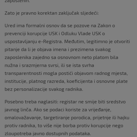
zaposlenih.
Zato je pravno korektan zaključak sljedeći:
Ured ima formalni osnov da se pozove na Zakon o
prevenciji korupcije USK i Odluku Vlade USK o
uspostavljanju e-Registra. Međutim, legitimno je otvoriti
pitanje da li je objava imena i prezimena svakog
zaposlenika zajedno sa osnovnom neto platom bila
nužna i srazmjerna svrsi, ili se ista svrha
transparentnosti mogla postići objavom radnog mjesta,
institucije, platnog razreda, koeficijenta i osnovne plate
bez personalizacije svakog radnika.
Posebno treba naglasiti: registar ne smije biti sredstvo
javnog linča. Ako se podaci koriste za vrijeđanje,
omalovažavanje, targetiranje porodica, prijetnje ili hajku
protiv radnika, to više nije borba protiv korupcije nego
zloupotreba javno dostupnih podataka.