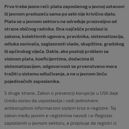
Prvo treba jasno reći: plata zaposlenog u javnoj ustanovi
ili javnom preduzeću sama po sebi nije krivično djelo.
Plata se u javnom sektoru ne određuje proizvoljno od
strane običnog radnika. Ona najčešće proizlazi iz
zakona, kolektivnih ugovora, pravilnika, sistematizacija,
odluka osnivača, saglasnosti vlade, skupštine, gradskog
ili općinskog vijeća. Dakle, ako postoji problem sa
visinom plata, koeficijentima, dodacima ili
sistematizacijom, odgovornost se prvenstveno mora
tražiti u sistemu odlučivanja, a ne u javnom linču
pojedinačnih zaposlenika.
S druge strane, Zakon o prevenciji korupcije u USK daje
Uredu osnov da uspostavlja i vodi jedinstveni
antikoruptivni informacioni sistem kroz e-registre. Taj
zakon među javnim e-registrima navodi i e-Registar
zaposlenih u javnom sektoru, a propisuje da registri iz