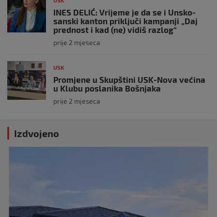
USK
INES DELIĆ: Vrijeme je da se i Unsko-
sanski kanton priključi kampanji „Daj
prednost i kad (ne) vidiš razlog“
prije 2 mjeseca
USK
Promjene u Skupštini USK-Nova većina
u Klubu poslanika Bošnjaka
prije 2 mjeseca
Izdvojeno