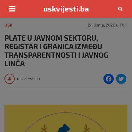
uskvijesti.ba
Skip
to
USK
24 lipnja, 2026 u 17:11
content
PLATE U JAVNOM SEKTORU,
REGISTAR I GRANICA IZMEĐU
TRANSPARENTNOSTI I JAVNOG
LINČA
F
T
uskvijesti.ba
a
c
i
e
e
b
o