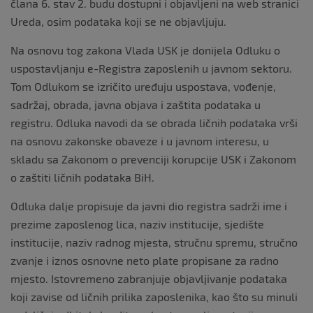
člana 6. stav 2. budu dostupni i objavljeni na web stranici
Ureda, osim podataka koji se ne objavljuju.
Na osnovu tog zakona Vlada USK je donijela Odluku o
uspostavljanju e-Registra zaposlenih u javnom sektoru.
Tom Odlukom se izričito uređuju uspostava, vođenje,
sadržaj, obrada, javna objava i zaštita podataka u
registru. Odluka navodi da se obrada ličnih podataka vrši
na osnovu zakonske obaveze i u javnom interesu, u
skladu sa Zakonom o prevenciji korupcije USK i Zakonom
o zaštiti ličnih podataka BiH.
Odluka dalje propisuje da javni dio registra sadrži ime i
prezime zaposlenog lica, naziv institucije, sjedište
institucije, naziv radnog mjesta, stručnu spremu, stručno
zvanje i iznos osnovne neto plate propisane za radno
mjesto. Istovremeno zabranjuje objavljivanje podataka
koji zavise od ličnih prilika zaposlenika, kao što su minuli