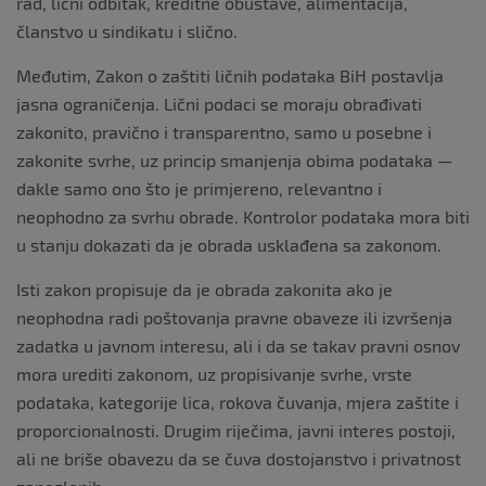
rad, lični odbitak, kreditne obustave, alimentacija,
članstvo u sindikatu i slično.
Međutim, Zakon o zaštiti ličnih podataka BiH postavlja
jasna ograničenja. Lični podaci se moraju obrađivati
zakonito, pravično i transparentno, samo u posebne i
zakonite svrhe, uz princip smanjenja obima podataka —
dakle samo ono što je primjereno, relevantno i
neophodno za svrhu obrade. Kontrolor podataka mora biti
u stanju dokazati da je obrada usklađena sa zakonom.
Isti zakon propisuje da je obrada zakonita ako je
neophodna radi poštovanja pravne obaveze ili izvršenja
zadatka u javnom interesu, ali i da se takav pravni osnov
mora urediti zakonom, uz propisivanje svrhe, vrste
podataka, kategorije lica, rokova čuvanja, mjera zaštite i
proporcionalnosti. Drugim riječima, javni interes postoji,
ali ne briše obavezu da se čuva dostojanstvo i privatnost