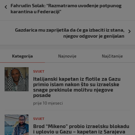
Navigacija
Fahrudin Solak: “Razmatramo uvođenje potpunog
objava
karantina u Federaciji”
Gazdarica mu zaprijetila da će ga izbaciti iz stana,
njegov odgovor je genijalan
Kategorija
Najnovije
Najčitanije
SVIJET
Italijanski kapetan iz flotile za Gazu
primio islam nakon što su izraelske
snage prekinule molitvu njegove
posade
prije 10 mjeseci
SVIJET
Brod “Mikeno” probio izraelsku blokadu
i uplovio u Gazu – kapetan iz Sarajeva