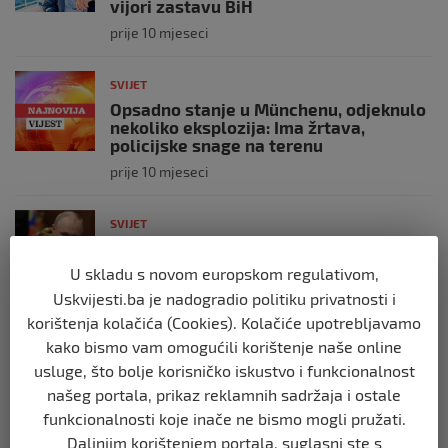
vijori zastavu BiH
prije 10 mjeseci
SVIJET
Opsadno stanje u Münchenu, odjeknulo
nekoliko eksplozija: Ima žrtava,
policijske snage na terenu
prije 10 mjeseci
SVIJET
Putin: Spremni smo vojno uzvratiti
Zapadu
U skladu s novom europskom regulativom,
prije 11 mjeseci
Uskvijesti.ba je nadogradio politiku privatnosti i
korištenja kolačića (Cookies). Kolačiće upotrebljavamo
kako bismo vam omogućili korištenje naše online
SVIJET
Papa Lav XIV izjavio da je situacija vrlo
usluge, što bolje korisničko iskustvo i funkcionalnost
ozbiljna nakon izraelskog napada na
našeg portala, prikaz reklamnih sadržaja i ostale
Dohu
funkcionalnosti koje inače ne bismo mogli pružati.
prije 11 mjeseci
Daljnjim korištenjem portala, suglasni ste s