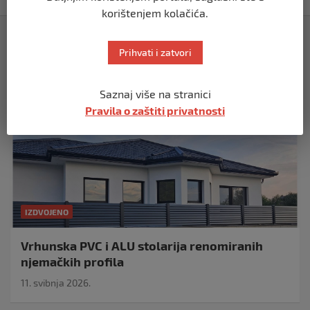
korištenjem kolačića.
Izdvojeno
Prihvati i zatvori
Saznaj više na stranici
Pravila o zaštiti privatnosti
IZDVOJENO
Vrhunska PVC i ALU stolarija renomiranih
njemačkih profila
11. svibnja 2026.