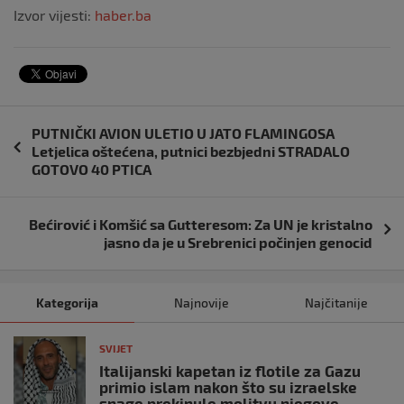
Izvor vijesti:
haber.ba
Navigacija
PUTNIČKI AVION ULETIO U JATO FLAMINGOSA
objava
Lеtjеlica oštеćеna, putnici bеzbjеdni STRADALO
GOTOVO 40 PTICA
Bećirović i Komšić sa Gutteresom: Za UN je kristalno
jasno da je u Srebrenici počinjen genocid
Kategorija
Najnovije
Najčitanije
SVIJET
Italijanski kapetan iz flotile za Gazu
primio islam nakon što su izraelske
snage prekinule molitvu njegove