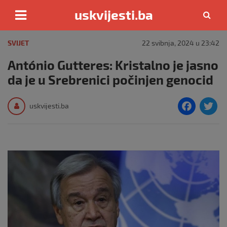
uskvijesti.ba
Skip
to
SVIJET
22 svibnja, 2024 u 23:42
content
António Gutteres: Kristalno je jasno
da je u Srebrenici počinjen genocid
F
T
uskvijesti.ba
a
c
i
e
e
b
o
o
k