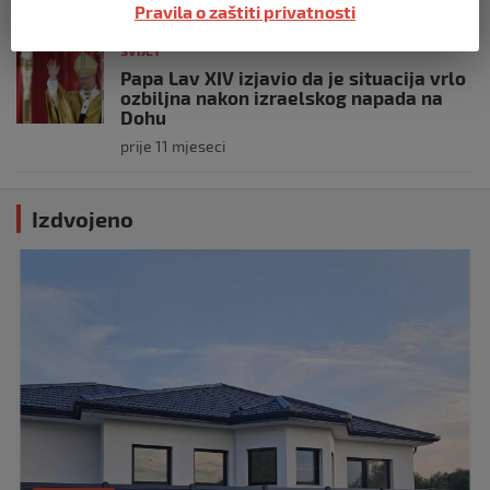
Pravila o zaštiti privatnosti
SVIJET
Papa Lav XIV izjavio da je situacija vrlo
ozbiljna nakon izraelskog napada na
Dohu
prije 11 mjeseci
Izdvojeno