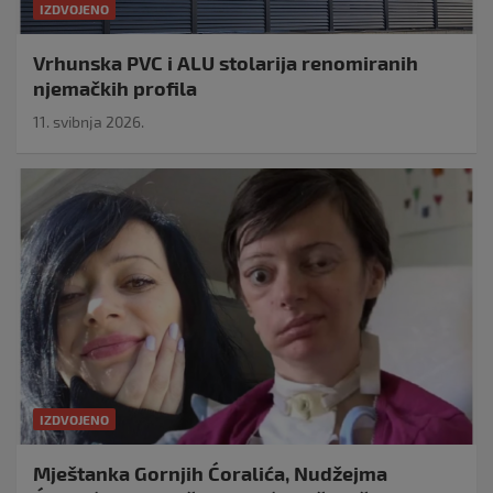
IZDVOJENO
Vrhunska PVC i ALU stolarija renomiranih
njemačkih profila
11. svibnja 2026.
IZDVOJENO
Mještanka Gornjih Ćoralića, Nudžejma