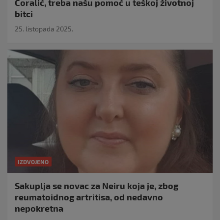
Ćoralić, treba našu pomoć u teškoj životnoj
bitci
25. listopada 2025.
IZDVOJENO
Sakuplja se novac za Neiru koja je, zbog
reumatoidnog artritisa, od nedavno
nepokretna