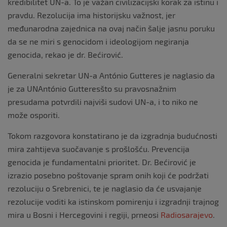
kredibilitet UN-a. To je važan civilizacijski korak za istinu i
pravdu. Rezolucija ima historijsku važnost, jer
međunarodna zajednica na ovaj način šalje jasnu poruku
da se ne miri s genocidom i ideologijom negiranja
genocida, rekao je dr. Bećirović.
Generalni sekretar UN-a António Gutteres je naglasio da
je za UNAntónio Gutteresšto su pravosnažnim
presudama potvrdili najviši sudovi UN-a, i to niko ne
može osporiti.
Tokom razgovora konstatirano je da izgradnja budućnosti
mira zahtijeva suočavanje s prošlošću. Prevencija
genocida je fundamentalni prioritet. Dr. Bećirović je
izrazio posebno poštovanje spram onih koji će podržati
rezoluciju o Srebrenici, te je naglasio da će usvajanje
rezolucije voditi ka istinskom pomirenju i izgradnji trajnog
mira u Bosni i Hercegovini i regiji, prneosi
Radiosarajevo
.