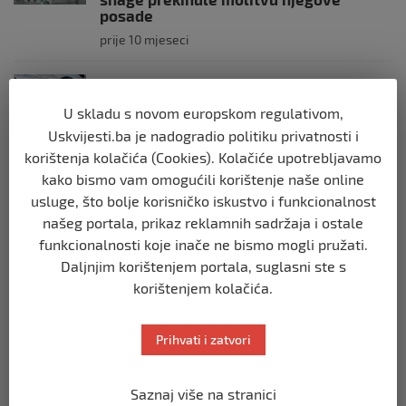
posade
prije 10 mjeseci
SVIJET
Brod “Mikeno” probio izraelsku blokadu
U skladu s novom europskom regulativom,
i uplovio u Gazu – kapetan iz Sarajeva
Uskvijesti.ba je nadogradio politiku privatnosti i
vijori zastavu BiH
korištenja kolačića (Cookies). Kolačiće upotrebljavamo
prije 10 mjeseci
kako bismo vam omogućili korištenje naše online
usluge, što bolje korisničko iskustvo i funkcionalnost
SVIJET
našeg portala, prikaz reklamnih sadržaja i ostale
Opsadno stanje u Münchenu, odjeknulo
funkcionalnosti koje inače ne bismo mogli pružati.
nekoliko eksplozija: Ima žrtava,
Daljnjim korištenjem portala, suglasni ste s
policijske snage na terenu
korištenjem kolačića.
prije 10 mjeseci
Prihvati i zatvori
SVIJET
Putin: Spremni smo vojno uzvratiti
Zapadu
Saznaj više na stranici
prije 11 mjeseci