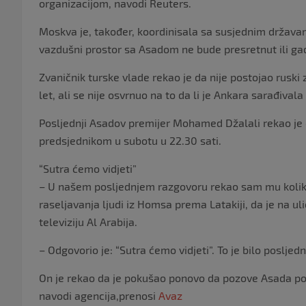
organizacijom, navodi Reuters.
Moskva je, također, koordinisala sa susjednim državama
vazdušni prostor sa Asadom ne bude presretnut ili gađa
Zvaničnik turske vlade rekao je da nije postojao ruski 
let, ali se nije osvrnuo na to da li je Ankara sarađiva
Posljednji Asadov premijer Mohamed Džalali rekao je
predsjednikom u subotu u 22.30 sati.
“Sutra ćemo vidjeti”
– U našem posljednjem razgovoru rekao sam mu koliko 
raseljavanja ljudi iz Homsa prema Latakiji, da je na u
televiziju Al Arabija.
– Odgovorio je: “Sutra ćemo vidjeti”. To je bilo posljed
On je rekao da je pokušao ponovo da pozove Asada pošto
navodi agencija,prenosi
Avaz