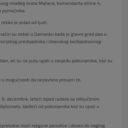
i svog mlađeg brata Mahera, komandanta elitne 4.
h pomoćnika.
rekao je jedan od ljudi.
 način su ostali u Damasku kada je glavni grad pao u
sirijskog predsjednika i libanskog bezbjednosnog
an, ali su na putu upali u zasjedu pobunjenika, koji su
o u mogućnosti da nezavisno provjeri to.
8. decembra, leteći ispod radara sa isključenim
iplomata, bježeći od pobunjenika koji su upali u
neprekidne moći njegove porodice i doveo do naglog