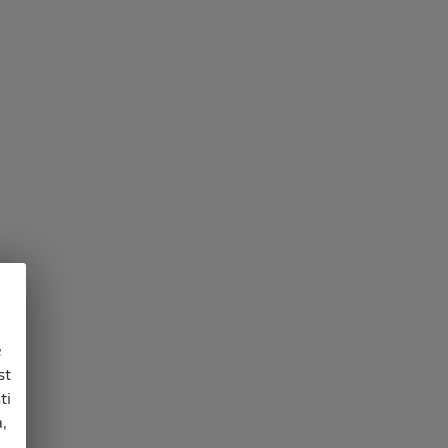
e
st
ti
,