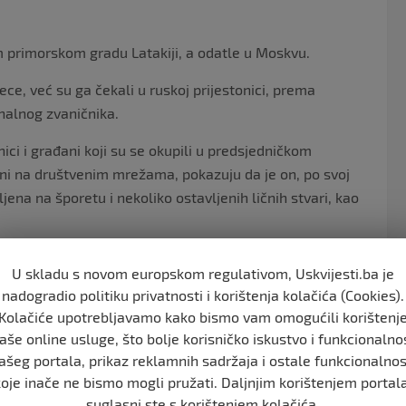
 primorskom gradu Latakiji, a odatle u Moskvu.
e, već su ga čekali u ruskoj prijestonici, prema
onalnog zvaničnika.
ci i građani koji su se okupili u predsjedničkom
eni na društvenim mrežama, pokazuju da je on, po svoj
ljena na šporetu i nekoliko ostavljenih ličnih stvari, kao
cija 2015. pomogla da se preokrene tok građanskog rata
U skladu s novom europskom regulativom, Uskvijesti.ba je
a Irana, sirijskom lideru jasno je stavljeno do znanja u
nadogradio politiku privatnosti i korištenja kolačića (Cookies).
ažio pomoć sa raznih strana u očajničkoj želju da zadrži
Kolačiće upotrebljavamo kako bismo vam omogućili korištenj
 koje je Reuters intervjuisao.
aše online usluge, što bolje korisničko iskustvo i funkcionalno
ašeg portala, prikaz reklamnih sadržaja i ostale funkcionalnos
su sirijske pobunjeničke snage napale sjevernu
koje inače ne bismo mogli pružati. Daljnjim korištenjem portala
lbe za vojnu intervenciju naišle na odbijanje u Kremlju,
suglasni ste s korištenjem kolačića.