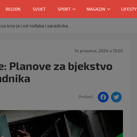
REGION
SVIJET
SPORT
MAGAZIN
LIFESTY
o krio je i od rođaka i saradnika
14 prosinca, 2024 u 10:03
: Planove za bjekstvo
radnika
F
T
Podijeli:
a
w
c
itt
e
er
b