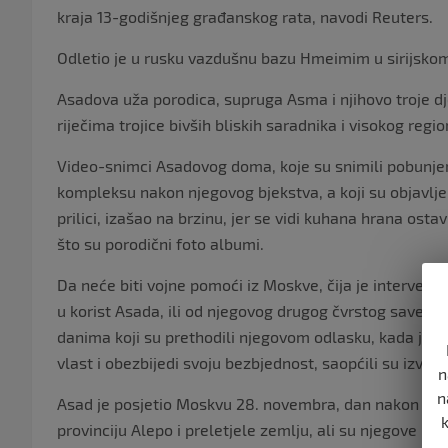
kraja 13-godišnjeg građanskog rata, navodi Reuters.
Odletio je u rusku vazdušnu bazu Hmeimim u sirijskom
Asadova uža porodica, supruga Asma i njihovo troje djec
riječima trojice bivših bliskih saradnika i visokog regi
Video-snimci Asadovog doma, koje su snimili pobunjeni
kompleksu nakon njegovog bjekstva, a koji su objavlj
prilici, izašao na brzinu, jer se vidi kuhana hrana ostav
što su porodični foto albumi.
Da neće biti vojne pomoći iz Moskve, čija je interven
u korist Asada, ili od njegovog drugog čvrstog saveznik
danima koji su prethodili njegovom odlasku, kada je tr
vlast i obezbijedi svoju bezbjednost, saopćili su izvori
n
n
Asad je posjetio Moskvu 28. novembra, dan nakon što 
provinciju Alepo i preletjele zemlju, ali su njegove mo