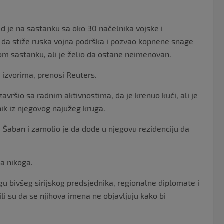
ad je na sastanku sa oko 30 načelnika vojske i
 da stiže ruska vojna podrška i pozvao kopnene snage
tom sastanku, ali je želio da ostane neimenovan.
m izvorima, prenosi Reuters.
vršio sa radnim aktivnostima, da je krenuo kući, ali je
ik iz njegovog najužeg kruga.
 Šaban i zamolio je da dođe u njegovu rezidenciju da
ma nikoga.
gu bivšeg sirijskog predsjednika, regionalne diplomate i
žili su da se njihova imena ne objavljuju kako bi