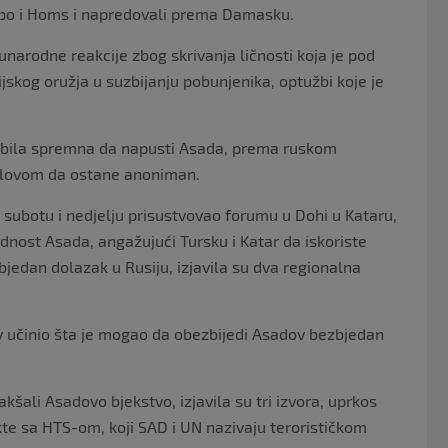
epo i Homs i napredovali prema Damasku.
eđunarodne reakcije zbog skrivanja ličnosti koja je pod
kog oružja u suzbijanju pobunjenika, optužbi koje je
ije bila spremna da napusti Asada, prema ruskom
uslovom da ostane anoniman.
u subotu i nedjelju prisustvovao forumu u Dohi u Kataru,
nost Asada, angažujući Tursku i Katar da iskoriste
jedan dolazak u Rusiju, izjavila su dva regionalna
ov učinio šta je mogao da obezbijedi Asadov bezbjedan
kšali Asadovo bjekstvo, izjavila su tri izvora, uprkos
te sa HTS-om, koji SAD i UN nazivaju terorističkom