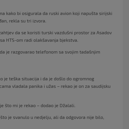
 kako bi osigurala da ruski avion koji napušta sirijski
n, rekla su tri izvora.
zahtjev da se koristi turski vazdušni prostor za Asadov
la sa HTS-om radi olakšavanja bjekstva.
 da je razgovarao telefonom sa svojim tadašnjim
je teška situacija i da je došlo do ogromnog
licama vladala panika i užas – rekao je on za saudijsku
nje što mi je rekao – dodao je Džalali.
 je svanulo u nedjelju, ali da odgovora nije bilo,