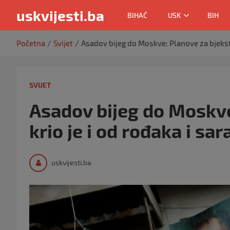
uskvijesti.ba
BIHAĆ
USK
BIH
Skip
Početna
Svijet
Asadov bijeg do Moskve: Planove za bjekstv
to
content
SVIJET
Asadov bijeg do Moskve
krio je i od rođaka i sa
uskvijesti.ba