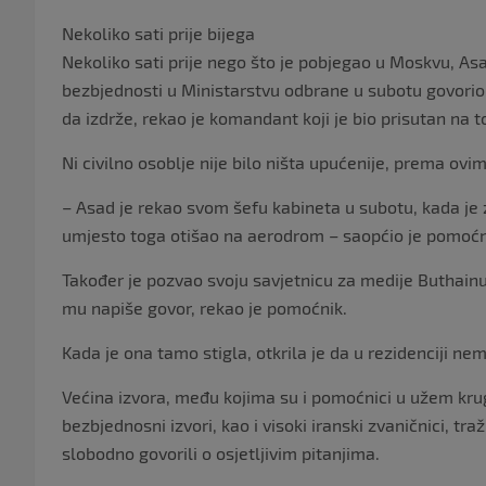
Nekoliko sati prije bijega
Nekoliko sati prije nego što je pobjegao u Moskvu, As
bezbjednosti u Ministarstvu odbrane u subotu govorio
da izdrže, rekao je komandant koji je bio prisutan na 
Ni civilno osoblje nije bilo ništa upućenije, prema ovi
– Asad je rekao svom šefu kabineta u subotu, kada je za
umjesto toga otišao na aerodrom – saopćio je pomoćn
Također je pozvao svoju savjetnicu za medije Buthainu
mu napiše govor, rekao je pomoćnik.
Kada je ona tamo stigla, otkrila je da u rezidenciji ne
Većina izvora, među kojima su i pomoćnici u užem kru
bezbjednosni izvori, kao i visoki iranski zvaničnici, tra
slobodno govorili o osjetljivim pitanjima.