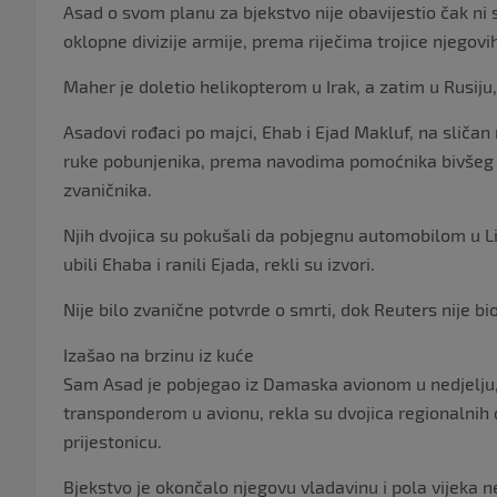
Asad o svom planu za bjekstvo nije obavijestio čak n
oklopne divizije armije, prema riječima trojice njegovi
Maher je doletio helikopterom u Irak, a zatim u Rusiju, 
Asadovi rođaci po majci, Ehab i Ejad Makluf, na sličan
ruke pobunjenika, prema navodima pomoćnika bivšeg 
zvaničnika.
Njih dvojica su pokušali da pobjegnu automobilom u Lib
ubili Ehaba i ranili Ejada, rekli su izvori.
Nije bilo zvanične potvrde o smrti, dok Reuters nije bi
Izašao na brzinu iz kuće
Sam Asad je pobjegao iz Damaska avionom u nedjelju, 
transponderom u avionu, rekla su dvojica regionalnih d
prijestonicu.
Bjekstvo je okončalo njegovu vladavinu i pola vijeka 