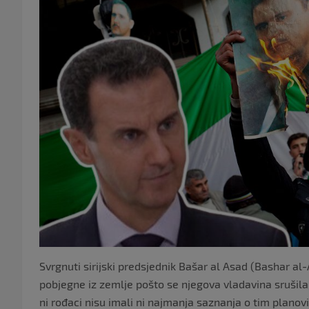
Svrgnuti sirijski predsjednik Bašar al Asad (Bashar al
pobjegne iz zemlje pošto se njegova vladavina srušila,
ni rođaci nisu imali ni najmanja saznanja o tim planovim