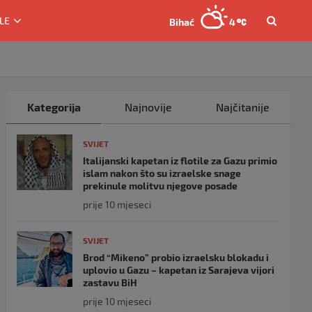
LE
Bihać
4
Kategorija
Najnovije
Najčitanije
SVIJET
Italijanski kapetan iz flotile za Gazu primio
islam nakon što su izraelske snage
prekinule molitvu njegove posade
prije 10 mjeseci
SVIJET
Brod “Mikeno” probio izraelsku blokadu i
uplovio u Gazu – kapetan iz Sarajeva vijori
zastavu BiH
prije 10 mjeseci