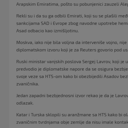
Arapskim Emiratima, pošto su pobunjenici zauzeli Al
Rekli su i da su ga odbili Emirati, koji su se plašili m
sankcijama SAD i Evrope zbog navodne upotrebe hemijs
Asad odbacio kao izmišljotinu.
Moskva, iako nije bila voljna da interveniše vojno, n
diplomatskom izvoru koji je za Reuters govorio pod 
Ruski ministar vanjskih poslova Sergej Lavrov, koji je 
predvodio je diplomatske napore da se osigura bezbjed
svoje veze sa HTS-om kako bi obezbijedili Asadov bezb
zvaničnika.
Jedan zapadni bezbjednosni izvor rekao je da je Lavr
odlazak.
Katar i Turska sklopili su aranžmane sa HTS kako bi ola
zvaničnim tvrdnjama obje zemlje da nisu imale kontak