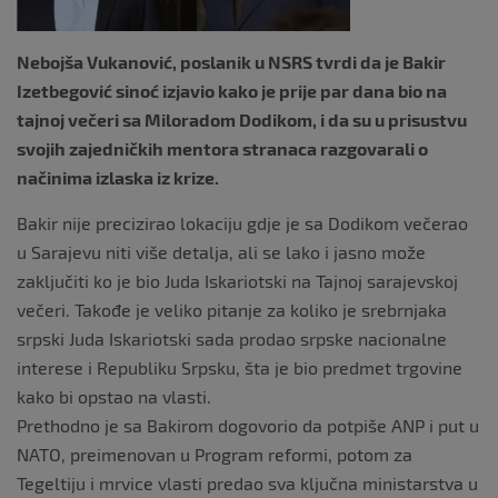
Nebojša Vukanović, poslanik u NSRS tvrdi da je Bakir
Izetbegović sinoć izjavio kako je prije par dana bio na
tajnoj večeri sa Miloradom Dodikom, i da su u prisustvu
svojih zajedničkih mentora stranaca razgovarali o
načinima izlaska iz krize.
Bakir nije precizirao lokaciju gdje je sa Dodikom večerao
u Sarajevu niti više detalja, ali se lako i jasno može
zaključiti ko je bio Juda Iskariotski na Tajnoj sarajevskoj
večeri. Takođe je veliko pitanje za koliko je srebrnjaka
srpski Juda Iskariotski sada prodao srpske nacionalne
interese i Republiku Srpsku, šta je bio predmet trgovine
kako bi opstao na vlasti.
Prethodno je sa Bakirom dogovorio da potpiše ANP i put u
NATO, preimenovan u Program reformi, potom za
Tegeltiju i mrvice vlasti predao sva ključna ministarstva u