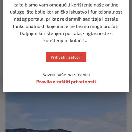
kako bismo vam omogućili korištenje naše online
BIH
usluge, što bolje korisničko iskustvo i funkcionalnost
Demantij Federalnog ministarstva
našeg portala, prikaz reklamnih sadržaja i ostale
unutrašnjih poslova
funkcionalnosti koje inače ne bismo mogli pružati.
prije 5 mjeseci
Daljnjim korištenjem portala, suglasni ste s
korištenjem kolačića.
BIH
Akcija SIPA-e: Pretresaju se stambeni i
pomoćni objekti
Prihvati i zatvori
prije 5 mjeseci
Saznaj više na stranici
Pravila o zaštiti privatnosti
Izdvojeno