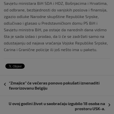
Savjetu ministara BiH SDA i HDZ, Bošnjacima i Hrvatima,
od odbrane, bezbjednosti do vanjskih poslova i finansija,
zgazio odluke Narodne skupštine Republike Srpske,
odlučivao i glasao u Predstavničkom domu PS BiH i
Savjetu ministra BiH, pa ostaje da narednih dana vidimo
šta je sada izdao i prodao, da li će se zadržati samo na
odustajanju od najava vraćanja Vojske Republike Srpske,
Carina i Granične policije ili još nešto ima u paketu.
Navigacija
“Zmajice” će večeras ponovo pokušati iznenaditi
objava
favorizovanu Belgiju
U ovoj godini život u saobraćaju izgubilo 18 osoba na
prostoru USK-a.