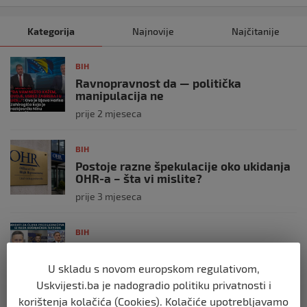
Kategorija
Najnovije
Najčitanije
BIH
Ravnopravnost da — politička
manipulacija ne
prije 2 mjeseca
BIH
Postoje razne špekulacije oko ukidanja
OHR-a – šta vi mislite?
prije 3 mjeseca
BIH
Zašto Bakir Izetbegović trenutno ima
najveće šanse za povratak u
U skladu s novom europskom regulativom,
Predsjedništvo BiH
Uskvijesti.ba je nadogradio politiku privatnosti i
prije 3 mjeseca
korištenja kolačića (Cookies). Kolačiće upotrebljavamo