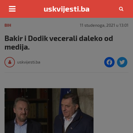
uskvijesti.ba
Skip
to
BIH
11 studenoga, 2021 u 13:01
content
Bakir i Dodik vecerali daleko od
medija.
F
T
uskvijesti.ba
a
c
i
e
e
b
o
o
k