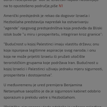
na to opustošeno područje,piše
N1
Američki predsjednik je rekao da dogovor Izraela i
Hezbollaha predstavlja napredak ka ostvarivanju
“agende” njegovog predsjedništva koja predviđa da Bliski
istok bude “u miru i prosperitetu, integriran kroz granice”:
“Budućnost u kojoj Palestinci imaju vlastitu državu; onu
koja ispunjava legitimne aspiracije svog naroda; i onu
koja ne može prijetiti Izraelu ili pružati utočište
terorističkim grupama koje podržava Iran. Budućnost u
kojoj Izraelci i Palestinci uživaju jednaku mjeru sigurnosti,
prosperiteta i dostojanstva“.
U međuvremenu je ured premijera Benjamina
Netanyahua saopštio je da je sigurnosni kabinet odobrio
sporazum o prekidu vatre s Hezbollahom.
“Političko-sigurnosna vlada odobrila je večeras prijedlog