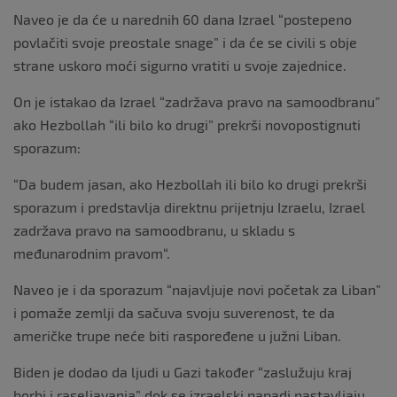
Naveo je da će u narednih 60 dana Izrael “postepeno
povlačiti svoje preostale snage” i da će se civili s obje
strane uskoro moći sigurno vratiti u svoje zajednice.
On je istakao da Izrael “zadržava pravo na samoodbranu”
ako Hezbollah “ili bilo ko drugi” prekrši novopostignuti
sporazum:
“Da budem jasan, ako Hezbollah ili bilo ko drugi prekrši
sporazum i predstavlja direktnu prijetnju Izraelu, Izrael
zadržava pravo na samoodbranu, u skladu s
međunarodnim pravom“.
Naveo je i da sporazum “najavljuje novi početak za Liban”
i pomaže zemlji da sačuva svoju suverenost, te da
američke trupe neće biti raspoređene u južni Liban.
Biden je dodao da ljudi u Gazi također “zaslužuju kraj
borbi i raseljavanja” dok se izraelski napadi nastavljaju