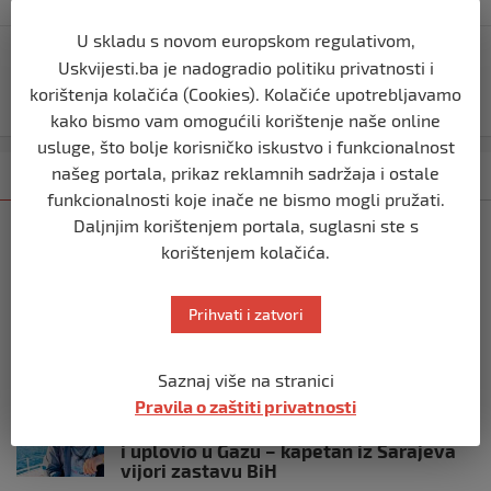
U skladu s novom europskom regulativom,
Djevojčica (14) uzela majčina kola i imala udes, a kad
Uskvijesti.ba je nadogradio politiku privatnosti i
im je policija pokucala na vrata DOŠLO JE DO JEZIVOG
korištenja kolačića (Cookies). Kolačiće upotrebljavamo
OTKRIĆA
kako bismo vam omogućili korištenje naše online
usluge, što bolje korisničko iskustvo i funkcionalnost
našeg portala, prikaz reklamnih sadržaja i ostale
Kategorija
Najnovije
Najčitanije
funkcionalnosti koje inače ne bismo mogli pružati.
Daljnjim korištenjem portala, suglasni ste s
SVIJET
korištenjem kolačića.
Italijanski kapetan iz flotile za Gazu
primio islam nakon što su izraelske
snage prekinule molitvu njegove
Prihvati i zatvori
posade
prije 10 mjeseci
Saznaj više na stranici
SVIJET
Pravila o zaštiti privatnosti
Brod “Mikeno” probio izraelsku blokadu
i uplovio u Gazu – kapetan iz Sarajeva
vijori zastavu BiH