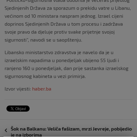
Sjedinjenih Država za sporazum o prekidu vatre u Libanu,
većinom od 10 ministara naspram jednog. Izrael cijeni
doprinos Sjedinjenih Država u tom procesu i zadržava
svoje pravo da djeluje protiv svake prijetnje svojoj
sigurnosti”, navodi se u saopštenju.
Libansko ministarstvo zdravstva je navelo da je u
izraelskim napadima u ponedjeljak ubijeno 55 ljudi i
ranjeno 160 u ponedjeljak, dan prije sastanka izraelskog
sigurnosnog kabineta u vezi primirja.
Izvor vijesti:
haber.ba
Navigacija
Šok na Balkanu: Veliča fašizam, mrzi Jevreje, pobijedio
objava
je na izborima